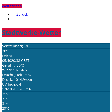
Weiterlesen
← Zurück
Stadtwerke-Wetter
Senftenberg, DE
30°
Leicht
05:40
20:38 CEST
Gefühlt: 30
°C
Wind: 14
S
km/h
Feuchtigkeit: 30
%
Druck: 1014.9
mbar
UV-Index: 4
17
18
19
20
21
h
h
h
h
h
31
°C
31
°C
31
°C
29
°C