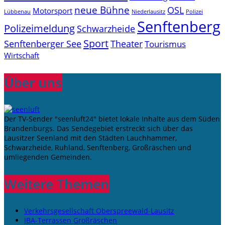
neue Bühne
OSL
Motorsport
Niederlausitz
Lübbenau
Polizei
Senftenberg
Polizeimeldung
Schwarzheide
Sport
Senftenberger See
Theater
Tourismus
Wirtschaft
Über uns
Der TV-Sender "seenluft24" bietet lokale Inhalte aus dem Süden
Brandenburgs. Das Sendegebiet erstreckt sich über das
Lausitzer Seenland mit den Städten Lauchhammer,
Schwarzheide, Ruhland, Senftenberg, Großräschen und
umliegenden Gemeinden.
Weitere Themen
Verkehrsgesellschaft Oberspreewald-Lausitz
IBA-Terrassen Großräschen