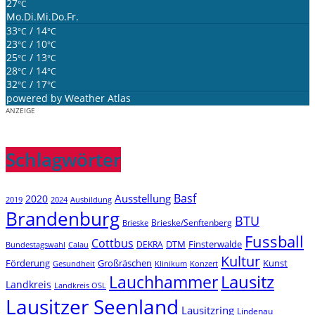
27
°C
Mo.
Di.
Mi.
Do.
Fr.
33
/ 14
°C
°C
23
/ 10
°C
°C
25
/ 13
°C
°C
28
/ 14
°C
°C
32
/ 17
°C
°C
powered by
Weather Atlas
ANZEIGE
Schlagwörter
Basf
Ausstellung
2020
2019
2024
Ausbildung
Brandenburg
BTU
Brieske/Senftenberg
Brieske
Fussball
Cottbus
DTM
Finsterwalde
DEKRA
Bundestagswahl
Calau
Kultur
Förderung
Großräschen
Kunst
Konzert
Gesundheit
Klinikum
Lauchhammer
Lausitz
Landkreis
Landkreis OSL
Lausitzer Seenland
Lausitzring
Lindenau