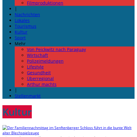
Filmproduktionen
|
Nachrichten
Lokales
Tourismus
Kultur
Sport
Mehr
Von Peickwitz nach Paraguay
Wirtschaft
Polizeimeldungen
Lifestyle
Gesundheit
Überregional
Arthur machts
|
Stellenmarkt
Kultur