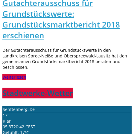
Gutachterausschuss für
Grundstückswerte:
Grundstücksmarktbericht 2018
erschienen
Der Gutachterausschuss für Grundstückswerte in den
Landkreisen Spree-Neiße und Oberspreewald-Lausitz hat den
gemeinsamen Grundstücksmarktbericht 2018 beraten und
beschlossen.
Weiterlesen
Stadtwerke-Wetter
Senftenberg, DE
17°
Klar
05:37
20:42 CEST
Gefühlt: 17
°C