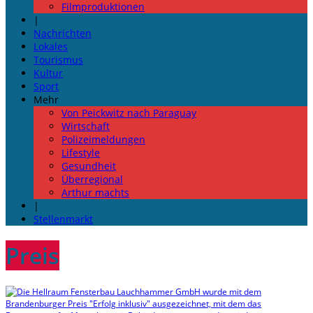
Filmproduktionen
|
Nachrichten
Lokales
Tourismus
Kultur
Sport
Mehr
Von Peickwitz nach Paraguay
Wirtschaft
Polizeimeldungen
Lifestyle
Gesundheit
Überregional
Arthur machts
|
Stellenmarkt
Preis