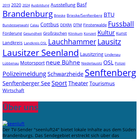
Basf
Ausstellung
2020
2019
2024
Ausbildung
Brandenburg
BTU
Brieske/Senftenberg
Brieske
Fussball
Cottbus
DTM
Finsterwalde
DEKRA
Bundestagswahl
Calau
Kultur
Förderung
Großräschen
Kunst
Konzert
Gesundheit
Klinikum
Lauchhammer
Lausitz
Landkreis
Landkreis OSL
Lausitzer Seenland
Lausitzring
Lindenau
neue Bühne
OSL
Motorsport
Niederlausitz
Lübbenau
Polizei
Senftenberg
Polizeimeldung
Schwarzheide
Sport
Senftenberger See
Theater
Tourismus
Wirtschaft
Über uns
Der TV-Sender "seenluft24" bietet lokale Inhalte aus dem Süden
Brandenburgs. Das Sendegebiet erstreckt sich über das