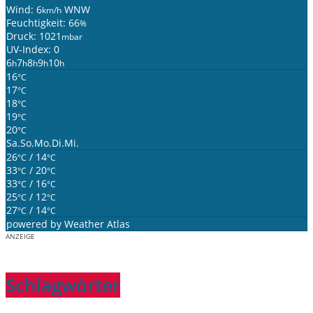
Wind: 6
WNW
km/h
Feuchtigkeit: 66
%
Druck: 1021
mbar
UV-Index: 0
6
7
8
9
10
h
h
h
h
h
16
°C
17
°C
18
°C
19
°C
20
°C
Sa.
So.
Mo.
Di.
Mi.
26
/ 14
°C
°C
33
/ 20
°C
°C
33
/ 16
°C
°C
25
/ 12
°C
°C
27
/ 14
°C
°C
powered by
Weather Atlas
ANZEIGE
Schlagwörter