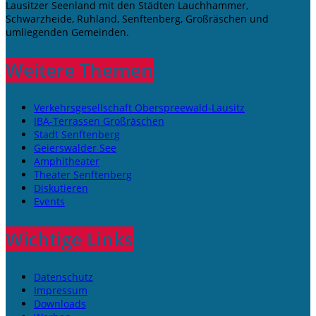
Lausitzer Seenland mit den Städten Lauchhammer,
Schwarzheide, Ruhland, Senftenberg, Großräschen und
umliegenden Gemeinden.
Weitere Themen
Verkehrsgesellschaft Oberspreewald-Lausitz
IBA-Terrassen Großräschen
Stadt Senftenberg
Geierswalder See
Amphitheater
Theater Senftenberg
Diskutieren
Events
Wichtige Links
Datenschutz
Impressum
Downloads