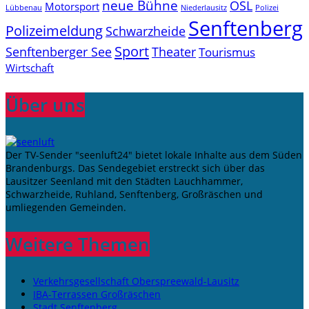
neue Bühne
OSL
Motorsport
Niederlausitz
Lübbenau
Polizei
Senftenberg
Polizeimeldung
Schwarzheide
Sport
Senftenberger See
Theater
Tourismus
Wirtschaft
Über uns
Der TV-Sender "seenluft24" bietet lokale Inhalte aus dem Süden
Brandenburgs. Das Sendegebiet erstreckt sich über das
Lausitzer Seenland mit den Städten Lauchhammer,
Schwarzheide, Ruhland, Senftenberg, Großräschen und
umliegenden Gemeinden.
Weitere Themen
Verkehrsgesellschaft Oberspreewald-Lausitz
IBA-Terrassen Großräschen
Stadt Senftenberg