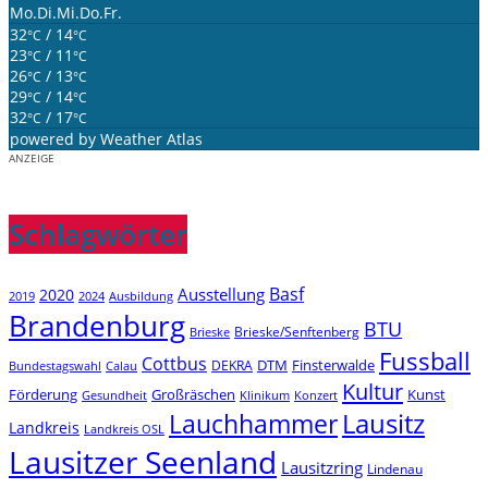
Mo.
Di.
Mi.
Do.
Fr.
32
/ 14
°C
°C
23
/ 11
°C
°C
26
/ 13
°C
°C
29
/ 14
°C
°C
32
/ 17
°C
°C
powered by
Weather Atlas
ANZEIGE
Schlagwörter
Basf
Ausstellung
2020
2019
2024
Ausbildung
Brandenburg
BTU
Brieske/Senftenberg
Brieske
Fussball
Cottbus
DTM
Finsterwalde
DEKRA
Bundestagswahl
Calau
Kultur
Förderung
Großräschen
Kunst
Konzert
Gesundheit
Klinikum
Lauchhammer
Lausitz
Landkreis
Landkreis OSL
Lausitzer Seenland
Lausitzring
Lindenau