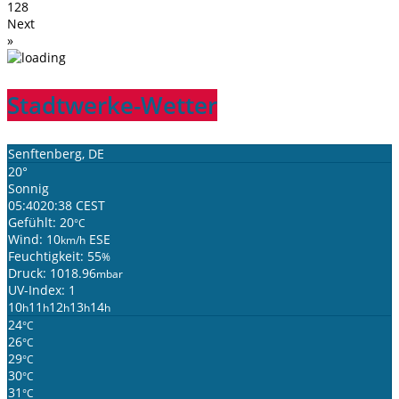
128
Next
»
Stadtwerke-Wetter
Senftenberg, DE
20°
Sonnig
05:40
20:38 CEST
Gefühlt: 20
°C
Wind: 10
ESE
km/h
Feuchtigkeit: 55
%
Druck: 1018.96
mbar
UV-Index: 1
10
11
12
13
14
h
h
h
h
h
24
°C
26
°C
29
°C
30
°C
31
°C