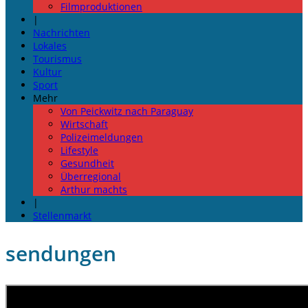
Filmproduktionen
|
Nachrichten
Lokales
Tourismus
Kultur
Sport
Mehr
Von Peickwitz nach Paraguay
Wirtschaft
Polizeimeldungen
Lifestyle
Gesundheit
Überregional
Arthur machts
|
Stellenmarkt
sendungen