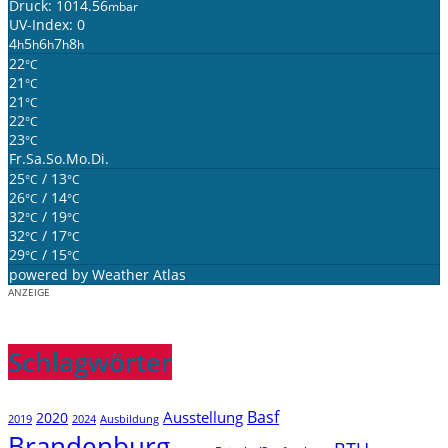
Druck: 1014.56
mbar
UV-Index: 0
4
5
6
7
8
h
h
h
h
h
22
°C
21
°C
21
°C
22
°C
23
°C
Fr.
Sa.
So.
Mo.
Di.
25
/ 13
°C
°C
26
/ 14
°C
°C
32
/ 19
°C
°C
32
/ 17
°C
°C
29
/ 15
°C
°C
powered by
Weather Atlas
ANZEIGE
Schlagwörter
Basf
Ausstellung
2020
2019
2024
Ausbildung
Brandenburg