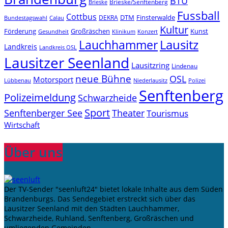
BTU
Brieske/Senftenberg
Brieske
Fussball
Cottbus
DTM
Finsterwalde
DEKRA
Bundestagswahl
Calau
Kultur
Förderung
Großräschen
Kunst
Konzert
Gesundheit
Klinikum
Lauchhammer
Lausitz
Landkreis
Landkreis OSL
Lausitzer Seenland
Lausitzring
Lindenau
neue Bühne
OSL
Motorsport
Niederlausitz
Lübbenau
Polizei
Senftenberg
Polizeimeldung
Schwarzheide
Sport
Senftenberger See
Theater
Tourismus
Wirtschaft
Über uns
Der TV-Sender "seenluft24" bietet lokale Inhalte aus dem Süden
Brandenburgs. Das Sendegebiet erstreckt sich über das
Lausitzer Seenland mit den Städten Lauchhammer,
Schwarzheide, Ruhland, Senftenberg, Großräschen und
umliegenden Gemeinden.