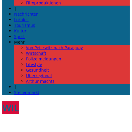
Filmproduktionen
|
Nachrichten
Lokales
Tourismus
Kultur
Sport
Mehr
Von Peickwitz nach Paraguay
Wirtschaft
Polizeimeldungen
Lifestyle
Gesundheit
Überregional
Arthur machts
|
Stellenmarkt
WIL