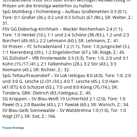
Prösen um die Kreisliga weiterhin zu halten.
SpG Mühlberg / Fichtenberg – Aufbau Großkmehlen 0:3 (0:1).
Tore: 0:1 Großer (36.), 0:2 und 0:3 Schulz (67./80.), SR: Walter, Z.:
31.
FSV GG Doberlug-Kirchhain – Wacker Reichenhain 2:4 (1:1).
Tore: 1:0 Henkel (10.), 1:1 und 2:4 Schöne (38./83.), 1:2 und 2:3
Borchert (49./65.), 2:2 Lehmann (60.), SR: Lehmann, Z.: 41.
SV Prösen – FC Schradenland 1:2 (1:1). Tore: 1:0 Jungnickel (3.),
1:1 Nierenberg (39.), 1:2 Engelskircher (67.), SR: Roigk, Z.: 45.
SG Züllsdorf – VfB Finsterwalde 3:3 (3:3). Tore: 1:0, 2:0 und 3:1
Kühn (15./17./41.), 2:1 Falkenhahn (28.), 3:2 Stir (43.), 3:3
Niemann (45.), SR: Richter, Z.: 32.
SpG Tettau/Frauendorf – SV Lok Uebigau 8:0 (4:0). Tore: 1:0, 2:0
und 3:0 G. Lesche (2./31./33.), 4:0 T. Lesche (45.), 5:0 Hain
(47./ET), 6:0 Schützel (55.), 7:0 und 8:0 König (70./74.), SR:
Tondera, GRK: Dietrich (83./Uebigau), Z.: 45.
SG Kroppen – SV Blau-Weiß 19 Lichterfeld 2:1 (2:0). Tore: 1:0
Pawel (5.), 2:0 Baaske (43.), 2:1 Pawlak (60.), SR: Wünsch, Z.: 54.
SV Blau-Gelb Sonnewalde – SV Walddrehna 1:0 (1:0). Tor: 1:0
Voigt (37.), SR: Sixt, Z.: 166.
Frauen Kreisliga