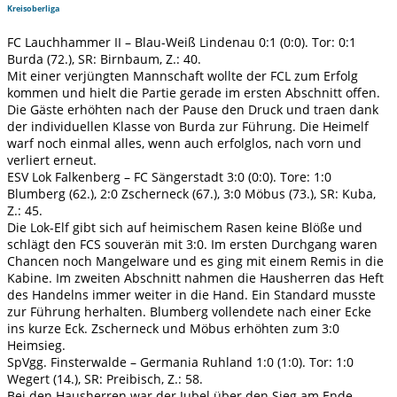
Kreisoberliga
FC Lauchhammer II – Blau-Weiß Lindenau 0:1 (0:0). Tor: 0:1
Burda (72.), SR: Birnbaum, Z.: 40.
Mit einer verjüngten Mannschaft wollte der FCL zum Erfolg
kommen und hielt die Partie gerade im ersten Abschnitt offen.
Die Gäste erhöhten nach der Pause den Druck und traen dank
der individuellen Klasse von Burda zur Führung. Die Heimelf
warf noch einmal alles, wenn auch erfolglos, nach vorn und
verliert erneut.
ESV Lok Falkenberg – FC Sängerstadt 3:0 (0:0). Tore: 1:0
Blumberg (62.), 2:0 Zscherneck (67.), 3:0 Möbus (73.), SR: Kuba,
Z.: 45.
Die Lok-Elf gibt sich auf heimischem Rasen keine Blöße und
schlägt den FCS souverän mit 3:0. Im ersten Durchgang waren
Chancen noch Mangelware und es ging mit einem Remis in die
Kabine. Im zweiten Abschnitt nahmen die Hausherren das Heft
des Handelns immer weiter in die Hand. Ein Standard musste
zur Führung herhalten. Blumberg vollendete nach einer Ecke
ins kurze Eck. Zscherneck und Möbus erhöhten zum 3:0
Heimsieg.
SpVgg. Finsterwalde – Germania Ruhland 1:0 (1:0). Tor: 1:0
Wegert (14.), SR: Preibisch, Z.: 58.
Bei den Hausherren war der Jubel über den Sieg am Ende