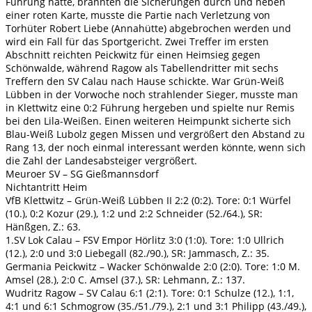
Führung hatte, brannten die Sicherungen durch und neben
einer roten Karte, musste die Partie nach Verletzung von
Torhüter Robert Liebe (Annahütte) abgebrochen werden und
wird ein Fall für das Sportgericht. Zwei Treffer im ersten
Abschnitt reichten Peickwitz für einen Heimsieg gegen
Schönwalde, während Ragow als Tabellendritter mit sechs
Treffern den SV Calau nach Hause schickte. War Grün-Weiß
Lübben in der Vorwoche noch strahlender Sieger, musste man
in Klettwitz eine 0:2 Führung hergeben und spielte nur Remis
bei den Lila-Weißen. Einen weiteren Heimpunkt sicherte sich
Blau-Weiß Lubolz gegen Missen und vergrößert den Abstand zu
Rang 13, der noch einmal interessant werden könnte, wenn sich
die Zahl der Landesabsteiger vergrößert.
Meuroer SV – SG Gießmannsdorf
Nichtantritt Heim
VfB Klettwitz – Grün-Weiß Lübben II 2:2 (0:2). Tore: 0:1 Würfel
(10.), 0:2 Kozur (29.), 1:2 und 2:2 Schneider (52./64.), SR:
Hänßgen, Z.: 63.
1.SV Lok Calau – FSV Empor Hörlitz 3:0 (1:0). Tore: 1:0 Ullrich
(12.), 2:0 und 3:0 Liebegall (82./90.), SR: Jammasch, Z.: 35.
Germania Peickwitz – Wacker Schönwalde 2:0 (2:0). Tore: 1:0 M.
Amsel (28.), 2:0 C. Amsel (37.), SR: Lehmann, Z.: 137.
Wudritz Ragow – SV Calau 6:1 (2:1). Tore: 0:1 Schulze (12.), 1:1,
4:1 und 6:1 Schmogrow (35./51./79.), 2:1 und 3:1 Philipp (43./49.),