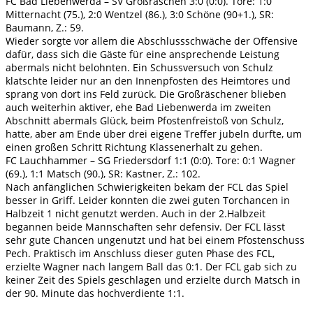
FC Bad Liebenwerda – SV Großräschen 3:0 (0:0). Tore: 1:0
Mitternacht (75.), 2:0 Wentzel (86.), 3:0 Schöne (90+1.), SR:
Baumann, Z.: 59.
Wieder sorgte vor allem die Abschlussschwäche der Offensive
dafür, dass sich die Gäste für eine ansprechende Leistung
abermals nicht belohnten. Ein Schussversuch von Schulz
klatschte leider nur an den Innenpfosten des Heimtores und
sprang von dort ins Feld zurück. Die Großräschener blieben
auch weiterhin aktiver, ehe Bad Liebenwerda im zweiten
Abschnitt abermals Glück, beim Pfostenfreistoß von Schulz,
hatte, aber am Ende über drei eigene Treffer jubeln durfte, um
einen großen Schritt Richtung Klassenerhalt zu gehen.
FC Lauchhammer – SG Friedersdorf 1:1 (0:0). Tore: 0:1 Wagner
(69.), 1:1 Matsch (90.), SR: Kastner, Z.: 102.
Nach anfänglichen Schwierigkeiten bekam der FCL das Spiel
besser in Griff. Leider konnten die zwei guten Torchancen in
Halbzeit 1 nicht genutzt werden. Auch in der 2.Halbzeit
begannen beide Mannschaften sehr defensiv. Der FCL lässt
sehr gute Chancen ungenutzt und hat bei einem Pfostenschuss
Pech. Praktisch im Anschluss dieser guten Phase des FCL,
erzielte Wagner nach langem Ball das 0:1. Der FCL gab sich zu
keiner Zeit des Spiels geschlagen und erzielte durch Matsch in
der 90. Minute das hochverdiente 1:1.