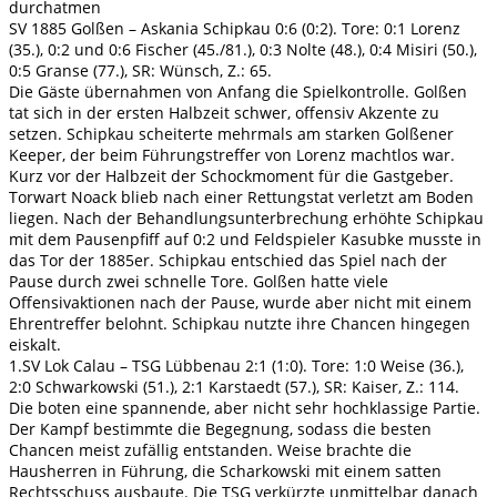
durchatmen
SV 1885 Golßen – Askania Schipkau 0:6 (0:2). Tore: 0:1 Lorenz
(35.), 0:2 und 0:6 Fischer (45./81.), 0:3 Nolte (48.), 0:4 Misiri (50.),
0:5 Granse (77.), SR: Wünsch, Z.: 65.
Die Gäste übernahmen von Anfang die Spielkontrolle. Golßen
tat sich in der ersten Halbzeit schwer, offensiv Akzente zu
setzen. Schipkau scheiterte mehrmals am starken Golßener
Keeper, der beim Führungstreffer von Lorenz machtlos war.
Kurz vor der Halbzeit der Schockmoment für die Gastgeber.
Torwart Noack blieb nach einer Rettungstat verletzt am Boden
liegen. Nach der Behandlungsunterbrechung erhöhte Schipkau
mit dem Pausenpfiff auf 0:2 und Feldspieler Kasubke musste in
das Tor der 1885er. Schipkau entschied das Spiel nach der
Pause durch zwei schnelle Tore. Golßen hatte viele
Offensivaktionen nach der Pause, wurde aber nicht mit einem
Ehrentreffer belohnt. Schipkau nutzte ihre Chancen hingegen
eiskalt.
1.SV Lok Calau – TSG Lübbenau 2:1 (1:0). Tore: 1:0 Weise (36.),
2:0 Schwarkowski (51.), 2:1 Karstaedt (57.), SR: Kaiser, Z.: 114.
Die boten eine spannende, aber nicht sehr hochklassige Partie.
Der Kampf bestimmte die Begegnung, sodass die besten
Chancen meist zufällig entstanden. Weise brachte die
Hausherren in Führung, die Scharkowski mit einem satten
Rechtsschuss ausbaute. Die TSG verkürzte unmittelbar danach