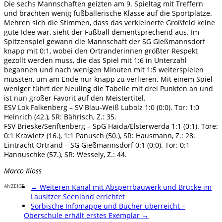
Die sechs Mannschaften geizten am 9. Spieltag mit Treffern
und brachten wenig fußballerische Klasse auf die Sportplätze.
Mehren sich die Stimmen, dass das verkleinerte Großfeld keine
gute Idee war, sieht der Fußball dementsprechend aus. Im
Spitzenspiel gewann die Mannschaft der SG Gießmannsdorf
knapp mit 0:1, wobei den Ortranderinnen größter Respekt
gezollt werden muss, die das Spiel mit 1:6 in Unterzahl
begannen und nach wenigen Minuten mit 1:5 weiterspielen
mussten, um am Ende nur knapp zu verlieren. Mit einem Spiel
weniger führt der Neuling die Tabelle mit drei Punkten an und
ist nun großer Favorit auf den Meistertitel.
ESV Lok Falkenberg – SV Blau-Weiß Lubolz 1:0 (0:0). Tor: 1:0
Heinrich (42.), SR: Bährisch, Z.: 35.
FSV Brieske/Senftenberg – SpG Haida/Elsterwerda 1:1 (0:1). Tore:
0:1 Krawietz (16.), 1:1 Panusch (50.), SR: Hausmann, Z.: 28.
Eintracht Ortrand – SG Gießmannsdorf 0:1 (0:0). Tor: 0:1
Hannuschke (57.), SR: Wessely, Z.: 44.
Marco Kloss
ANZEIGE
←
Weiteren Kanal mit Absperrbauwerk und Brücke im
Lausitzer Seenland errichtet
Sorbische Infomappe und Bücher überreicht –
Oberschule erhält erstes Exemplar
→