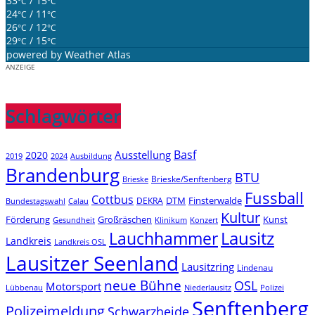
33
/ 15
°C
°C
24
/ 11
°C
°C
26
/ 12
°C
°C
29
/ 15
°C
°C
powered by
Weather Atlas
ANZEIGE
Schlagwörter
Basf
Ausstellung
2020
2019
2024
Ausbildung
Brandenburg
BTU
Brieske/Senftenberg
Brieske
Fussball
Cottbus
DTM
Finsterwalde
DEKRA
Bundestagswahl
Calau
Kultur
Förderung
Großräschen
Kunst
Konzert
Gesundheit
Klinikum
Lauchhammer
Lausitz
Landkreis
Landkreis OSL
Lausitzer Seenland
Lausitzring
Lindenau
neue Bühne
OSL
Motorsport
Niederlausitz
Lübbenau
Polizei
Senftenberg
Polizeimeldung
Schwarzheide