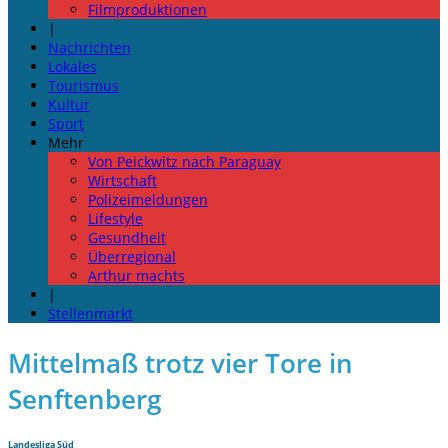
Filmproduktionen
|
Nachrichten
Lokales
Tourismus
Kultur
Sport
Mehr
Von Peickwitz nach Paraguay
Wirtschaft
Polizeimeldungen
Lifestyle
Gesundheit
Überregional
Arthur machts
|
Stellenmarkt
Mittelmaß trotz vier Tore in
Senftenberg
Landesliga Süd