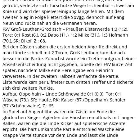
getrübt, verletzte sich Torschütze Wegert scheinbar schwer am
Knie und wird der Spielvereinigung lange fehlen. Mit dem
zweiten Sieg in Folge klettert die SpVgg. dennoch auf Rang
Neun und rückt nah an die Germanen heran.
FSV Groß-Leuthen/Gröditsch – Preußen Elsterwerda 1:3 (1:2).
Tore: 0:1 Rost (6.), 0:2 Dabo (11.), 1:2 Milke (31.), 1:3 Hofmann
(70.), SR: Dikof, Z.: 68.
Bei den Gästen saßen die ersten beiden Angriffe direkt und
man führte schnell mit 2 Toren. Groß Leuthen kam danach
besser in die Partie. Zunächst wurde ein Treffer aufgrund einer
Abseitsentscheidung nicht gegeben, jubelte der FSV kurze Zeit
später, nachdem Milke eine Hereingabe von Heinrich
verwertete. In der zweiten Halbzeit verflachte die Partie.
Elsterwerda kam per Elfmeter zum dritten Treffer und sicherte
sich drei weitere Punkte.
Aufbau Oppelhain – Linde Schönewalde 0:1 (0:0). Tor: 0:1
Wäsche (73.), SR: Haufe, RK: Kaiser (87./Oppelhain), Schüler
(87./Schönewalde), Z.: 65.
Im Spiel auf Augenhöhe waren die Gäste am Ende die
glücklichen Sieger. Agierten die Hausherren oftmals mit langen
Bällen, waren die die Linde-Kicker auf spielerische Akzente
erpicht. Die hart umkämpfte Partie entschied Wäsche eine
knappe Viertelstunde vor dem Ende und lässt die Linde