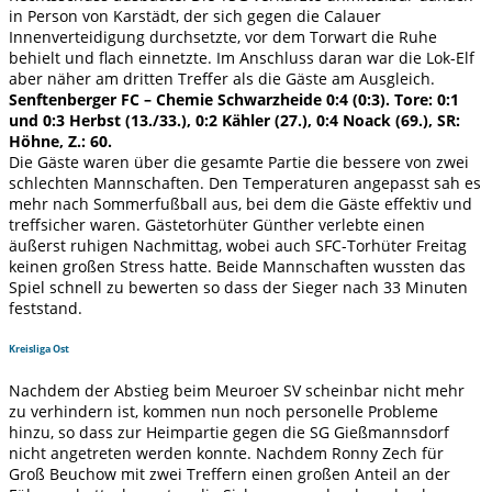
in Person von Karstädt, der sich gegen die Calauer
Innenverteidigung durchsetzte, vor dem Torwart die Ruhe
behielt und flach einnetzte. Im Anschluss daran war die Lok-Elf
aber näher am dritten Treffer als die Gäste am Ausgleich.
Senftenberger FC – Chemie Schwarzheide 0:4 (0:3). Tore: 0:1
und 0:3 Herbst (13./33.), 0:2 Kähler (27.), 0:4 Noack (69.), SR:
Höhne, Z.: 60.
Die Gäste waren über die gesamte Partie die bessere von zwei
schlechten Mannschaften. Den Temperaturen angepasst sah es
mehr nach Sommerfußball aus, bei dem die Gäste effektiv und
treffsicher waren. Gästetorhüter Günther verlebte einen
äußerst ruhigen Nachmittag, wobei auch SFC-Torhüter Freitag
keinen großen Stress hatte. Beide Mannschaften wussten das
Spiel schnell zu bewerten so dass der Sieger nach 33 Minuten
feststand.
Kreisliga Ost
Nachdem der Abstieg beim Meuroer SV scheinbar nicht mehr
zu verhindern ist, kommen nun noch personelle Probleme
hinzu, so dass zur Heimpartie gegen die SG Gießmannsdorf
nicht angetreten werden konnte. Nachdem Ronny Zech für
Groß Beuchow mit zwei Treffern einen großen Anteil an der