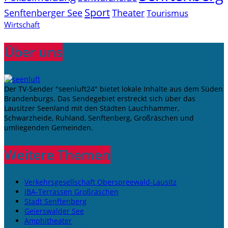
Sport
Senftenberger See
Theater
Tourismus
Wirtschaft
Über uns
Der TV-Sender "seenluft24" bietet lokale Inhalte aus dem Süden
Brandenburgs. Das Sendegebiet erstreckt sich über das
Lausitzer Seenland mit den Städten Lauchhammer,
Schwarzheide, Ruhland, Senftenberg, Großräschen und
umliegenden Gemeinden.
Weitere Themen
Verkehrsgesellschaft Oberspreewald-Lausitz
IBA-Terrassen Großräschen
Stadt Senftenberg
Geierswalder See
Amphitheater