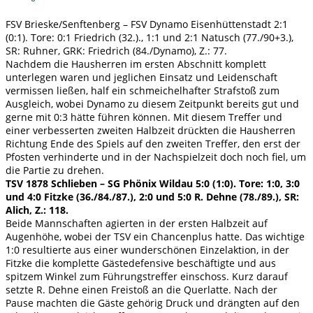
FSV Brieske/Senftenberg – FSV Dynamo Eisenhüttenstadt 2:1
(0:1). Tore: 0:1 Friedrich (32.)., 1:1 und 2:1 Natusch (77./90+3.),
SR: Ruhner, GRK: Friedrich (84./Dynamo), Z.: 77.
Nachdem die Hausherren im ersten Abschnitt komplett
unterlegen waren und jeglichen Einsatz und Leidenschaft
vermissen ließen, half ein schmeichelhafter Strafstoß zum
Ausgleich, wobei Dynamo zu diesem Zeitpunkt bereits gut und
gerne mit 0:3 hätte führen können. Mit diesem Treffer und
einer verbesserten zweiten Halbzeit drückten die Hausherren
Richtung Ende des Spiels auf den zweiten Treffer, den erst der
Pfosten verhinderte und in der Nachspielzeit doch noch fiel, um
die Partie zu drehen.
TSV 1878 Schlieben – SG Phönix Wildau 5:0 (1:0). Tore: 1:0, 3:0
und 4:0 Fitzke (36./84./87.), 2:0 und 5:0 R. Dehne (78./89.), SR:
Alich, Z.: 118.
Beide Mannschaften agierten in der ersten Halbzeit auf
Augenhöhe, wobei der TSV ein Chancenplus hatte. Das wichtige
1:0 resultierte aus einer wunderschönen Einzelaktion, in der
Fitzke die komplette Gästedefensive beschäftigte und aus
spitzem Winkel zum Führungstreffer einschoss. Kurz darauf
setzte R. Dehne einen Freistoß an die Querlatte. Nach der
Pause machten die Gäste gehörig Druck und drängten auf den