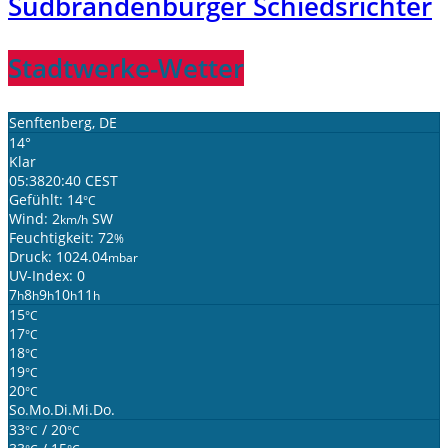
Südbrandenburger Schiedsrichter
Stadtwerke-Wetter
Senftenberg, DE
14°
Klar
05:38
20:40 CEST
Gefühlt: 14
°C
Wind: 2
SW
km/h
Feuchtigkeit: 72
%
Druck: 1024.04
mbar
UV-Index: 0
7
8
9
10
11
h
h
h
h
h
15
°C
17
°C
18
°C
19
°C
20
°C
So.
Mo.
Di.
Mi.
Do.
33
/ 20
°C
°C