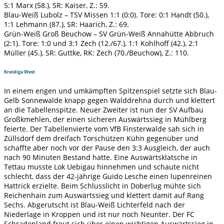
5:1 Marx (58.), SR: Kaiser, Z.: 59.
Blau-Weiß Lubolz – TSV Missen 1:1 (0:0). Tore: 0:1 Handt (50.),
1:1 Lehmann (87.), SR: Haarich, Z.: 69.
Grün-Weiß Groß Beuchow – SV Grün-Weiß Annahütte Abbruch
(2:1). Tore: 1:0 und 3:1 Zech (12./67.), 1:1 Kohlhoff (42.), 2:1
Müller (45.), SR: Guttke, RK: Zech (70./Beuchow), Z.: 110.
Kreisliga West
In einem engen und umkämpften Spitzenspiel setzte sich Blau-
Gelb Sonnewalde knapp gegen Walddrehna durch und klettert
an die Tabellenspitze. Neuer Zweiter ist nun der SV Aufbau
Großkmehlen, der einen sicheren Auswärtssieg in Mühlberg
feierte. Der Tabellenvierte vom VfB Finsterwalde sah sich in
Züllsdorf dem dreifach Torschützen Kühn gegenüber und
schaffte aber noch vor der Pause den 3:3 Ausgleich, der auch
nach 90 Minuten Bestand hatte. Eine Auswärtsklatsche in
Tettau musste Lok Uebigau hinnehmen und schaute nicht
schlecht, dass der 42-jährige Guido Lesche einen lupenreinen
Hattrick erzielte. Beim Schlusslicht in Doberlug mühte sich
Reichenhain zum Auswärtssieg und klettert damit auf Rang
Sechs. Abgerutscht ist Blau-Weiß Lichterfeld nach der
Niederlage in Kroppen und ist nur noch Neunter. Der FC
Schradenland freut sich über einen wichtigen Auswärtssieg in