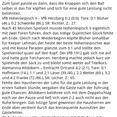
Zum Spiel passte es dann, dass die Knappen sich den Ball
selber in das Tor köpften und sich für eine gute Leistung nicht
belohnten.
VfB Hohenleipisch II – VfB Herzberg 0:2 (0:0). Tore: 0:1 Blüher
(46.), 0:2 Schwonke (86.), SR: Richter, Z.: 27.
Nach 45 Minuten Spielzeit musste Hohenleipisch II eigentlich
mit zwei Toren führen, doch das nötige Quäntchen Glück fehlte
am Ende. Gleich nach Wiederbeginn köpfte Blüher unhaltbar
für Keeper Lehman, der heute der beste Hohenleipischer war
und mit klasse Paraden glänzte, zum 0:1 und stellte den
Spielverlauf quasi auf den Kopf. Der VfB 1912 gab sich nie auf
und hatte gute Torchancen. Herzberg machte jedoch kurz vor
Spielende den Sack zu und bleibt somit weiter auf Titelkurs.
Alemannia Altdöbern – Eintracht Ortrand 4:2 (2:1). Tore: 0:1
Hoffmann (14.), 1:1 und 2:1 Läser (39./40.), 2:2 Wetter (60.), 3:2
und 4:2 Franke (72./86.), SR: Lecher, Z.: 65.
Fehlte den Hausherren der Lohn für die gute Leistung in der
ersten halben Stunde, vergaben die Gäste nach der Führung
gute Chancen. Altdöbern belohnte sich mit dem Doppelschlag
noch vor der Pause und ließ sich vom 2-2 auch nicht aus der
Ruhe bringen. Das hitzige Spiel gewinnen die Hausherren am
Ende aber verdient durch das konsequente Ausnutzen der
Gästefehler.