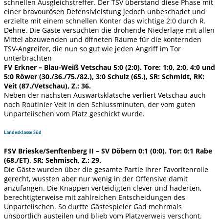
schnellen Ausgleichstreffer. Der TSV überstand diese Phase mit
einer bravourösen Defensivleistung jedoch unbeschadet und
erzielte mit einem schnellen Konter das wichtige 2:0 durch R.
Dehne. Die Gäste versuchten die drohende Niederlage mit allen
Mittel abzuwenden und öffneten Räume für die konternden
TSV-Angreifer, die nun so gut wie jeden Angriff im Tor
unterbrachten
FV Erkner – Blau-Weiß Vetschau 5:0 (2:0). Tore: 1:0, 2:0, 4:0 und
5:0 Röwer (30./36./75./82.), 3:0 Schulz (65.), SR: Schmidt, RK:
Veit (87./Vetschau), Z.: 36.
Neben der nächsten Auswärtsklatsche verliert Vetschau auch
noch Routinier Veit in den Schlussminuten, der vom guten
Unparteiischen vom Platz geschickt wurde.
Landesklasse Süd
FSV Brieske/Senftenberg II – SV Döbern 0:1 (0:0). Tor: 0:1 Rabe
(68./ET), SR: Sehmisch, Z.: 29.
Die Gäste wurden über die gesamte Partie Ihrer Favoritenrolle
gerecht, wussten aber nur wenig in der Offensive damit
anzufangen. Die Knappen verteidigten clever und haderten,
berechtigterweise mit zahlreichen Entscheidungen des
Unparteiischen. So durfte Gästespieler Gad mehrmals
unsportlich austeilen und blieb vom Platzverweis verschont.