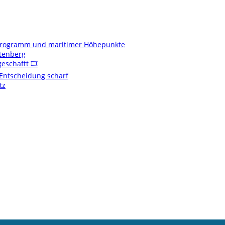
enprogramm und maritimer Höhepunkte
ftenberg
schafft 🎞️
t Entscheidung scharf
tz