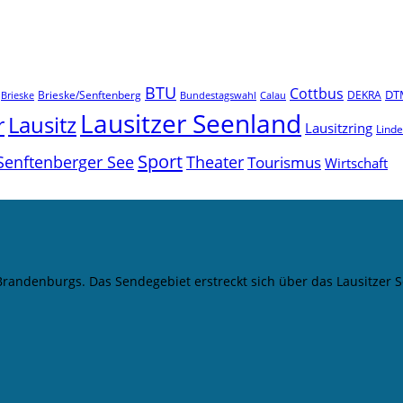
BTU
Cottbus
DT
Brieske/Senftenberg
DEKRA
Brieske
Bundestagswahl
Calau
Lausitzer Seenland
r
Lausitz
Lausitzring
Lind
Sport
Senftenberger See
Theater
Tourismus
Wirtschaft
 Brandenburgs. Das Sendegebiet erstreckt sich über das Lausitze