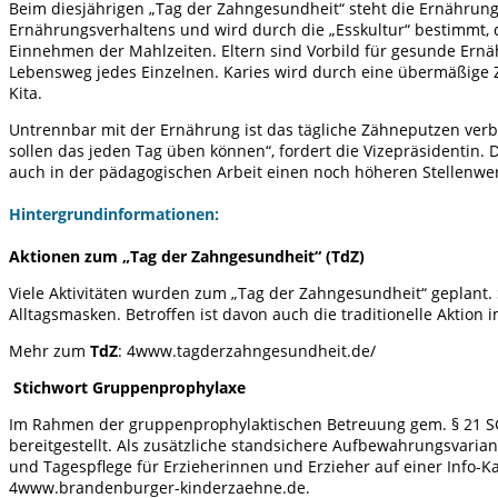
Beim diesjährigen „Tag der Zahngesundheit“ steht die Ernährung
Ernährungsverhaltens und wird durch die „Esskultur“ bestimmt, 
Einnehmen der Mahlzeiten. Eltern sind Vorbild für gesunde Ernä
Lebensweg jedes Einzelnen. Karies wird durch eine übermäßige Zu
Kita.
Untrennbar mit der Ernährung ist das tägliche Zähneputzen verb
sollen das jeden Tag üben können“, fordert die Vizepräsidentin. 
auch in der pädagogischen Arbeit einen noch höheren Stellenwer
Hintergrundinformationen:
Aktionen zum „Tag der Zahngesundheit“ (TdZ)
Viele Aktivitäten wurden zum „Tag der Zahngesundheit“ geplant.
Alltagsmasken. Betroffen ist davon auch die traditionelle Aktion
Mehr zum
TdZ
: 4www.tagderzahngesundheit.de/
Stichwort Gruppenprophylaxe
Im Rahmen der gruppenprophylaktischen Betreuung gem. § 21 S
bereitgestellt. Als zusätzliche standsichere Aufbewahrungsvarian
und Tagespflege für Erzieherinnen und Erzieher auf einer Info-K
4www.brandenburger-kinderzaehne.de.