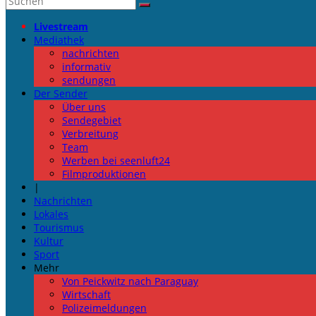
Livestream
Mediathek
nachrichten
informativ
sendungen
Der Sender
Über uns
Sendegebiet
Verbreitung
Team
Werben bei seenluft24
Filmproduktionen
|
Nachrichten
Lokales
Tourismus
Kultur
Sport
Mehr
Von Peickwitz nach Paraguay
Wirtschaft
Polizeimeldungen