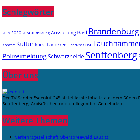
Schlagwörter
Brandenburg
Basf
Ausstellung
2020
2019
2024
Ausbildung
Lauchhamme
Kultur
Landkreis
Kunst
Konzert
Landkreis OSL
Senftenberg
Polizeimeldung
Schwarzheide
Über uns
Der TV-Sender "seenluft24" bietet lokale Inhalte aus dem Süden
Senftenberg, Großräschen und umliegenden Gemeinden.
Weitere Themen
Verkehrsgesellschaft Oberspreewald-Lausitz