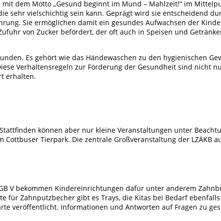
 mit dem Motto „Gesund beginnt im Mund – Mahlzeit!“ im Mittelpu
die sehr vielschichtig sein kann. Geprägt wird sie entscheidend 
hrung. Sie ermöglichen damit ein gesundes Aufwachsen der Kinder
fuhr von Zucker befördert, der oft auch in Speisen und Getränken 
unden. Es gehört wie das Händewaschen zu den hygienischen Gewoh
Diese Verhaltensregeln zur Förderung der Gesundheit sind nicht nur
t erhalten.
 Stattfinden können aber nur kleine Veranstaltungen unter Beach
 im Cottbuser Tierpark. Die zentrale Großveranstaltung der LZÄKB 
GB V bekommen Kindereinrichtungen dafür unter anderem Zahnbür
te für Zahnputzbecher gibt es Trays, die Kitas bei Bedarf ebenfal
arte veröffentlicht. Informationen und Antworten auf Fragen zu ge