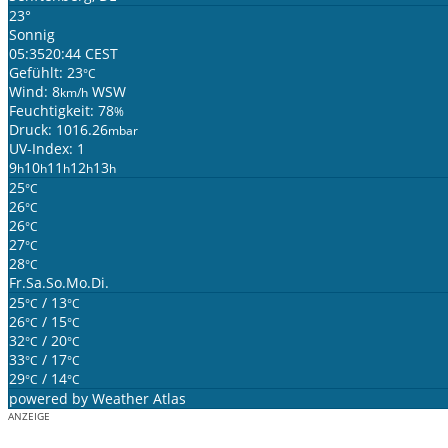
23°
Sonnig
05:35
20:44 CEST
Gefühlt: 23
°C
Wind: 8
WSW
km/h
Feuchtigkeit: 78
%
Druck: 1016.26
mbar
UV-Index: 1
9
10
11
12
13
h
h
h
h
h
25
°C
26
°C
26
°C
27
°C
28
°C
Fr.
Sa.
So.
Mo.
Di.
25
/ 13
°C
°C
26
/ 15
°C
°C
32
/ 20
°C
°C
33
/ 17
°C
°C
29
/ 14
°C
°C
powered by
Weather Atlas
ANZEIGE