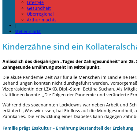
Lifestyle
Gesundheit
Überregional
Arthur machts
|
Stellenmarkt
Kinderzähne sind ein Kollateralsc
Anlässlich des diesjährigen „Tages der Zahngesundheit“ am 25
Zahngesunde Ernährung steht im Mittelpunkt.
Die akute Pandemie-Zeit war für alle Menschen im Land eine Hera
Behandlungen konnten nicht durchgeführt werden. Vorsorgemaßn
Vizepräsidentin der LZÄKB, Dipl.-Stom. Bettina Suchan. Als Mitg
stattfinden konnte. „Die Folgen der Pandemie und veränderte E
Während des sogenannten Lockdowns war neben Arbeit und Schule
erläutert: „Was wir essen, hat Einfluss auf die Mundgesundhei
Zahnkaries. Die Entwicklung eines Diabetes kann dagegen Zahnb
Familie prägt Esskultur – Ernährung Bestandteil der Erziehung