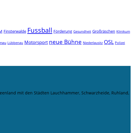
Fussball
M
Finsterwalde
Förderung
Großräschen
Gesundheit
Klinikum
neue Bühne
OSL
Motorsport
enau
Niederlausitz
Lübbenau
Polizei
r Seenland mit den Städten Lauchhammer, Schwarzheide, Ruhland,