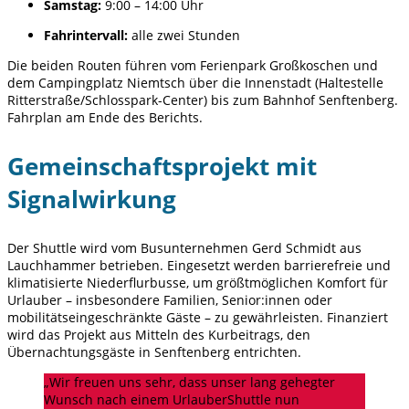
Samstag:
9:00 – 14:00 Uhr
Fahrintervall:
alle zwei Stunden
Die beiden Routen führen vom Ferienpark Großkoschen und
dem Campingplatz Niemtsch über die Innenstadt (Haltestelle
Ritterstraße/Schlosspark-Center) bis zum Bahnhof Senftenberg.
Fahrplan am Ende des Berichts.
Gemeinschaftsprojekt mit
Signalwirkung
Der Shuttle wird vom Busunternehmen Gerd Schmidt aus
Lauchhammer betrieben. Eingesetzt werden barrierefreie und
klimatisierte Niederflurbusse, um größtmöglichen Komfort für
Urlauber – insbesondere Familien, Senior:innen oder
mobilitätseingeschränkte Gäste – zu gewährleisten. Finanziert
wird das Projekt aus Mitteln des Kurbeitrags, den
Übernachtungsgäste in Senftenberg entrichten.
„Wir freuen uns sehr, dass unser lang gehegter
Wunsch nach einem UrlauberShuttle nun