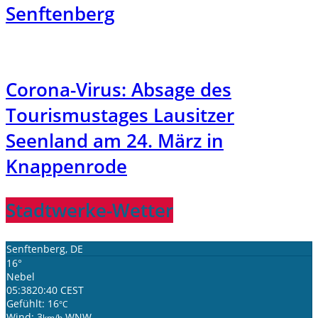
Senftenberg
Corona-Virus: Absage des
Tourismustages Lausitzer
Seenland am 24. März in
Knappenrode
Stadtwerke-Wetter
Senftenberg, DE
16°
Nebel
05:38
20:40 CEST
Gefühlt: 16
°C
Wind: 3
WNW
km/h