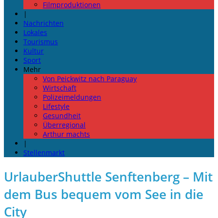
Filmproduktionen
|
Nachrichten
Lokales
Tourismus
Kultur
Sport
Mehr
Von Peickwitz nach Paraguay
Wirtschaft
Polizeimeldungen
Lifestyle
Gesundheit
Überregional
Arthur machts
|
Stellenmarkt
UrlauberShuttle Senftenberg – Mit
dem Bus bequem vom See in die
City