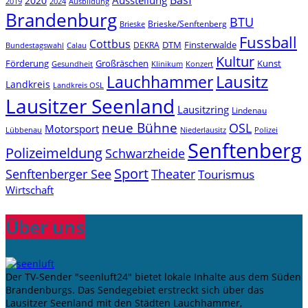
Basf
Ausstellung
2020
2019
2024
Ausbildung
Brandenburg
BTU
Brieske/Senftenberg
Brieske
Fussball
Cottbus
DTM
Finsterwalde
DEKRA
Bundestagswahl
Calau
Kultur
Förderung
Großräschen
Kunst
Konzert
Gesundheit
Klinikum
Lauchhammer
Lausitz
Landkreis
Landkreis OSL
Lausitzer Seenland
Lausitzring
Lindenau
neue Bühne
OSL
Motorsport
Niederlausitz
Lübbenau
Polizei
Senftenberg
Polizeimeldung
Schwarzheide
Sport
Senftenberger See
Theater
Tourismus
Wirtschaft
Über uns
Der TV-Sender "seenluft24" bietet lokale Inhalte aus dem Süden
Brandenburgs. Das Sendegebiet erstreckt sich über das
Lausitzer Seenland mit den Städten Lauchhammer,