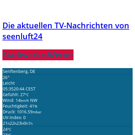
Die aktuellen TV-Nachrichten von
seenluft24
Stadtwerke-Wetter
Senftenberg, DE
26°
Leicht
05:35
20:44 CEST
Gefühlt: 27
°C
Wind: 14
NW
km/h
Feuchtigkeit: 41
%
Druck: 1016.59
mbar
UV-Index: 0
21
22
23
0
1
h
h
h
h
h
24
°C
23