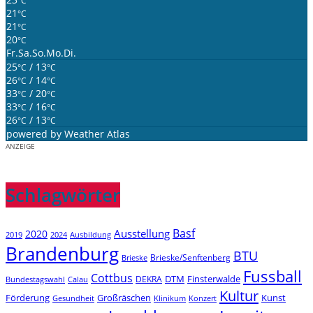
°C
21
°C
21
°C
20
°C
Fr.
Sa.
So.
Mo.
Di.
25
/ 13
°C
°C
26
/ 14
°C
°C
33
/ 20
°C
°C
33
/ 16
°C
°C
26
/ 13
°C
°C
powered by
Weather Atlas
ANZEIGE
Schlagwörter
Basf
Ausstellung
2020
2019
2024
Ausbildung
Brandenburg
BTU
Brieske/Senftenberg
Brieske
Fussball
Cottbus
DTM
Finsterwalde
DEKRA
Bundestagswahl
Calau
Kultur
Förderung
Großräschen
Kunst
Konzert
Gesundheit
Klinikum