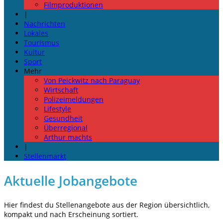
Filmproduktionen
|
Nachrichten
Lokales
Tourismus
Kultur
Sport
Mehr
Von Peickwitz nach Paraguay
Wirtschaft
Polizeimeldungen
Lifestyle
Gesundheit
Überregional
Arthur machts
|
Stellenmarkt
Aktuelle Jobangebote
Hier findest du Stellenangebote aus der Region übersichtlich,
kompakt und nach Erscheinung sortiert.