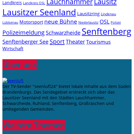
Lauchhammer
Lausitz
Landkreis
Landkreis OSL
Lausitzer Seenland
Lausitzring
Lindenau
neue Bühne
OSL
Motorsport
Niederlausitz
Lübbenau
Polizei
Senftenberg
Polizeimeldung
Schwarzheide
Sport
Senftenberger See
Theater
Tourismus
Wirtschaft
Über uns
Der TV-Sender "seenluft24" bietet lokale Inhalte aus dem Süden
Brandenburgs. Das Sendegebiet erstreckt sich über das
Lausitzer Seenland mit den Städten Lauchhammer,
Schwarzheide, Ruhland, Senftenberg, Großräschen und
umliegenden Gemeinden.
Weitere Themen