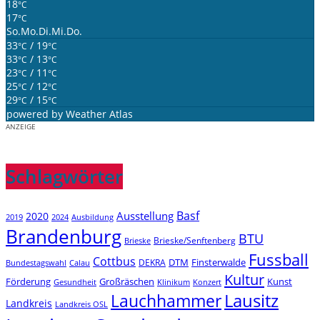
18
°C
17
°C
So.
Mo.
Di.
Mi.
Do.
33
/ 19
°C
°C
33
/ 13
°C
°C
23
/ 11
°C
°C
25
/ 12
°C
°C
29
/ 15
°C
°C
powered by
Weather Atlas
ANZEIGE
Schlagwörter
Basf
Ausstellung
2020
2019
2024
Ausbildung
Brandenburg
BTU
Brieske/Senftenberg
Brieske
Fussball
Cottbus
DTM
Finsterwalde
DEKRA
Bundestagswahl
Calau
Kultur
Förderung
Großräschen
Kunst
Konzert
Gesundheit
Klinikum
Lauchhammer
Lausitz
Landkreis
Landkreis OSL