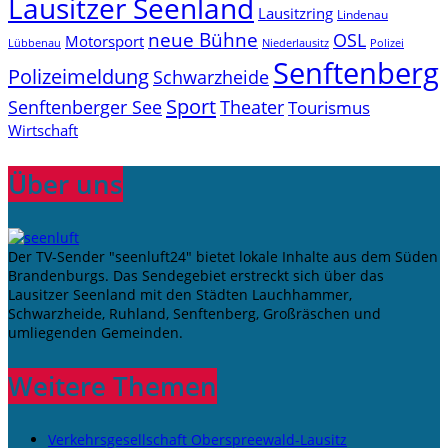
Lausitzer Seenland
Lausitzring
Lindenau
neue Bühne
OSL
Motorsport
Niederlausitz
Lübbenau
Polizei
Senftenberg
Polizeimeldung
Schwarzheide
Sport
Senftenberger See
Theater
Tourismus
Wirtschaft
Über uns
Der TV-Sender "seenluft24" bietet lokale Inhalte aus dem Süden
Brandenburgs. Das Sendegebiet erstreckt sich über das
Lausitzer Seenland mit den Städten Lauchhammer,
Schwarzheide, Ruhland, Senftenberg, Großräschen und
umliegenden Gemeinden.
Weitere Themen
Verkehrsgesellschaft Oberspreewald-Lausitz