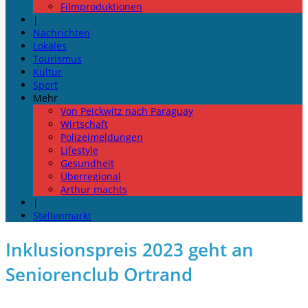
Filmproduktionen
|
Nachrichten
Lokales
Tourismus
Kultur
Sport
Mehr
Von Peickwitz nach Paraguay
Wirtschaft
Polizeimeldungen
Lifestyle
Gesundheit
Überregional
Arthur machts
|
Stellenmarkt
Inklusionspreis 2023 geht an
Seniorenclub Ortrand