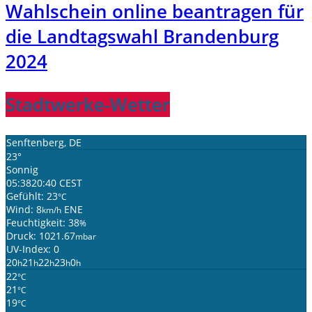
Wahlschein online beantragen für
die Landtagswahl Brandenburg
2024
Stadtwerke-Wetter
Senftenberg, DE
23°
Sonnig
05:38
20:40 CEST
Gefühlt: 23
°C
Wind: 8
ENE
km/h
Feuchtigkeit: 38
%
Druck: 1021.67
mbar
UV-Index: 0
20
21
22
23
0
h
h
h
h
h
22
°C
21
°C
19
°C