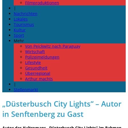
Filmproduktionen
|
Nachrichten
Lokales
Tourismus
Kultur
Sport
Mehr
Von Peickwitz nach Paraguay
Wirtschaft
Polizeimeldungen
Lifestyle
Gesundheit
Überregional
Arthur machts
|
Stellenmarkt
„Düsterbusch City Lights“ – Autor
in Senftenberg zu Gast
Autor des Kultromans „Düsterbusch City Lights“ im Rahmen