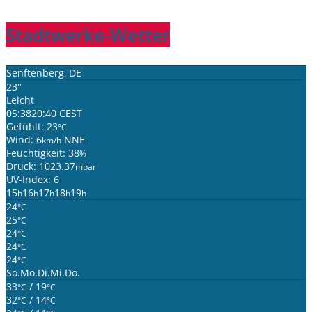
Stadtwerke-Wetter
Senftenberg, DE
23°
Leicht
05:38
20:40 CEST
Gefühlt: 23
°C
Wind: 6
NNE
km/h
Feuchtigkeit: 38
%
Druck: 1023.37
mbar
UV-Index: 6
15
16
17
18
19
h
h
h
h
h
24
°C
25
°C
24
°C
24
°C
24
°C
So.
Mo.
Di.
Mi.
Do.
33
/ 19
°C
°C
32
/ 14
°C
°C