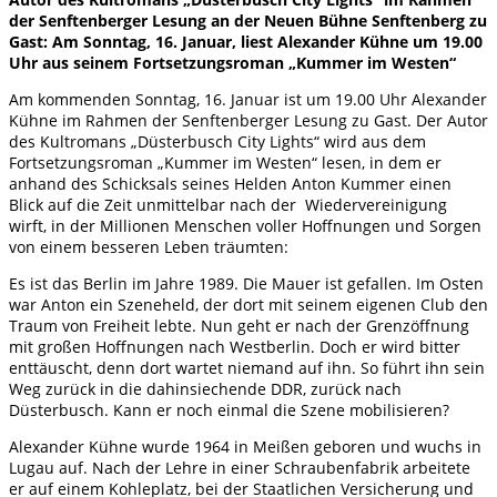
der Senftenberger Lesung an der Neuen Bühne Senftenberg zu
Gast: Am Sonntag, 16. Januar, liest Alexander Kühne um 19.00
Uhr aus seinem Fortsetzungsroman „Kummer im Westen“
Am kommenden Sonntag, 16. Januar ist um 19.00 Uhr Alexander
Kühne im Rahmen der Senftenberger Lesung zu Gast. Der Autor
des Kultromans „Düsterbusch City Lights“ wird aus dem
Fortsetzungsroman „Kummer im Westen“ lesen, in dem er
anhand des Schicksals seines Helden Anton Kummer einen
Blick auf die Zeit unmittelbar nach der Wiedervereinigung
wirft, in der Millionen Menschen voller Hoffnungen und Sorgen
von einem besseren Leben träumten:
Es ist das Berlin im Jahre 1989. Die Mauer ist gefallen. Im Osten
war Anton ein Szeneheld, der dort mit seinem eigenen Club den
Traum von Freiheit lebte. Nun geht er nach der Grenzöffnung
mit großen Hoffnungen nach Westberlin. Doch er wird bitter
enttäuscht, denn dort wartet niemand auf ihn. So führt ihn sein
Weg zurück in die dahinsiechende DDR, zurück nach
Düsterbusch. Kann er noch einmal die Szene mobilisieren?
Alexander Kühne wurde 1964 in Meißen geboren und wuchs in
Lugau auf. Nach der Lehre in einer Schraubenfabrik arbeitete
er auf einem Kohleplatz, bei der Staatlichen Versicherung und