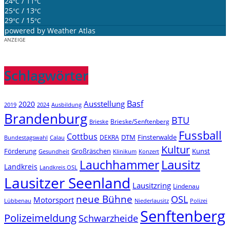
24
/ 11
°C
°C
25
/ 13
°C
°C
29
/ 15
°C
°C
powered by
Weather Atlas
ANZEIGE
Schlagwörter
Basf
Ausstellung
2020
2019
2024
Ausbildung
Brandenburg
BTU
Brieske/Senftenberg
Brieske
Fussball
Cottbus
DTM
Finsterwalde
DEKRA
Bundestagswahl
Calau
Kultur
Förderung
Großräschen
Kunst
Konzert
Gesundheit
Klinikum
Lauchhammer
Lausitz
Landkreis
Landkreis OSL
Lausitzer Seenland
Lausitzring
Lindenau
neue Bühne
OSL
Motorsport
Niederlausitz
Lübbenau
Polizei
Senftenberg
Polizeimeldung
Schwarzheide