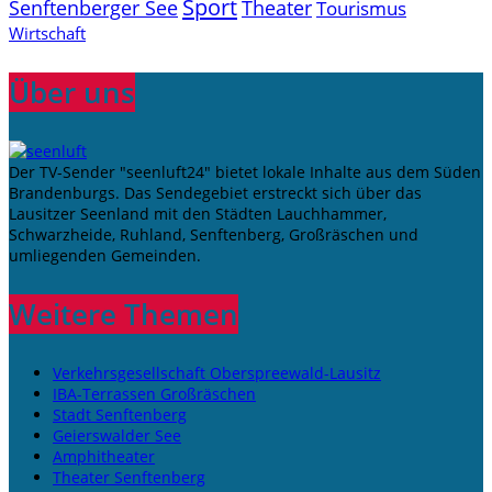
Sport
Senftenberger See
Theater
Tourismus
Wirtschaft
Über uns
Der TV-Sender "seenluft24" bietet lokale Inhalte aus dem Süden
Brandenburgs. Das Sendegebiet erstreckt sich über das
Lausitzer Seenland mit den Städten Lauchhammer,
Schwarzheide, Ruhland, Senftenberg, Großräschen und
umliegenden Gemeinden.
Weitere Themen
Verkehrsgesellschaft Oberspreewald-Lausitz
IBA-Terrassen Großräschen
Stadt Senftenberg
Geierswalder See
Amphitheater
Theater Senftenberg