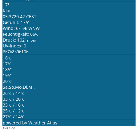
17°
Klar
05:37
20:42 CEST
Gefühlt: 17
°C
Wind: 6
WNW
km/h
Feuchtigkeit: 66
%
Druck: 1021
mbar
UV-Index: 0
6
7
8
9
10
h
h
h
h
h
16
°C
17
°C
18
°C
19
°C
20
°C
Sa.
So.
Mo.
Di.
Mi.
26
/ 14
°C
°C
33
/ 20
°C
°C
33
/ 16
°C
°C
25
/ 12
°C
°C
27
/ 14
°C
°C
powered by
Weather Atlas
ANZEIGE