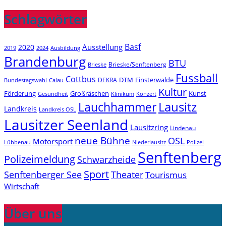
Schlagwörter
Basf
Ausstellung
2020
2019
2024
Ausbildung
Brandenburg
BTU
Brieske/Senftenberg
Brieske
Fussball
Cottbus
DTM
Finsterwalde
DEKRA
Bundestagswahl
Calau
Kultur
Förderung
Großräschen
Kunst
Konzert
Gesundheit
Klinikum
Lauchhammer
Lausitz
Landkreis
Landkreis OSL
Lausitzer Seenland
Lausitzring
Lindenau
neue Bühne
OSL
Motorsport
Niederlausitz
Lübbenau
Polizei
Senftenberg
Polizeimeldung
Schwarzheide
Sport
Senftenberger See
Theater
Tourismus
Wirtschaft
Über uns