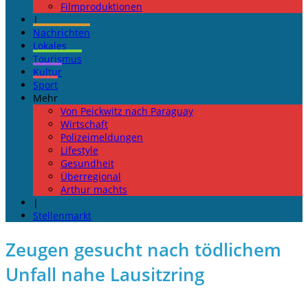
Filmproduktionen
|
Nachrichten
Lokales
Tourismus
Kultur
Sport
Mehr
Von Peickwitz nach Paraguay
Wirtschaft
Polizeimeldungen
Lifestyle
Gesundheit
Überregional
Arthur machts
|
Stellenmarkt
Zeugen gesucht nach tödlichem
Unfall nahe Lausitzring