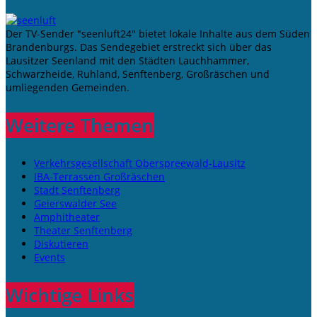
Der TV-Sender "seenluft24" bietet lokale Inhalte aus dem Süden
Brandenburgs. Das Sendegebiet erstreckt sich über das
Lausitzer Seenland mit den Städten Lauchhammer,
Schwarzheide, Ruhland, Senftenberg, Großräschen und
umliegenden Gemeinden.
Weitere Themen
Verkehrsgesellschaft Oberspreewald-Lausitz
IBA-Terrassen Großräschen
Stadt Senftenberg
Geierswalder See
Amphitheater
Theater Senftenberg
Diskutieren
Events
Wichtige Links