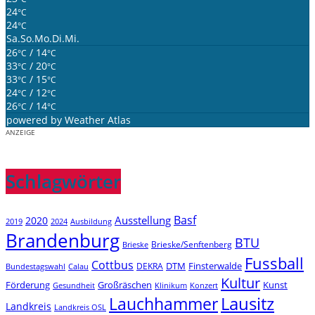
24
°C
24
°C
Sa.
So.
Mo.
Di.
Mi.
26
/ 14
°C
°C
33
/ 20
°C
°C
33
/ 15
°C
°C
24
/ 12
°C
°C
26
/ 14
°C
°C
powered by
Weather Atlas
ANZEIGE
Schlagwörter
Basf
Ausstellung
2020
2019
2024
Ausbildung
Brandenburg
BTU
Brieske/Senftenberg
Brieske
Fussball
Cottbus
DTM
Finsterwalde
DEKRA
Bundestagswahl
Calau
Kultur
Förderung
Großräschen
Kunst
Konzert
Gesundheit
Klinikum
Lauchhammer
Lausitz
Landkreis
Landkreis OSL