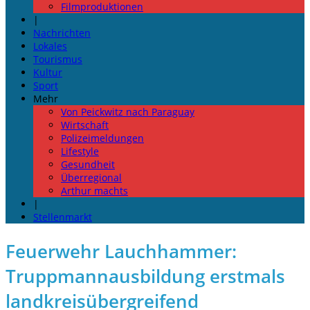
Filmproduktionen
|
Nachrichten
Lokales
Tourismus
Kultur
Sport
Mehr
Von Peickwitz nach Paraguay
Wirtschaft
Polizeimeldungen
Lifestyle
Gesundheit
Überregional
Arthur machts
|
Stellenmarkt
Feuerwehr Lauchhammer:
Truppmannausbildung erstmals
landkreisübergreifend