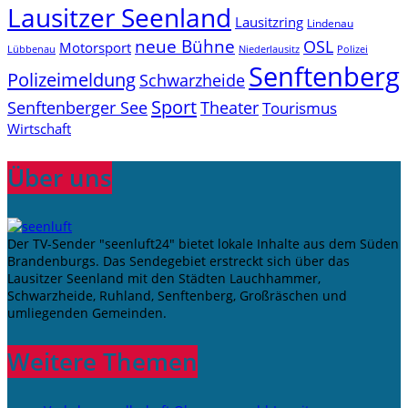
Lausitzer Seenland
Lausitzring
Lindenau
neue Bühne
OSL
Motorsport
Niederlausitz
Lübbenau
Polizei
Senftenberg
Polizeimeldung
Schwarzheide
Sport
Senftenberger See
Theater
Tourismus
Wirtschaft
Über uns
Der TV-Sender "seenluft24" bietet lokale Inhalte aus dem Süden
Brandenburgs. Das Sendegebiet erstreckt sich über das
Lausitzer Seenland mit den Städten Lauchhammer,
Schwarzheide, Ruhland, Senftenberg, Großräschen und
umliegenden Gemeinden.
Weitere Themen