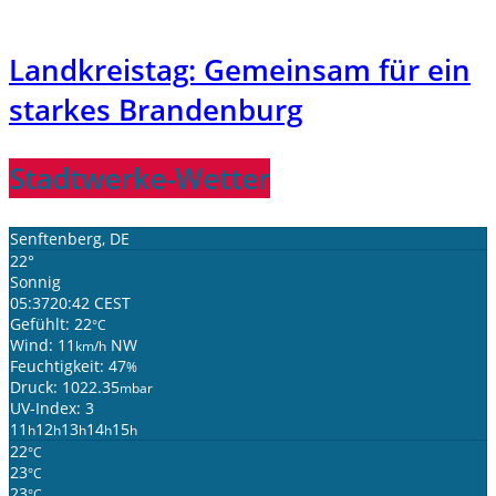
Landkreistag: Gemeinsam für ein
starkes Brandenburg
Stadtwerke-Wetter
Senftenberg, DE
22°
Sonnig
05:37
20:42 CEST
Gefühlt: 22
°C
Wind: 11
NW
km/h
Feuchtigkeit: 47
%
Druck: 1022.35
mbar
UV-Index: 3
11
12
13
14
15
h
h
h
h
h
22
°C
23
°C
23
°C