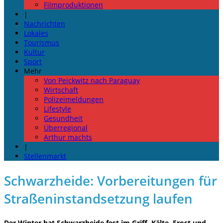
Filmproduktionen
|
Nachrichten
Lokales
Tourismus
Kultur
Sport
Mehr
Von Peickwitz nach Paraguay
Wirtschaft
Polizeimeldungen
Lifestyle
Gesundheit
Überregional
Arthur machts
|
Stellenmarkt
Schwarzheide: Vorbereitungen für
Straßeninstandsetzung laufen
Der Winter hat Schwarzheide fest im Griff. Kälte, Frost und