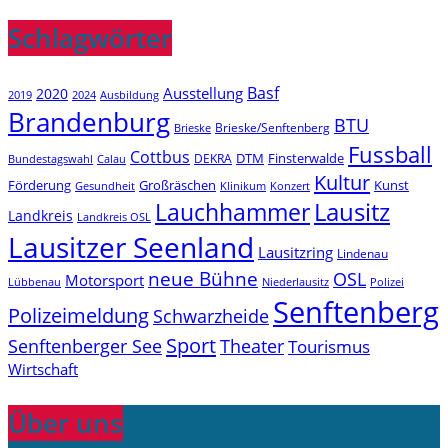
Schlagwörter
Basf
Ausstellung
2020
2019
2024
Ausbildung
Brandenburg
BTU
Brieske/Senftenberg
Brieske
Fussball
Cottbus
DTM
Finsterwalde
DEKRA
Bundestagswahl
Calau
Kultur
Förderung
Großräschen
Kunst
Konzert
Gesundheit
Klinikum
Lauchhammer
Lausitz
Landkreis
Landkreis OSL
Lausitzer Seenland
Lausitzring
Lindenau
neue Bühne
OSL
Motorsport
Niederlausitz
Lübbenau
Polizei
Senftenberg
Polizeimeldung
Schwarzheide
Sport
Senftenberger See
Theater
Tourismus
Wirtschaft
Über uns