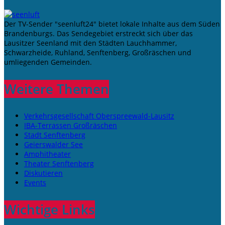
Der TV-Sender "seenluft24" bietet lokale Inhalte aus dem Süden
Brandenburgs. Das Sendegebiet erstreckt sich über das
Lausitzer Seenland mit den Städten Lauchhammer,
Schwarzheide, Ruhland, Senftenberg, Großräschen und
umliegenden Gemeinden.
Weitere Themen
Verkehrsgesellschaft Oberspreewald-Lausitz
IBA-Terrassen Großräschen
Stadt Senftenberg
Geierswalder See
Amphitheater
Theater Senftenberg
Diskutieren
Events
Wichtige Links