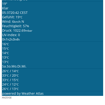
19°
Klar
05:37
20:42 CEST
Gefühlt: 19
°C
Wind: 6
N
km/h
Feuchtigkeit: 57
%
Druck: 1022.69
mbar
UV-Index: 0
0
1
2
3
4
h
h
h
h
h
16
°C
15
°C
14
°C
13
°C
13
°C
Sa.
So.
Mo.
Di.
Mi.
26
/ 14
°C
°C
33
/ 20
°C
°C
33
/ 15
°C
°C
24
/ 12
°C
°C
26
/ 13
°C
°C
powered by
Weather Atlas
ANZEIGE