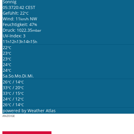
Sonnig
05:37
20:42 CEST
Gefühlt: 22
°C
Wind: 11
NW
km/h
Feuchtigkeit: 47
%
Druck: 1022.35
mbar
UV-Index: 3
11
12
13
14
15
h
h
h
h
h
22
°C
23
°C
23
°C
24
°C
24
°C
Sa.
So.
Mo.
Di.
Mi.
26
/ 14
°C
°C
33
/ 20
°C
°C
33
/ 15
°C
°C
24
/ 12
°C
°C
26
/ 14
°C
°C
powered by
Weather Atlas
ANZEIGE