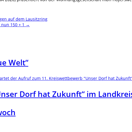
en auf dem Lausitzring
d nun 150 + 1
→
ue Welt“
nser Dorf hat Zukunft“ im Landkrei
twoch