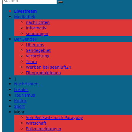
Livestream
Mediathek
nachrichten
informativ
sendungen
Der Sender
Über uns
Sendegebiet
Verbreitung
Team
Werben bei seenluft24
Filmproduktionen
|
Nachrichten
Lokales
Tourismus
Kultur
Sport
Mehr
Von Peickwitz nach Paraguay
Wirtschaft
Polizeimeldungen