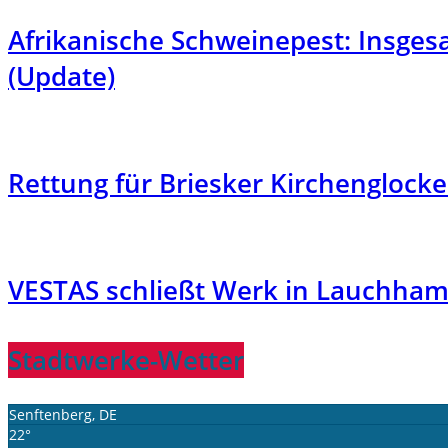
Afrikanische Schweinepest: Insgesa
(Update)
Rettung für Briesker Kirchenglocke
VESTAS schließt Werk in Lauchhamm
Stadtwerke-Wetter
Senftenberg, DE
22°