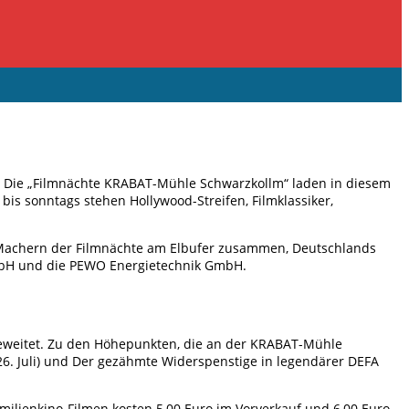
o. Die „Filmnächte KRABAT-Mühle Schwarzkollm“ laden in diesem
s sonntags stehen Hollywood-Streifen, Filmklassiker,
n Machern der Filmnächte am Elbufer zusammen, Deutschlands
 mbH und die PEWO Energietechnik GmbH.
geweitet. Zu den Höhepunkten, die an der KRABAT-Mühle
(26. Juli) und Der gezähmte Widerspenstige in legendärer DEFA
Familienkino-Filmen kosten 5,00 Euro im Vorverkauf und 6,00 Euro