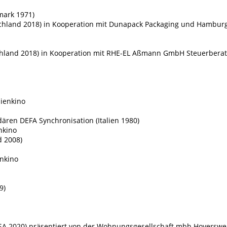
mark 1971)
eutschland 2018) in Kooperation mit Dunapack Packaging und Hambu
tschland 2018) in Kooperation mit RHE-EL Aßmann GmbH Steuerbera
lienkino
ären DEFA Synchronisation (Italien 1980)
nkino
d 2008)
enkino
9)
USA 2020) präsentiert von der Wohnungsgesellschaft mbh Hoyersw