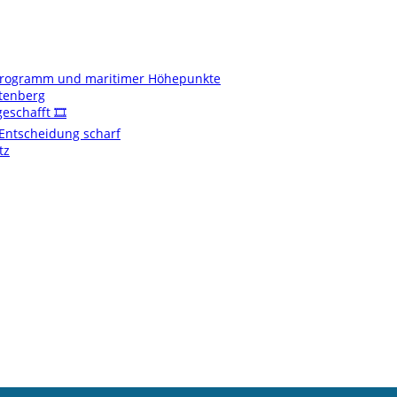
enprogramm und maritimer Höhepunkte
ftenberg
schafft 🎞️
t Entscheidung scharf
tz