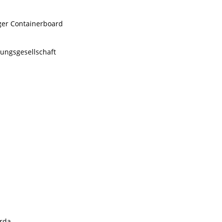
rger Containerboard
tungsgesellschaft
erda