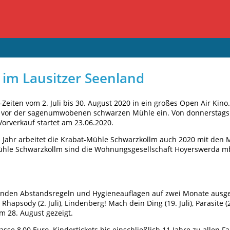
im Lausitzer Seenland
eiten vom 2. Juli bis 30. August 2020 in ein großes Open Air Kin
 vor der sagenumwobenen schwarzen Mühle ein. Von donnerstags bi
orverkauf startet am 23.06.2020.
en Jahr arbeitet die Krabat-Mühle Schwarzkollm auch 2020 mit de
T-Mühle Schwarzkollm sind die Wohnungsgesellschaft Hoyerswerda
ltenden Abstandsregeln und Hygieneauflagen auf zwei Monate aus
psody (2. Juli), Lindenberg! Mach dein Ding (19. Juli), Parasite 
m 28. August gezeigt.
sse 8,00 Euro. Kindertickets bis einschließlich 11 Jahre zu allen 