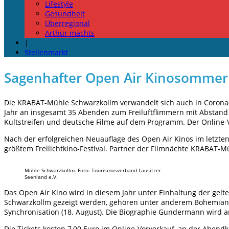
Lifestyle
Gesundheit
Überregional
Arthur machts
|
Stellenmarkt
Sagenhafter Open Air Kinosommer 
Die KRABAT-Mühle Schwarzkollm verwandelt sich auch in Corona-Z
Jahr an insgesamt 35 Abenden zum Freiluftflimmern mit Abstand
Kultstreifen und deutsche Filme auf dem Programm. Der Online-V
Nach der erfolgreichen Neuauflage des Open Air Kinos im letzt
größtem Freilichtkino-Festival. Partner der Filmnächte KRABA
Mühle Schwarzkollm. Foto: Tourismusverband Lausitzer
Seenland e.V.
Das Open Air Kino wird in diesem Jahr unter Einhaltung der ge
Schwarzkollm gezeigt werden, gehören unter anderem Bohemian Rha
Synchronisation (18. August). Die Biographie Gundermann wird a
Die Tickets kosten 7,00 Euro im Online-Vorverkauf, an der Abendka