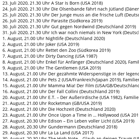
23. Juli 2020, 21.30 Uhr A Star Is Born (USA 2018)
24. Juli 2020, 21.30 Uhr Die Olsenbande fährt nach Jütland (Däne
25. Juli 2020, 21.30 Uhr Der Junge muss an die frische Luft (D
26. Juli 2020, 21.30 Uhr Parasite (Südkorea 2019)
30. Juli 2020, 21.30 Uhr Gut gegen Nordwind (Deutschland 2019)
31. Juli 2020, 21.30 Uhr Ich war noch niemals in New York (Deu
1. August, 21.00 Uhr Nightlife (Deutschland 2020)
2. August, 21.00 Uhr Joker (USA 2019)
6. August, 21.00 Uhr Rettet den Zoo (Südkorea 2019)
7. August, 21.00 Uhr Dirty Dancing (USA 1987)
8. August, 21.00 Uhr Enkel für Anfänger (Deutschland 2020), Fami
9. August, 21.00 Uhr The Gentlemen (USA 2019)
13. August, 21.00 Uhr Der gezähmte Widerspenstige in der legend
14. August, 21.00 Uhr Pets 2 (USA/Frankreich/Japan 2019), Familie
15. August, 21.00 Uhr Mamma Mia! Der Film (USA/GB/Deutschlan
16. August, 21.00 Uhr Der Fall Collini (Deutschland 2019)
20. August, 21.00 Uhr E.T. – Der Außerirdische (USA 1982), Famili
21. August, 21.00 Uhr Rocketman (GB/USA 2019)
22. August, 21.00 Uhr Die Hochzeit (Deutschland 2020)
23. August, 21.00 Uhr Once Upon a Time in … Hollywood (USA 201
27. August, 20.30 Uhr Edison – Ein Leben voller Licht (USA 2019)
28. August, 20.30 Uhr Gundermann (Deutschland 2018)
29. August, 20.30 Uhr La La Land (USA 2017)
30. August, 20.30 Uhr The High Note – Glaub an deinen Traum (