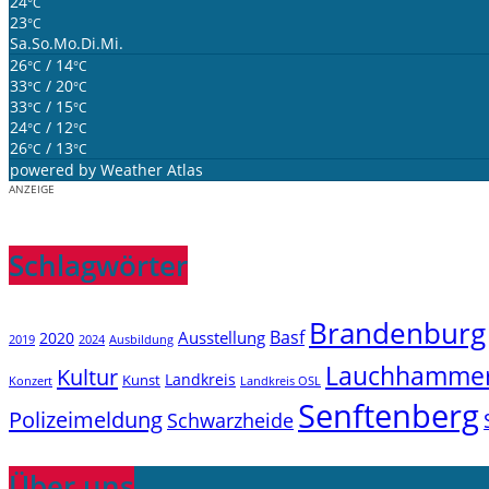
24
°C
23
°C
Sa.
So.
Mo.
Di.
Mi.
26
/ 14
°C
°C
33
/ 20
°C
°C
33
/ 15
°C
°C
24
/ 12
°C
°C
26
/ 13
°C
°C
powered by
Weather Atlas
ANZEIGE
Schlagwörter
Brandenburg
Basf
Ausstellung
2020
2019
2024
Ausbildung
Lauchhamme
Kultur
Landkreis
Kunst
Konzert
Landkreis OSL
Senftenberg
Polizeimeldung
Schwarzheide
Über uns