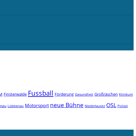
Fussball
M
Finsterwalde
Förderung
Großräschen
Gesundheit
Klinikum
neue Bühne
OSL
Motorsport
enau
Niederlausitz
Lübbenau
Polizei