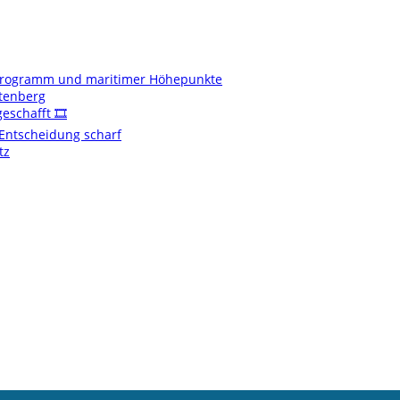
enprogramm und maritimer Höhepunkte
ftenberg
schafft 🎞️
t Entscheidung scharf
tz