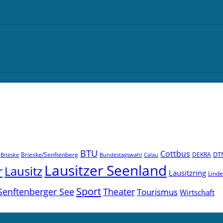
BTU
Cottbus
DT
Brieske/Senftenberg
DEKRA
Brieske
Bundestagswahl
Calau
Lausitzer Seenland
r
Lausitz
Lausitzring
Lind
Sport
Senftenberger See
Theater
Tourismus
Wirtschaft