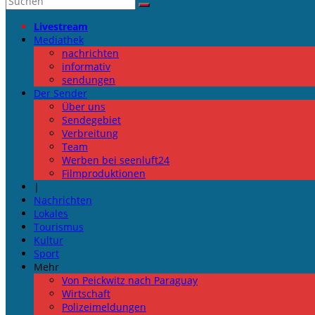
Livestream
Mediathek
nachrichten
informativ
sendungen
Der Sender
Über uns
Sendegebiet
Verbreitung
Team
Werben bei seenluft24
Filmproduktionen
|
Nachrichten
Lokales
Tourismus
Kultur
Sport
Mehr
Von Peickwitz nach Paraguay
Wirtschaft
Polizeimeldungen