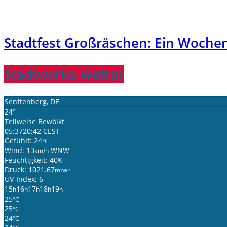
Stadtfest Großräschen: Ein Woche
Stadtwerke-Wetter
Senftenberg, DE
24°
Teilweise Bewölkt
05:37
20:42 CEST
Gefühlt: 24
°C
Wind: 13
WNW
km/h
Feuchtigkeit: 40
%
Druck: 1021.67
mbar
UV-Index: 6
15
16
17
18
19
h
h
h
h
h
25
°C
25
°C
24
°C