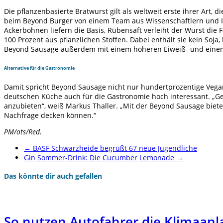
Die pflanzenbasierte Bratwurst gilt als weltweit erste ihrer Art,
beim Beyond Burger von einem Team aus Wissenschaftlern und Ing
Ackerbohnen liefern die Basis, Rübensaft verleiht der Wurst die 
100 Prozent aus pflanzlichen Stoffen. Dabei enthält sie kein Soj
Beyond Sausage außerdem mit einem höheren Eiweiß- und einem ge
Alternative für die Gastronomie
Damit spricht Beyond Sausage nicht nur hundertprozentige Vegan
deutschen Küche auch für die Gastronomie hoch interessant. „Ger
anzubieten“, weiß Markus Thaller. „Mit der Beyond Sausage biete
Nachfrage decken können.“
PM/ots/Red.
←
BASF Schwarzheide begrüßt 67 neue Jugendliche
Gin Sommer-Drink: Die Cucumber Lemonade
→
Das könnte dir auch gefallen
So nutzen Autofahrer die Klimaanla