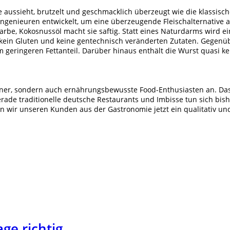
 die aussieht, brutzelt und geschmacklich überzeugt wie die klassis
enieuren entwickelt, um eine überzeugende Fleischalternative au
Farbe, Kokosnussöl macht sie saftig. Statt eines Naturdarms wird 
a, kein Gluten und keine gentechnisch veränderten Zutaten. Gegenü
ringeren Fettanteil. Darüber hinaus enthält die Wurst quasi kei
er, sondern auch ernährungsbewusste Food-Enthusiasten an. Das m
ade traditionelle deutsche Restaurants und Imbisse tun sich bish
n wir unseren Kunden aus der Gastronomie jetzt ein qualitativ un
ge richtig