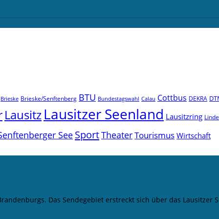
BTU
Cottbus
DT
Brieske/Senftenberg
DEKRA
Brieske
Bundestagswahl
Calau
Lausitzer Seenland
r
Lausitz
Lausitzring
Lind
Sport
Senftenberger See
Theater
Tourismus
Wirtschaft
 Brandenburgs. Das Sendegebiet erstreckt sich über das Lausitze