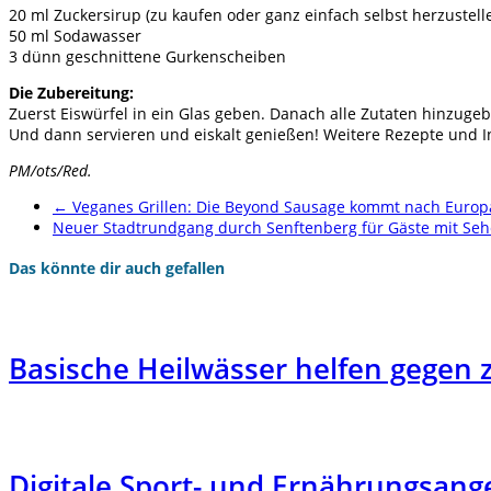
20 ml Zuckersirup (zu kaufen oder ganz einfach selbst herzustell
50 ml Sodawasser
3 dünn geschnittene Gurkenscheiben
Die Zubereitung:
Zuerst Eiswürfel in ein Glas geben. Danach alle Zutaten hinzug
Und dann servieren und eiskalt genießen! Weitere Rezepte und I
PM/ots/Red.
←
Veganes Grillen: Die Beyond Sausage kommt nach Europ
Neuer Stadtrundgang durch Senftenberg für Gäste mit S
Das könnte dir auch gefallen
Basische Heilwässer helfen gegen z
Digitale Sport- und Ernährungsang