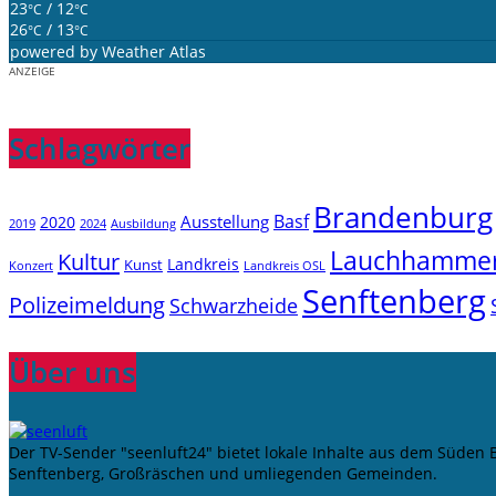
23
/ 12
°C
°C
26
/ 13
°C
°C
powered by
Weather Atlas
ANZEIGE
Schlagwörter
Brandenburg
Basf
Ausstellung
2020
2019
2024
Ausbildung
Lauchhamme
Kultur
Landkreis
Kunst
Konzert
Landkreis OSL
Senftenberg
Polizeimeldung
Schwarzheide
Über uns
Der TV-Sender "seenluft24" bietet lokale Inhalte aus dem Süden
Senftenberg, Großräschen und umliegenden Gemeinden.