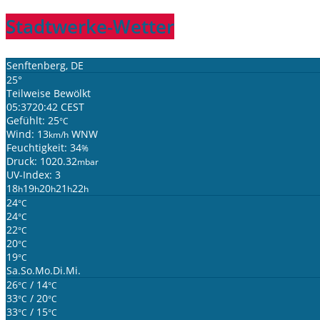
Stadtwerke-Wetter
Senftenberg, DE
25°
Teilweise Bewölkt
05:37
20:42 CEST
Gefühlt: 25
°C
Wind: 13
WNW
km/h
Feuchtigkeit: 34
%
Druck: 1020.32
mbar
UV-Index: 3
18
19
20
21
22
h
h
h
h
h
24
°C
24
°C
22
°C
20
°C
19
°C
Sa.
So.
Mo.
Di.
Mi.
26
/ 14
°C
°C
33
/ 20
°C
°C
33
/ 15
°C
°C