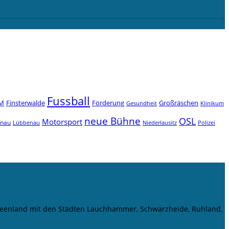
Fussball
M
Finsterwalde
Förderung
Großräschen
Gesundheit
Klinikum
neue Bühne
OSL
Motorsport
enau
Niederlausitz
Lübbenau
Polizei
r Seenland mit den Städten Lauchhammer, Schwarzheide, Ruhland,