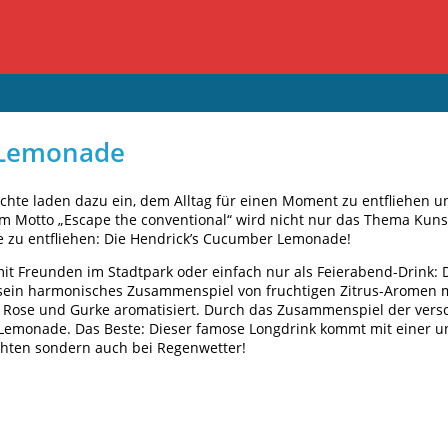
 Lemonade
hte laden dazu ein, dem Alltag für einen Moment zu entfliehen u
em Motto „Escape the conventional“ wird nicht nur das Thema Kunst
ze zu entfliehen: Die Hendrick’s Cucumber Lemonade!
t Freunden im Stadtpark oder einfach nur als Feierabend-Drink:
h sein harmonisches Zusammenspiel von fruchtigen Zitrus-Aromen 
Rose und Gurke aromatisiert. Durch das Zusammenspiel der versc
Lemonade. Das Beste: Dieser famose Longdrink kommt mit einer u
chten sondern auch bei Regenwetter!