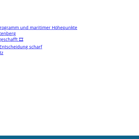
enprogramm und maritimer Höhepunkte
ftenberg
schafft 🎞️
t Entscheidung scharf
tz