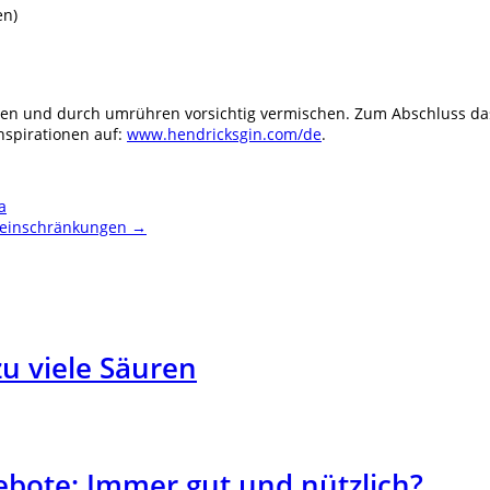
en)
eben und durch umrühren vorsichtig vermischen. Zum Abschluss da
nspirationen auf:
www.hendricksgin.com/de
.
a
eheinschränkungen
→
u viele Säuren
ebote: Immer gut und nützlich?