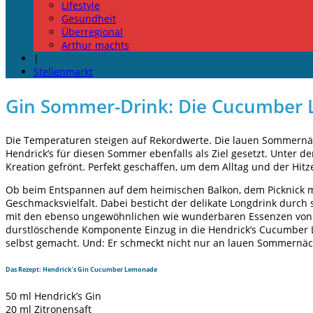
Lifestyle
Gesundheit
Überregional
Arthur machts
|
Stellenmarkt
Gin Sommer-Drink: Die Cucumber
Die Temperaturen steigen auf Rekordwerte. Die lauen Sommernäc
Hendrick’s für diesen Sommer ebenfalls als Ziel gesetzt. Unter d
Kreation gefrönt. Perfekt geschaffen, um dem Alltag und der Hit
Ob beim Entspannen auf dem heimischen Balkon, dem Picknick mi
Geschmacksvielfalt. Dabei besticht der delikate Longdrink durc
mit den ebenso ungewöhnlichen wie wunderbaren Essenzen von 
durstlöschende Komponente Einzug in die Hendrick’s Cucumber 
selbst gemacht. Und: Er schmeckt nicht nur an lauen Sommernä
Das Rezept: Hendrick’s Gin Cucumber Lemonade
50 ml Hendrick’s Gin
20 ml Zitronensaft