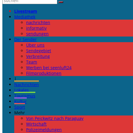
Livestream
Mediathek
nachrichten
informativ
sendungen
Der Sender
Über uns
Sendegebiet
Verbreitung
Team
Werben bei seenluft24
Filmproduktionen
|
Nachrichten
Lokales
Tourismus
Kultur
Sport
Mehr
Von Peickwitz nach Paraguay
Wirtschaft
Polizeimeldungen