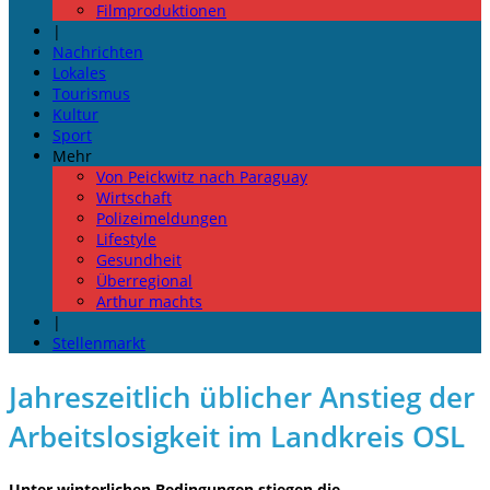
Filmproduktionen
|
Nachrichten
Lokales
Tourismus
Kultur
Sport
Mehr
Von Peickwitz nach Paraguay
Wirtschaft
Polizeimeldungen
Lifestyle
Gesundheit
Überregional
Arthur machts
|
Stellenmarkt
Jahreszeitlich üblicher Anstieg der
Arbeitslosigkeit im Landkreis OSL
Unter winterlichen Bedingungen stiegen die