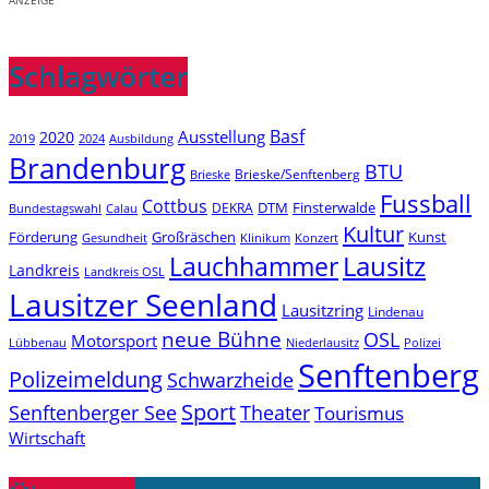
ANZEIGE
Schlagwörter
Basf
Ausstellung
2020
2019
2024
Ausbildung
Brandenburg
BTU
Brieske/Senftenberg
Brieske
Fussball
Cottbus
DTM
Finsterwalde
DEKRA
Bundestagswahl
Calau
Kultur
Förderung
Großräschen
Kunst
Konzert
Gesundheit
Klinikum
Lauchhammer
Lausitz
Landkreis
Landkreis OSL
Lausitzer Seenland
Lausitzring
Lindenau
neue Bühne
OSL
Motorsport
Niederlausitz
Lübbenau
Polizei
Senftenberg
Polizeimeldung
Schwarzheide
Sport
Senftenberger See
Theater
Tourismus
Wirtschaft