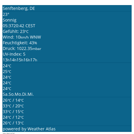
Senftenberg, DE
23°
Sonnig
05:37
20:42 CEST
Gefühlt: 23
°C
Wind: 10
WNW
km/h
Feuchtigkeit: 43
%
Druck: 1022.35
mbar
UV-Index: 5
13
14
15
16
17
h
h
h
h
h
24
°C
25
°C
24
°C
24
°C
24
°C
Sa.
So.
Mo.
Di.
Mi.
26
/ 14
°C
°C
33
/ 20
°C
°C
33
/ 15
°C
°C
24
/ 12
°C
°C
26
/ 13
°C
°C
powered by
Weather Atlas