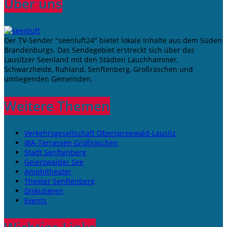
Über uns
Der TV-Sender "seenluft24" bietet lokale Inhalte aus dem Süden
Brandenburgs. Das Sendegebiet erstreckt sich über das
Lausitzer Seenland mit den Städten Lauchhammer,
Schwarzheide, Ruhland, Senftenberg, Großräschen und
umliegenden Gemeinden.
Weitere Themen
Verkehrsgesellschaft Oberspreewald-Lausitz
IBA-Terrassen Großräschen
Stadt Senftenberg
Geierswalder See
Amphitheater
Theater Senftenberg
Diskutieren
Events