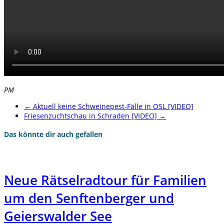
PM
←
Aktuell keine Schweinepest-Fälle in OSL [VIDEO]
Friesenzuchtschau in Schraden [VIDEO]
→
Das könnte dir auch gefallen
Neue Rätselradtour für Familien
um den Senftenberger und
Geierswalder See