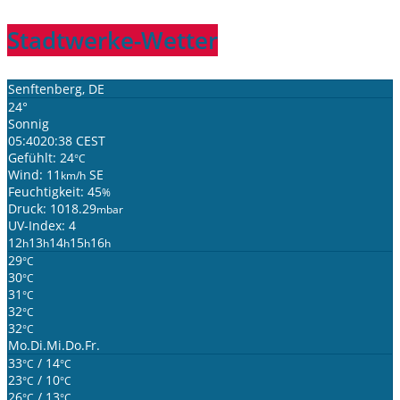
Stadtwerke-Wetter
Senftenberg, DE
24°
Sonnig
05:40
20:38 CEST
Gefühlt: 24
°C
Wind: 11
SE
km/h
Feuchtigkeit: 45
%
Druck: 1018.29
mbar
UV-Index: 4
12
13
14
15
16
h
h
h
h
h
29
°C
30
°C
31
°C
32
°C
32
°C
Mo.
Di.
Mi.
Do.
Fr.
33
/ 14
°C
°C
23
/ 10
°C
°C
26
/ 13
°C
°C