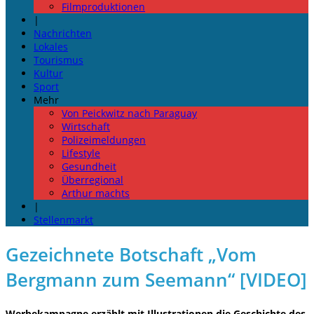
Filmproduktionen
|
Nachrichten
Lokales
Tourismus
Kultur
Sport
Mehr
Von Peickwitz nach Paraguay
Wirtschaft
Polizeimeldungen
Lifestyle
Gesundheit
Überregional
Arthur machts
|
Stellenmarkt
Gezeichnete Botschaft „Vom
Bergmann zum Seemann“ [VIDEO]
Werbekampagne erzählt mit Illustrationen die Geschichte des