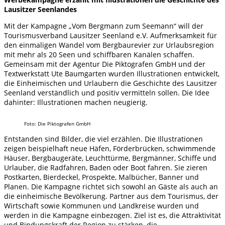
Lausitzer Seenlandes
Mit der Kampagne „Vom Bergmann zum Seemann“ will der
Tourismusverband Lausitzer Seenland e.V. Aufmerksamkeit für
den einmaligen Wandel vom Bergbaurevier zur Urlaubsregion
mit mehr als 20 Seen und schiffbaren Kanälen schaffen.
Gemeinsam mit der Agentur Die Piktografen GmbH und der
Textwerkstatt Ute Baumgarten wurden Illustrationen entwickelt,
die Einheimischen und Urlaubern die Geschichte des Lausitzer
Seenland verständlich und positiv vermitteln sollen. Die Idee
dahinter: Illustrationen machen neugierig.
Foto: Die Piktografen GmbH
Entstanden sind Bilder, die viel erzählen. Die Illustrationen
zeigen beispielhaft neue Häfen, Förderbrücken, schwimmende
Häuser, Bergbaugeräte, Leuchttürme, Bergmänner, Schiffe und
Urlauber, die Radfahren, Baden oder Boot fahren. Sie zieren
Postkarten, Bierdeckel, Prospekte, Malbücher, Banner und
Planen. Die Kampagne richtet sich sowohl an Gäste als auch an
die einheimische Bevölkerung. Partner aus dem Tourismus, der
Wirtschaft sowie Kommunen und Landkreise wurden und
werden in die Kampagne einbezogen. Ziel ist es, die Attraktivität
und Bindungskraft der Region zu stärken, die