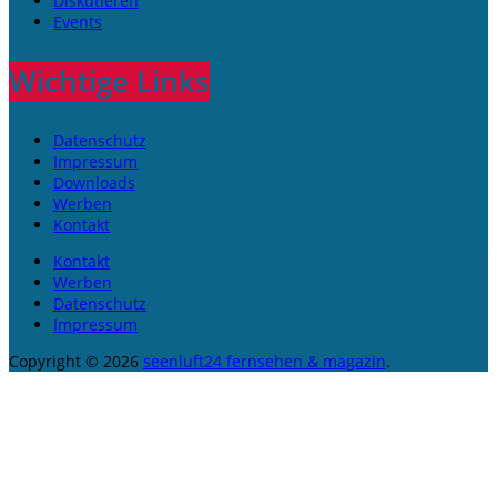
Diskutieren
Events
Wichtige Links
Datenschutz
Impressum
Downloads
Werben
Kontakt
Kontakt
Werben
Datenschutz
Impressum
Copyright © 2026
seenluft24 fernsehen & magazin
.