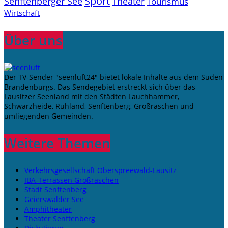
Sport
Senftenberger See
Theater
Tourismus
Wirtschaft
Über uns
Der TV-Sender "seenluft24" bietet lokale Inhalte aus dem Süden
Brandenburgs. Das Sendegebiet erstreckt sich über das
Lausitzer Seenland mit den Städten Lauchhammer,
Schwarzheide, Ruhland, Senftenberg, Großräschen und
umliegenden Gemeinden.
Weitere Themen
Verkehrsgesellschaft Oberspreewald-Lausitz
IBA-Terrassen Großräschen
Stadt Senftenberg
Geierswalder See
Amphitheater
Theater Senftenberg