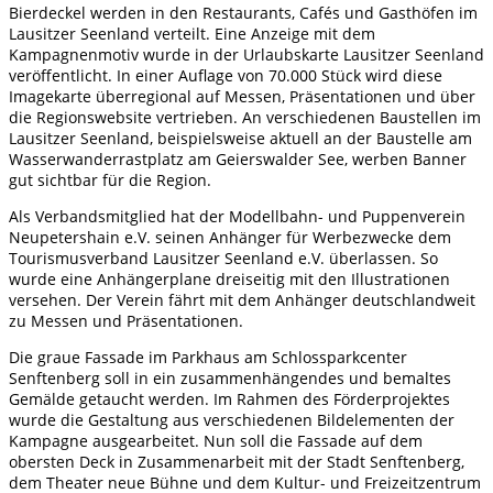
Bierdeckel werden in den Restaurants, Cafés und Gasthöfen im
Lausitzer Seenland verteilt. Eine Anzeige mit dem
Kampagnenmotiv wurde in der Urlaubskarte Lausitzer Seenland
veröffentlicht. In einer Auflage von 70.000 Stück wird diese
Imagekarte überregional auf Messen, Präsentationen und über
die Regionswebsite vertrieben. An verschiedenen Baustellen im
Lausitzer Seenland, beispielsweise aktuell an der Baustelle am
Wasserwanderrastplatz am Geierswalder See, werben Banner
gut sichtbar für die Region.
Als Verbandsmitglied hat der Modellbahn- und Puppenverein
Neupetershain e.V. seinen Anhänger für Werbezwecke dem
Tourismusverband Lausitzer Seenland e.V. überlassen. So
wurde eine Anhängerplane dreiseitig mit den Illustrationen
versehen. Der Verein fährt mit dem Anhänger deutschlandweit
zu Messen und Präsentationen.
Die graue Fassade im Parkhaus am Schlossparkcenter
Senftenberg soll in ein zusammenhängendes und bemaltes
Gemälde getaucht werden. Im Rahmen des Förderprojektes
wurde die Gestaltung aus verschiedenen Bildelementen der
Kampagne ausgearbeitet. Nun soll die Fassade auf dem
obersten Deck in Zusammenarbeit mit der Stadt Senftenberg,
dem Theater neue Bühne und dem Kultur- und Freizeitzentrum