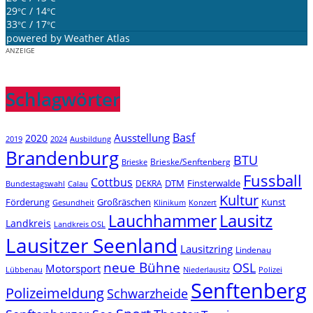
29
/ 14
°C
°C
33
/ 17
°C
°C
powered by
Weather Atlas
ANZEIGE
Schlagwörter
Basf
Ausstellung
2020
2019
2024
Ausbildung
Brandenburg
BTU
Brieske/Senftenberg
Brieske
Fussball
Cottbus
DTM
Finsterwalde
DEKRA
Bundestagswahl
Calau
Kultur
Förderung
Großräschen
Kunst
Konzert
Gesundheit
Klinikum
Lauchhammer
Lausitz
Landkreis
Landkreis OSL
Lausitzer Seenland
Lausitzring
Lindenau
neue Bühne
OSL
Motorsport
Niederlausitz
Lübbenau
Polizei
Senftenberg
Polizeimeldung
Schwarzheide