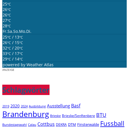
25
°C
26
°C
26
°C
27
°C
28
°C
Fr.
Sa.
So.
Mo.
Di.
25
/ 13
°C
°C
26
/ 15
°C
°C
32
/ 20
°C
°C
33
/ 17
°C
°C
29
/ 14
°C
°C
powered by
Weather Atlas
ANZEIGE
Schlagwörter
Basf
Ausstellung
2020
2019
2024
Ausbildung
Brandenburg
BTU
Brieske/Senftenberg
Brieske
Fussball
Cottbus
DTM
Finsterwalde
DEKRA
Bundestagswahl
Calau