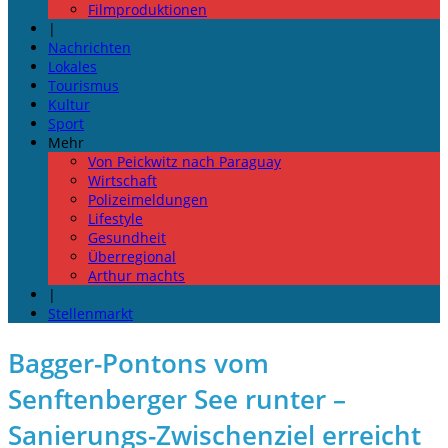
Filmproduktionen
|
Nachrichten
Lokales
Tourismus
Kultur
Sport
Mehr
Von Peickwitz nach Paraguay
Wirtschaft
Polizeimeldungen
Lifestyle
Gesundheit
Überregional
Arthur machts
|
Stellenmarkt
Bagger-Pontons vom
Senftenberger See runter –
Sanierungs-Zwischenziel erreicht