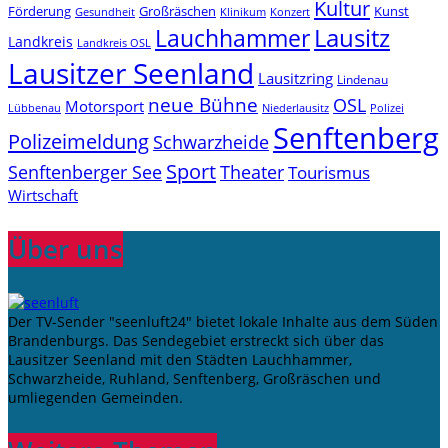
Kultur
Förderung
Großräschen
Kunst
Konzert
Gesundheit
Klinikum
Lauchhammer
Lausitz
Landkreis
Landkreis OSL
Lausitzer Seenland
Lausitzring
Lindenau
neue Bühne
OSL
Motorsport
Niederlausitz
Lübbenau
Polizei
Senftenberg
Polizeimeldung
Schwarzheide
Sport
Senftenberger See
Theater
Tourismus
Wirtschaft
Über uns
Der TV-Sender "seenluft24" bietet lokale Inhalte aus dem Süden
Brandenburgs. Das Sendegebiet erstreckt sich über das
Lausitzer Seenland mit den Städten Lauchhammer,
Schwarzheide, Ruhland, Senftenberg, Großräschen und
umliegenden Gemeinden.