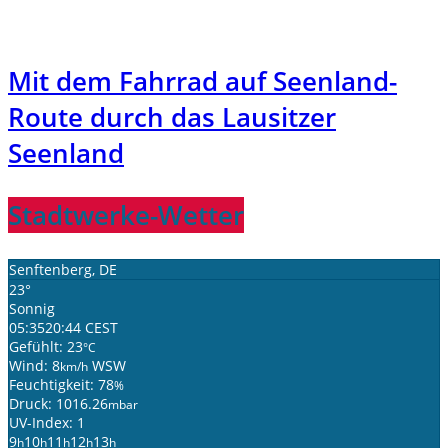
Mit dem Fahrrad auf Seenland-
Route durch das Lausitzer
Seenland
Stadtwerke-Wetter
Senftenberg, DE
23°
Sonnig
05:35
20:44 CEST
Gefühlt: 23
°C
Wind: 8
WSW
km/h
Feuchtigkeit: 78
%
Druck: 1016.26
mbar
UV-Index: 1
9
10
11
12
13
h
h
h
h
h