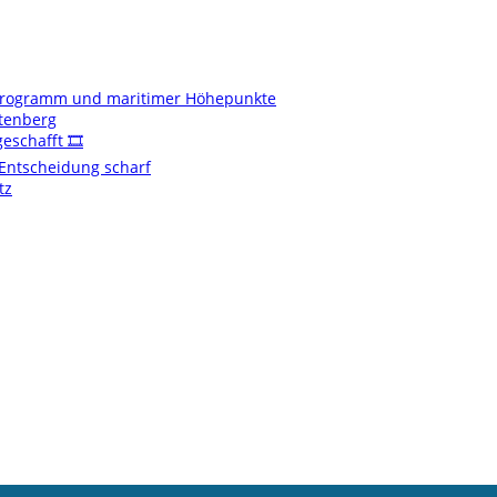
enprogramm und maritimer Höhepunkte
ftenberg
schafft 🎞️
t Entscheidung scharf
tz