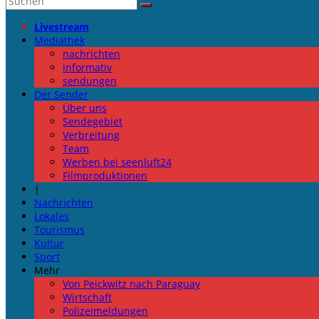
Livestream
Mediathek
nachrichten
informativ
sendungen
Der Sender
Über uns
Sendegebiet
Verbreitung
Team
Werben bei seenluft24
Filmproduktionen
|
Nachrichten
Lokales
Tourismus
Kultur
Sport
Mehr
Von Peickwitz nach Paraguay
Wirtschaft
Polizeimeldungen