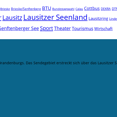
BTU
Cottbus
DT
Brieske/Senftenberg
DEKRA
Brieske
Bundestagswahl
Calau
Lausitzer Seenland
r
Lausitz
Lausitzring
Lind
Sport
Senftenberger See
Theater
Tourismus
Wirtschaft
 Brandenburgs. Das Sendegebiet erstreckt sich über das Lausitze