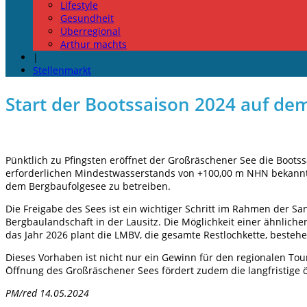
Lifestyle
Gesundheit
Überregional
Arthur machts
|
Stellenmarkt
Start der Bootssaison 2024 auf d
Pünktlich zu Pfingsten eröffnet der Großräschener See die Boots
erforderlichen Mindestwasserstands von +100,00 m NHN bekanntg
dem Bergbaufolgesee zu betreiben.
Die Freigabe des Sees ist ein wichtiger Schritt im Rahmen der S
Bergbaulandschaft in der Lausitz. Die Möglichkeit einer ähnlich
das Jahr 2026 plant die LMBV, die gesamte Restlochkette, besteh
Dieses Vorhaben ist nicht nur ein Gewinn für den regionalen Tou
Öffnung des Großräschener Sees fördert zudem die langfristige ö
PM/red 14.05.2024