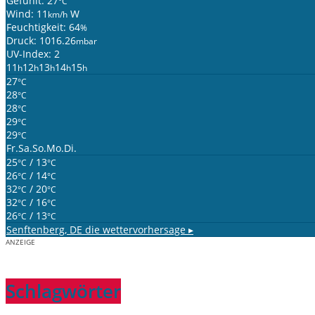
Gefühlt: 27
°C
Wind: 11
W
km/h
Feuchtigkeit: 64
%
Druck: 1016.26
mbar
UV-Index: 2
11
12
13
14
15
h
h
h
h
h
27
°C
28
°C
28
°C
29
°C
29
°C
Fr.
Sa.
So.
Mo.
Di.
25
/ 13
°C
°C
26
/ 14
°C
°C
32
/ 20
°C
°C
32
/ 16
°C
°C
26
/ 13
°C
°C
Senftenberg, DE
die wettervorhersage ▸
ANZEIGE
Schlagwörter