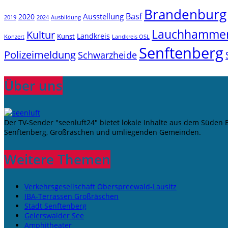
Brandenburg
Basf
Ausstellung
2020
2019
2024
Ausbildung
Lauchhamme
Kultur
Landkreis
Kunst
Konzert
Landkreis OSL
Senftenberg
Polizeimeldung
Schwarzheide
Über uns
Der TV-Sender "seenluft24" bietet lokale Inhalte aus dem Süden
Senftenberg, Großräschen und umliegenden Gemeinden.
Weitere Themen
Verkehrsgesellschaft Oberspreewald-Lausitz
IBA-Terrassen Großräschen
Stadt Senftenberg
Geierswalder See
Amphitheater