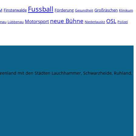
Fussball
M
Finsterwalde
Förderung
Großräschen
Gesundheit
Klinikum
neue Bühne
OSL
Motorsport
enau
Niederlausitz
Lübbenau
Polizei
r Seenland mit den Städten Lauchhammer, Schwarzheide, Ruhland,