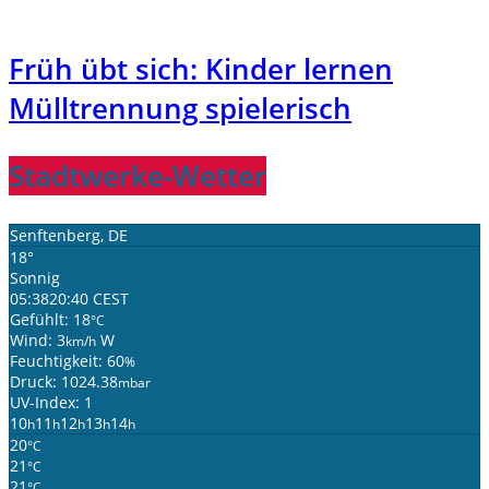
Früh übt sich: Kinder lernen
Mülltrennung spielerisch
Stadtwerke-Wetter
Senftenberg, DE
18°
Sonnig
05:38
20:40 CEST
Gefühlt: 18
°C
Wind: 3
W
km/h
Feuchtigkeit: 60
%
Druck: 1024.38
mbar
UV-Index: 1
10
11
12
13
14
h
h
h
h
h
20
°C
21
°C
21
°C