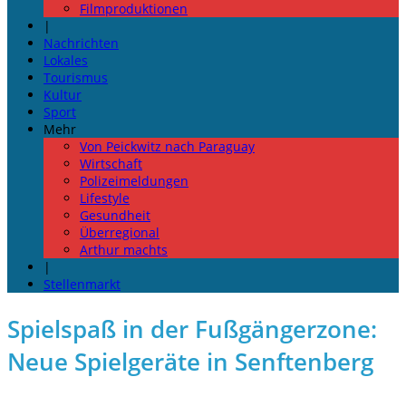
Filmproduktionen
|
Nachrichten
Lokales
Tourismus
Kultur
Sport
Mehr
Von Peickwitz nach Paraguay
Wirtschaft
Polizeimeldungen
Lifestyle
Gesundheit
Überregional
Arthur machts
|
Stellenmarkt
Spielspaß in der Fußgängerzone:
Neue Spielgeräte in Senftenberg