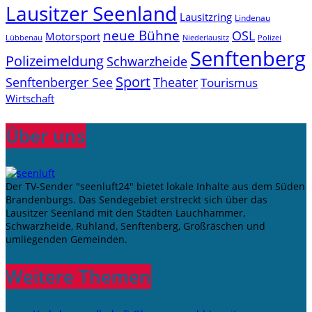
Lausitzer Seenland
Lausitzring
Lindenau
neue Bühne
OSL
Motorsport
Niederlausitz
Lübbenau
Polizei
Senftenberg
Polizeimeldung
Schwarzheide
Sport
Senftenberger See
Theater
Tourismus
Wirtschaft
Über uns
Der TV-Sender "seenluft24" bietet lokale Inhalte aus dem Süden
Brandenburgs. Das Sendegebiet erstreckt sich über das
Lausitzer Seenland mit den Städten Lauchhammer,
Schwarzheide, Ruhland, Senftenberg, Großräschen und
umliegenden Gemeinden.
Weitere Themen