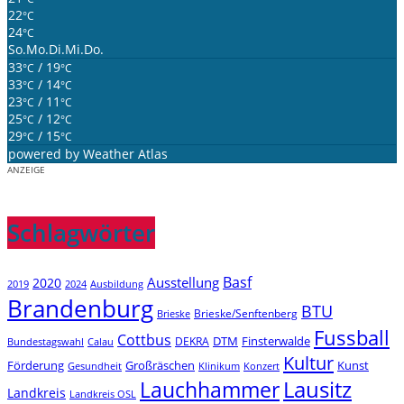
22
°C
24
°C
So.
Mo.
Di.
Mi.
Do.
33
/ 19
°C
°C
33
/ 14
°C
°C
23
/ 11
°C
°C
25
/ 12
°C
°C
29
/ 15
°C
°C
powered by
Weather Atlas
ANZEIGE
Schlagwörter
Basf
Ausstellung
2020
2019
2024
Ausbildung
Brandenburg
BTU
Brieske/Senftenberg
Brieske
Fussball
Cottbus
DTM
Finsterwalde
DEKRA
Bundestagswahl
Calau
Kultur
Förderung
Großräschen
Kunst
Konzert
Gesundheit
Klinikum
Lauchhammer
Lausitz
Landkreis
Landkreis OSL