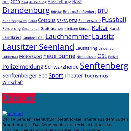
Basf
Ausstellung
2020
2019
2024
Ausbildung
Brandenburg
BTU
Brieske/Senftenberg
Brieske
Fussball
Cottbus
DTM
Finsterwalde
DEKRA
Bundestagswahl
Calau
Kultur
Förderung
Großräschen
Kunst
Konzert
Gesundheit
Klinikum
Lauchhammer
Lausitz
Landkreis
Landkreis OSL
Lausitzer Seenland
Lausitzring
Lindenau
neue Bühne
OSL
Motorsport
Niederlausitz
Lübbenau
Polizei
Senftenberg
Polizeimeldung
Schwarzheide
Sport
Senftenberger See
Theater
Tourismus
Wirtschaft
Über uns
Der TV-Sender "seenluft24" bietet lokale Inhalte aus dem Süden
Brandenburgs. Das Sendegebiet erstreckt sich über das
Lausitzer Seenland mit den Städten Lauchhammer,