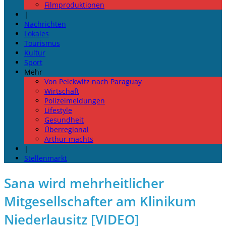
Filmproduktionen
|
Nachrichten
Lokales
Tourismus
Kultur
Sport
Mehr
Von Peickwitz nach Paraguay
Wirtschaft
Polizeimeldungen
Lifestyle
Gesundheit
Überregional
Arthur machts
|
Stellenmarkt
Sana wird mehrheitlicher
Mitgesellschafter am Klinikum
Niederlausitz [VIDEO]