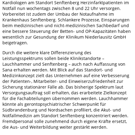
Kardiologen am Standort Senftenberg Herzinfarktpatienten im
Notfall nun wochentags zwischen 8 und 22 Uhr versorgen.
Vorbereitet ist zudem der Umbau der Notaufnahme im
Krankenhaus Senftenberg. Schlankere Prozesse, Einsparungen
beim medizinischen und nicht-medizinischen Sachbedarf und
eine bessere Steuerung der Betten- und OP-Kapazitäten haben
wesentlich zur Gesundung der Klinikum Niederlausitz GmbH
beigetragen.
Durch die weitere klare Differenzierung des
Leistungsspektrums sollen beide Klinikstandorte –
Lauchhammer und Senftenberg – auch nach Auffassung von
Sana erhalten werden. Mit Blick auf das Standort- und
Medizinkonzept zielt das Unternehmen auf eine Verbesserung
der Patienten-, Mitarbeiter- und Einweiserzufriedenheit zur
Sicherung stationärer Fälle ab. Das bisherige Spektrum laut
Versorgungsauftrag soll erhalten, das erarbeitete Zielkonzept
für die Fachabteilungen übernommen werden. Lauchhammer
könnte als gerontopsychiatrischer Schwerpunkt für
Südbrandenburg und Nordsachen profiliert, die Akut- und
Notfallmedizin am Standort Senftenberg konzentriert werden.
Fremdpersonal solle zunehmend durch eigene Kräfte ersetzt,
die Aus- und Weiterbildung weiter gestärkt werden.