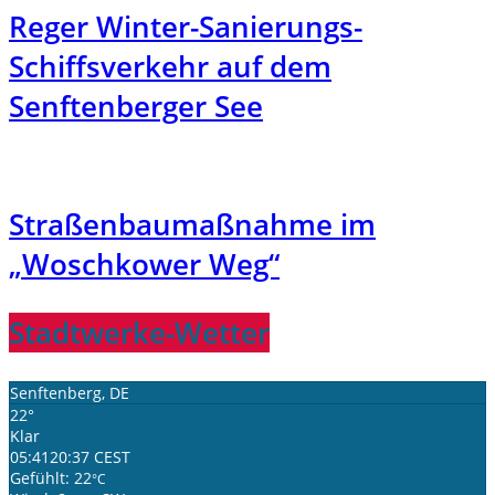
Reger Winter-Sanierungs-
Schiffsverkehr auf dem
Senftenberger See
Straßenbaumaßnahme im
„Woschkower Weg“
Stadtwerke-Wetter
Senftenberg, DE
22°
Klar
05:41
20:37 CEST
Gefühlt: 22
°C