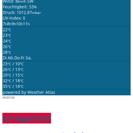
Wind: 8
SW
km/h
Feuchtigkeit: 53
%
Druck: 1012.87
mbar
UV-Index: 0
7
8
9
10
11
h
h
h
h
h
22
°C
23
°C
24
°C
26
°C
28
°C
Di.
Mi.
Do.
Fr.
Sa.
23
/ 10
°C
°C
26
/ 13
°C
°C
29
/ 15
°C
°C
32
/ 18
°C
°C
35
/ 18
°C
°C
powered by
Weather Atlas
ANZEIGE
Schlagwörter