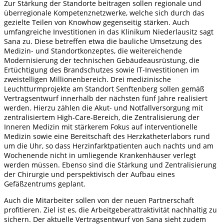
Zur Stärkung der Standorte beitragen sollen regionale und
überregionale Kompetenznetzwerke, welche sich durch das
gezielte Teilen von Knowhow gegenseitig stärken. Auch
umfangreiche Investitionen in das Klinikum Niederlausitz sagt
Sana zu. Diese betreffen etwa die bauliche Umsetzung des
Medizin- und Standortkonzeptes, die weitereichende
Modernisierung der technischen Gebäudeausrüstung, die
Ertüchtigung des Brandschutzes sowie IT-Investitionen im
zweistelligen Millionenbereich. Drei medizinische
Leuchtturmprojekte am Standort Senftenberg sollen gemäß
Vertragsentwurf innerhalb der nächsten fünf Jahre realisiert
werden. Hierzu zählen die Akut- und Notfallversorgung mit
zentralisiertem High-Care-Bereich, die Zentralisierung der
Inneren Medizin mit stärkerem Fokus auf interventionelle
Medizin sowie eine Bereitschaft des Herzkatheterlabors rund
um die Uhr, so dass Herzinfarktpatienten auch nachts und am
Wochenende nicht in umliegende Krankenhäuser verlegt
werden müssen. Ebenso sind die Stärkung und Zentralisierung
der Chirurgie und perspektivisch der Aufbau eines
Gefäßzentrums geplant.
Auch die Mitarbeiter sollen von der neuen Partnerschaft
profitieren. Ziel ist es, die Arbeitgeberattraktivität nachhaltig zu
sichern. Der aktuelle Vertragsentwurf von Sana sieht zudem