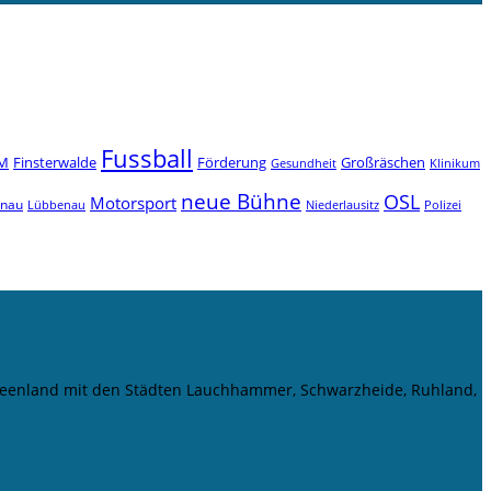
Fussball
M
Finsterwalde
Förderung
Großräschen
Gesundheit
Klinikum
neue Bühne
OSL
Motorsport
enau
Niederlausitz
Lübbenau
Polizei
r Seenland mit den Städten Lauchhammer, Schwarzheide, Ruhland,