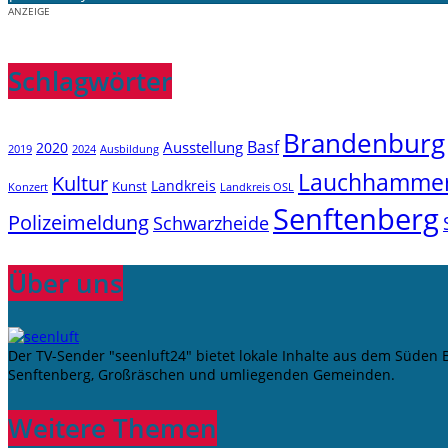
ANZEIGE
Schlagwörter
Brandenburg
Basf
Ausstellung
2020
2019
2024
Ausbildung
Lauchhamme
Kultur
Landkreis
Kunst
Konzert
Landkreis OSL
Senftenberg
Polizeimeldung
Schwarzheide
Über uns
Der TV-Sender "seenluft24" bietet lokale Inhalte aus dem Süden
Senftenberg, Großräschen und umliegenden Gemeinden.
Weitere Themen