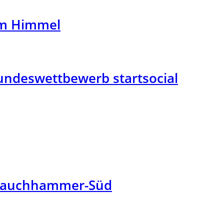
em Himmel
undeswettbewerb startsocial
 Lauchhammer-Süd