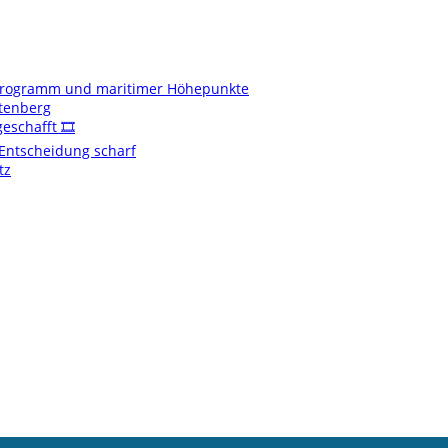
enprogramm und maritimer Höhepunkte
ftenberg
schafft 🎞️
t Entscheidung scharf
tz