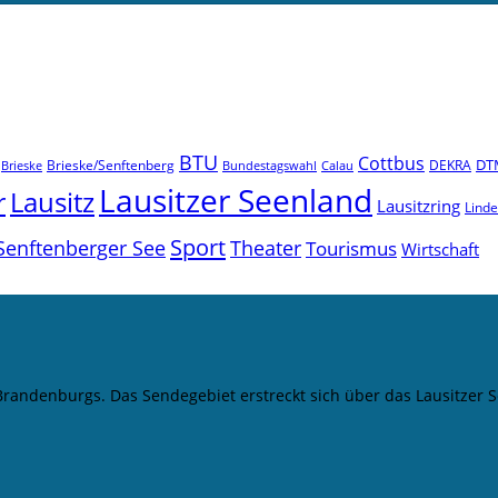
BTU
Cottbus
DT
Brieske/Senftenberg
DEKRA
Brieske
Bundestagswahl
Calau
Lausitzer Seenland
r
Lausitz
Lausitzring
Lind
Sport
Senftenberger See
Theater
Tourismus
Wirtschaft
 Brandenburgs. Das Sendegebiet erstreckt sich über das Lausitze