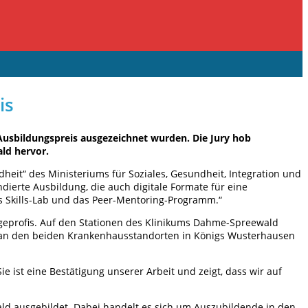
is
usbildungspreis ausgezeichnet wurden. Die Jury hob
ld hervor.
heit“ des Ministeriums für Soziales, Gesundheit, Integration und
dierte Ausbildung, die auch digitale Formate für eine
s Skills-Lab und das Peer-Mentoring-Programm.“
egeprofis. Auf den Stationen des Klinikums Dahme-Spreewald
ich an den beiden Krankenhausstandorten in Königs Wusterhausen
 ist eine Bestätigung unserer Arbeit und zeigt, dass wir auf
 ausgebildet. Dabei handelt es sich um Auszubildende in den