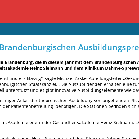
 Brandenburgischen Ausbildungspre
n Brandenburg, die in diesem Jahr mit dem Brandenburgischen A
dheitsakademie Heinz Sielmann und dem Klinikum Dahme-Spreewa
d und erstklassig“, sagte Michael Zaske, Abteilungsleiter „Gesund
enburgischen Staatskanzlei. „Die Auszubildenden erhalten eine fun
ll unterstützt und es gibt innovative Ausbildungselemente wie da
wichtiger Anker der theoretischen Ausbildung von angehenden Pfl
ag in der Patientenbetreuung benötigen. Die Stationen befinden s
im, Akademieleiterin der Gesundheitsakademie Heinz Sielmann. „Sie
heitsakademie Heinz Sielmann und dem Klinikum Dahme-Spreewald