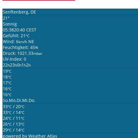
Senftenberg, DE
21°
Sonnig
05:38
20:40 CEST
Gefühlt: 21
°C
Wind: 6
NE
km/h
Feuchtigkeit: 45
%
Druck: 1021.33
mbar
UV-Index: 0
22
23
0
1
2
h
h
h
h
h
19
°C
18
°C
17
°C
16
°C
16
°C
So.
Mo.
Di.
Mi.
Do.
33
/ 20
°C
°C
33
/ 14
°C
°C
24
/ 11
°C
°C
26
/ 13
°C
°C
29
/ 14
°C
°C
powered by
Weather Atlas