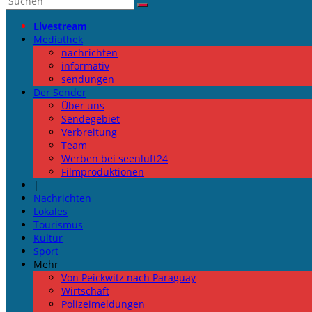
Livestream
Mediathek
nachrichten
informativ
sendungen
Der Sender
Über uns
Sendegebiet
Verbreitung
Team
Werben bei seenluft24
Filmproduktionen
|
Nachrichten
Lokales
Tourismus
Kultur
Sport
Mehr
Von Peickwitz nach Paraguay
Wirtschaft
Polizeimeldungen