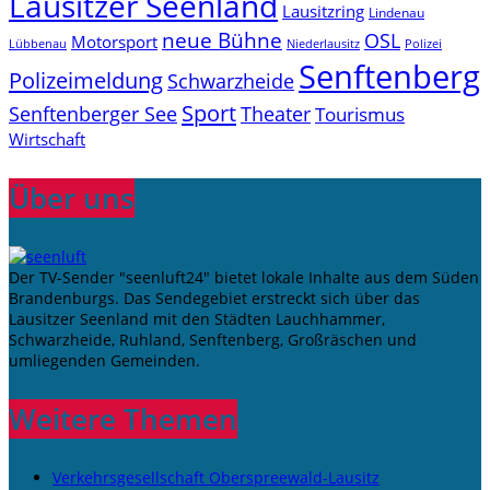
Lausitzer Seenland
Lausitzring
Lindenau
neue Bühne
OSL
Motorsport
Niederlausitz
Lübbenau
Polizei
Senftenberg
Polizeimeldung
Schwarzheide
Sport
Senftenberger See
Theater
Tourismus
Wirtschaft
Über uns
Der TV-Sender "seenluft24" bietet lokale Inhalte aus dem Süden
Brandenburgs. Das Sendegebiet erstreckt sich über das
Lausitzer Seenland mit den Städten Lauchhammer,
Schwarzheide, Ruhland, Senftenberg, Großräschen und
umliegenden Gemeinden.
Weitere Themen
Verkehrsgesellschaft Oberspreewald-Lausitz