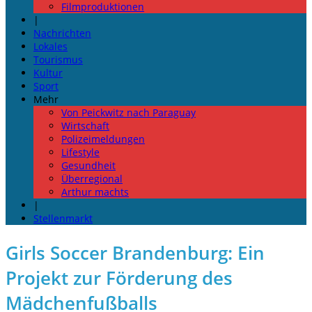
Filmproduktionen
|
Nachrichten
Lokales
Tourismus
Kultur
Sport
Mehr
Von Peickwitz nach Paraguay
Wirtschaft
Polizeimeldungen
Lifestyle
Gesundheit
Überregional
Arthur machts
|
Stellenmarkt
Girls Soccer Brandenburg: Ein
Projekt zur Förderung des
Mädchenfußballs