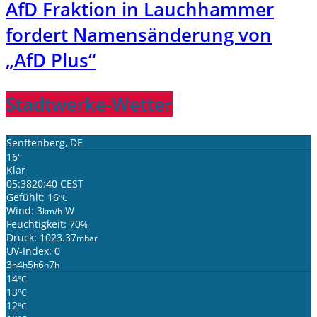
AfD Fraktion in Lauchhammer
fordert Namensänderung von
„AfD Plus“
Stadtwerke-Wetter
Senftenberg, DE
16°
Klar
05:38
20:40 CEST
Gefühlt: 16
°C
Wind: 3
W
km/h
Feuchtigkeit: 70
%
Druck: 1023.37
mbar
UV-Index: 0
3
4
5
6
7
h
h
h
h
h
14
°C
13
°C
12
°C