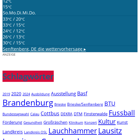
12
°C
15
°C
So.
Mo.
Di.
Mi.
Do.
33
/ 20
°C
°C
33
/ 15
°C
°C
24
/ 12
°C
°C
26
/ 13
°C
°C
30
/ 15
°C
°C
Senftenberg, DE
die wettervorhersage ▸
ANZEIGE
Schlagwörter
Basf
Ausstellung
2020
2019
2024
Ausbildung
Brandenburg
BTU
Brieske/Senftenberg
Brieske
Fussball
Cottbus
DTM
Finsterwalde
DEKRA
Bundestagswahl
Calau
Kultur
Förderung
Großräschen
Kunst
Konzert
Gesundheit
Klinikum
Lauchhammer
Lausitz
Landkreis
Landkreis OSL