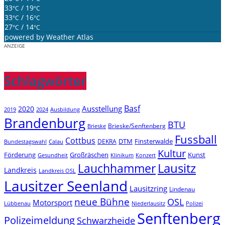
33
/ 19
°C
°C
33
/ 16
°C
°C
27
/ 14
°C
°C
powered by
Weather Atlas
ANZEIGE
Schlagwörter
Basf
Ausstellung
2020
2019
2024
Ausbildung
Brandenburg
BTU
Brieske/Senftenberg
Brieske
Fussball
Cottbus
DTM
Finsterwalde
DEKRA
Bundestagswahl
Calau
Kultur
Förderung
Großräschen
Kunst
Konzert
Gesundheit
Klinikum
Lauchhammer
Lausitz
Landkreis
Landkreis OSL
Lausitzer Seenland
Lausitzring
Lindenau
neue Bühne
OSL
Motorsport
Niederlausitz
Lübbenau
Polizei
Senftenberg
Polizeimeldung
Schwarzheide