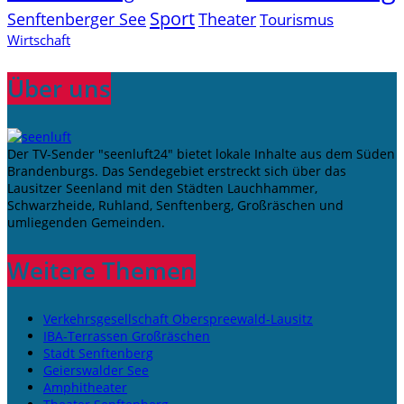
Sport
Senftenberger See
Theater
Tourismus
Wirtschaft
Über uns
Der TV-Sender "seenluft24" bietet lokale Inhalte aus dem Süden
Brandenburgs. Das Sendegebiet erstreckt sich über das
Lausitzer Seenland mit den Städten Lauchhammer,
Schwarzheide, Ruhland, Senftenberg, Großräschen und
umliegenden Gemeinden.
Weitere Themen
Verkehrsgesellschaft Oberspreewald-Lausitz
IBA-Terrassen Großräschen
Stadt Senftenberg
Geierswalder See
Amphitheater