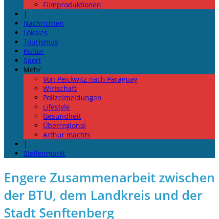
Filmproduktionen
|
Nachrichten
Lokales
Tourismus
Kultur
Sport
Mehr
Von Peickwitz nach Paraguay
Wirtschaft
Polizeimeldungen
Lifestyle
Gesundheit
Überregional
Arthur machts
|
Stellenmarkt
Engere Zusammenarbeit zwischen
der BTU, dem Landkreis und der
Stadt Senftenberg