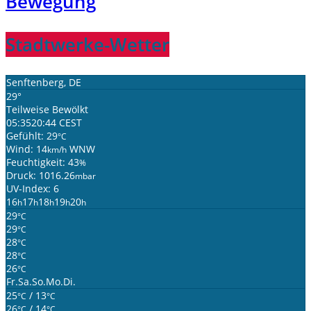
Bewegung
Stadtwerke-Wetter
Senftenberg, DE
29°
Teilweise Bewölkt
05:35
20:44 CEST
Gefühlt: 29
°C
Wind: 14
WNW
km/h
Feuchtigkeit: 43
%
Druck: 1016.26
mbar
UV-Index: 6
16
17
18
19
20
h
h
h
h
h
29
°C
29
°C
28
°C
28
°C
26
°C
Fr.
Sa.
So.
Mo.
Di.
25
/ 13
°C
°C
26
/ 14
°C
°C