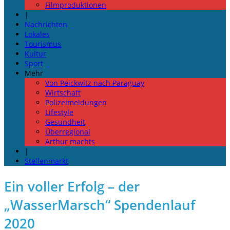
Filmproduktionen
|
Nachrichten
Lokales
Tourismus
Kultur
Sport
Mehr
Von Peickwitz nach Paraguay
Wirtschaft
Polizeimeldungen
Lifestyle
Gesundheit
Überregional
Arthur machts
|
Stellenmarkt
Ein voller Erfolg – der
„WasserMarsch“ Spendenlauf
2020