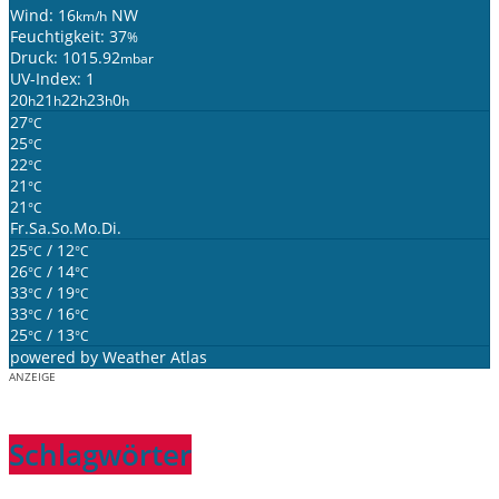
Wind: 16
NW
km/h
Feuchtigkeit: 37
%
Druck: 1015.92
mbar
UV-Index: 1
20
21
22
23
0
h
h
h
h
h
27
°C
25
°C
22
°C
21
°C
21
°C
Fr.
Sa.
So.
Mo.
Di.
25
/ 12
°C
°C
26
/ 14
°C
°C
33
/ 19
°C
°C
33
/ 16
°C
°C
25
/ 13
°C
°C
powered by
Weather Atlas
ANZEIGE
Schlagwörter