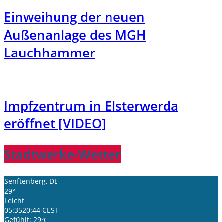
Einweihung der neuen
Außenanlage des MGH
Lauchhammer
Impfzentrum in Elsterwerda
eröffnet [VIDEO]
Stadtwerke-Wetter
Senftenberg, DE
29°
Leicht
05:35
20:44 CEST
Gefühlt: 29
°C