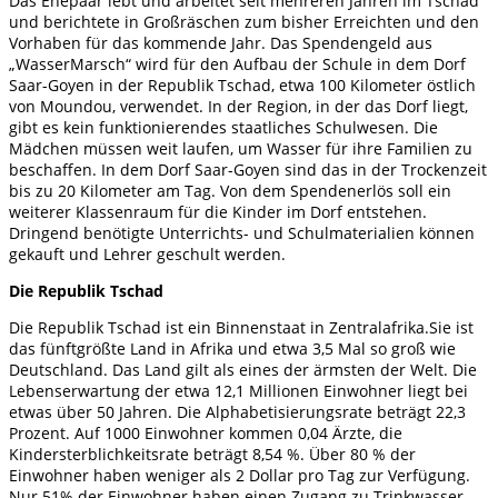
Das Ehepaar lebt und arbeitet seit mehreren Jahren im Tschad
und berichtete in Großräschen zum bisher Erreichten und den
Vorhaben für das kommende Jahr. Das Spendengeld aus
„WasserMarsch“ wird für den Aufbau der Schule in dem Dorf
Saar-Goyen in der Republik Tschad, etwa 100 Kilometer östlich
von Moundou, verwendet. In der Region, in der das Dorf liegt,
gibt es kein funktionierendes staatliches Schulwesen. Die
Mädchen müssen weit laufen, um Wasser für ihre Familien zu
beschaffen. In dem Dorf Saar-Goyen sind das in der Trockenzeit
bis zu 20 Kilometer am Tag. Von dem Spendenerlös soll ein
weiterer Klassenraum für die Kinder im Dorf entstehen.
Dringend benötigte Unterrichts- und Schulmaterialien können
gekauft und Lehrer geschult werden.
Die Republik Tschad
Die Republik Tschad ist ein Binnenstaat in Zentralafrika.Sie ist
das fünftgrößte Land in Afrika und etwa 3,5 Mal so groß wie
Deutschland. Das Land gilt als eines der ärmsten der Welt. Die
Lebenserwartung der etwa 12,1 Millionen Einwohner liegt bei
etwas über 50 Jahren. Die Alphabetisierungsrate beträgt 22,3
Prozent. Auf 1000 Einwohner kommen 0,04 Ärzte, die
Kindersterblichkeitsrate beträgt 8,54 %. Über 80 % der
Einwohner haben weniger als 2 Dollar pro Tag zur Verfügung.
Nur 51% der Einwohner haben einen Zugang zu Trinkwasser.