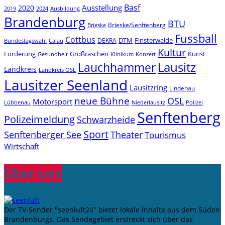
Basf
Ausstellung
2020
2019
2024
Ausbildung
Brandenburg
BTU
Brieske/Senftenberg
Brieske
Fussball
Cottbus
DTM
Finsterwalde
DEKRA
Bundestagswahl
Calau
Kultur
Förderung
Großräschen
Kunst
Konzert
Gesundheit
Klinikum
Lauchhammer
Lausitz
Landkreis
Landkreis OSL
Lausitzer Seenland
Lausitzring
Lindenau
neue Bühne
OSL
Motorsport
Niederlausitz
Lübbenau
Polizei
Senftenberg
Polizeimeldung
Schwarzheide
Sport
Senftenberger See
Theater
Tourismus
Wirtschaft
Über uns
Der TV-Sender "seenluft24" bietet lokale Inhalte aus dem Süden
Brandenburgs. Das Sendegebiet erstreckt sich über das