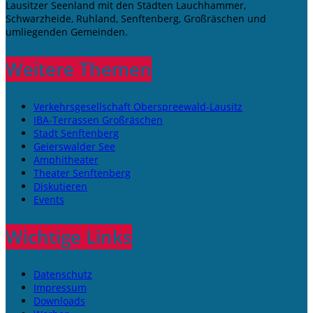
Lausitzer Seenland mit den Städten Lauchhammer,
Schwarzheide, Ruhland, Senftenberg, Großräschen und
umliegenden Gemeinden.
Weitere Themen
Verkehrsgesellschaft Oberspreewald-Lausitz
IBA-Terrassen Großräschen
Stadt Senftenberg
Geierswalder See
Amphitheater
Theater Senftenberg
Diskutieren
Events
Wichtige Links
Datenschutz
Impressum
Downloads