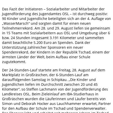
Das Fazit der Initiatoren – Sozialarbeiter und Mitarbeiter der
Jugendförderung des Jugendamtes OSL – ist durchweg positiv:
90 Kinder und Jugendliche beteiligten sich an der 4. Auflage von
„WasserMarsch“ und sorgten damit für einen neuen
Teilnehmerrekord. Am 28. und 29. August liefen sie gemeinsam
in 15 Teams mit Sozialarbeitern aus OSL und Umgebung über 6
bzw. 24 Stunden insgesamt 3.191 Kilometer und sammelten
damit beachtliche 5.200 Euro an Spenden. Dank der
Unterstützung zahlreicher Sponsoren ein neuer
Spendenrekord, der Kindern in der Republik Tschad, einem der
ärmsten Länder der Welt, beim Aufbau einer Schule
zugutekommt.
Der 24-Stunden-Lauf startete am Freitag, 28. August auf dem
Marktplatz in Großräschen, der 6-Stunden-Lauf am
darauffolgenden Samstag in Schipkau. „Die Kinder und
Jugendlichen liefen im Durchschnitt zwischen 20 und 45
Kilometer“, so Steffen Lachmann von der Jugendförderung des
Landkreises OSL. Beim Zieleinlauf am IBA-Studierhaus in
Großräschen wurden die Läuferinnen und Läufer bereits von
Simon und Deborah Hocker aus Lauchhammer erwartet, Partner
für den Aufbau der Schule im Tschad und Spendenverwalter.