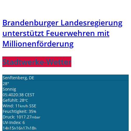
Brandenburger Landesregierung
unterstützt Feuerwehren mit
Millionenförderung
Stadtwerke-Wetter
Senftenberg, DE
28°
Sonnig
05:40
20:38 CEST
Gefühlt: 28
°C
Wind: 11
SSE
km/h
Feuchtigkeit: 35
%
Druck: 1017.27
mbar
UV-Index: 6
14
15
16
17
18
h
h
h
h
h