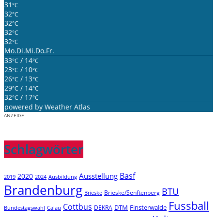
31
°C
32
°C
32
°C
32
°C
32
°C
Mo.
Di.
Mi.
Do.
Fr.
33
/ 14
°C
°C
23
/ 10
°C
°C
26
/ 13
°C
°C
29
/ 14
°C
°C
32
/ 17
°C
°C
powered by
Weather Atlas
ANZEIGE
Schlagwörter
Basf
Ausstellung
2020
2019
2024
Ausbildung
Brandenburg
BTU
Brieske/Senftenberg
Brieske
Fussball
Cottbus
DTM
Finsterwalde
DEKRA
Bundestagswahl
Calau