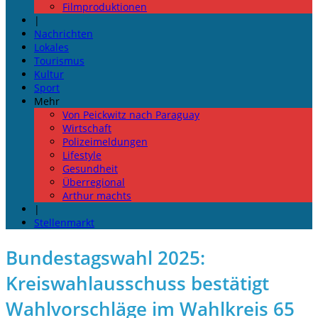
Filmproduktionen
|
Nachrichten
Lokales
Tourismus
Kultur
Sport
Mehr
Von Peickwitz nach Paraguay
Wirtschaft
Polizeimeldungen
Lifestyle
Gesundheit
Überregional
Arthur machts
|
Stellenmarkt
Bundestagswahl 2025:
Kreiswahlausschuss bestätigt
Wahlvorschläge im Wahlkreis 65