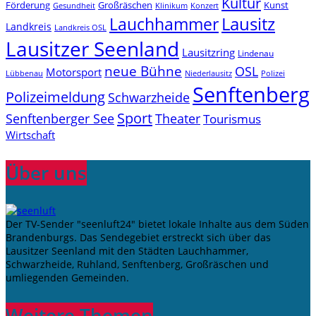
Kultur
Förderung
Großräschen
Kunst
Konzert
Gesundheit
Klinikum
Lauchhammer
Lausitz
Landkreis
Landkreis OSL
Lausitzer Seenland
Lausitzring
Lindenau
neue Bühne
OSL
Motorsport
Niederlausitz
Lübbenau
Polizei
Senftenberg
Polizeimeldung
Schwarzheide
Sport
Senftenberger See
Theater
Tourismus
Wirtschaft
Über uns
Der TV-Sender "seenluft24" bietet lokale Inhalte aus dem Süden
Brandenburgs. Das Sendegebiet erstreckt sich über das
Lausitzer Seenland mit den Städten Lauchhammer,
Schwarzheide, Ruhland, Senftenberg, Großräschen und
umliegenden Gemeinden.
Weitere Themen