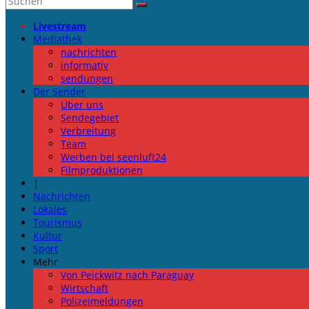
Livestream
Mediathek
nachrichten
informativ
sendungen
Der Sender
Über uns
Sendegebiet
Verbreitung
Team
Werben bei seenluft24
Filmproduktionen
|
Nachrichten
Lokales
Tourismus
Kultur
Sport
Mehr
Von Peickwitz nach Paraguay
Wirtschaft
Polizeimeldungen