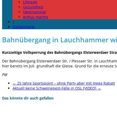
Lifestyle
Gesundheit
Überregional
Arthur machts
|
Stellenmarkt
Bahnübergang in Lauchhammer wird
Kurzzeitige Vollsperrung des Bahnübergangs Elsterwerdaer S
Der Bahnübergang Elsterwerdaer Str. / Plessaer Str. in Lauchham
hier bereits im Juli grundhaft die Gleise. Grund für die erneute
PM
←
25 Jahre Sportspoint – ohne Party aber mit mega Rabatt
Aktuell keine Schweinepest-Fälle in OSL [VIDEO]
→
Das könnte dir auch gefallen