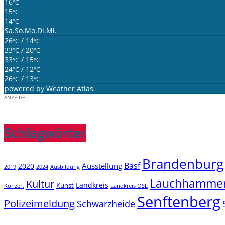
16
°C
15
°C
14
°C
Sa.
So.
Mo.
Di.
Mi.
26
/ 14
°C
°C
33
/ 20
°C
°C
33
/ 15
°C
°C
24
/ 12
°C
°C
26
/ 13
°C
°C
powered by
Weather Atlas
ANZEIGE
Schlagwörter
Brandenburg
Basf
Ausstellung
2020
2019
2024
Ausbildung
Lauchhamme
Kultur
Landkreis
Kunst
Konzert
Landkreis OSL
Senftenberg
Polizeimeldung
Schwarzheide