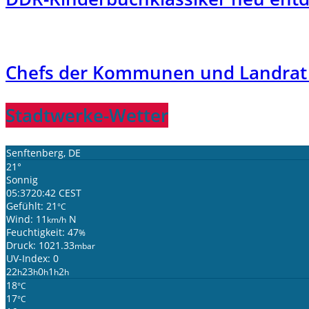
Chefs der Kommunen und Landrat 
Stadtwerke-Wetter
Senftenberg, DE
21°
Sonnig
05:37
20:42 CEST
Gefühlt: 21
°C
Wind: 11
N
km/h
Feuchtigkeit: 47
%
Druck: 1021.33
mbar
UV-Index: 0
22
23
0
1
2
h
h
h
h
h
18
°C
17
°C