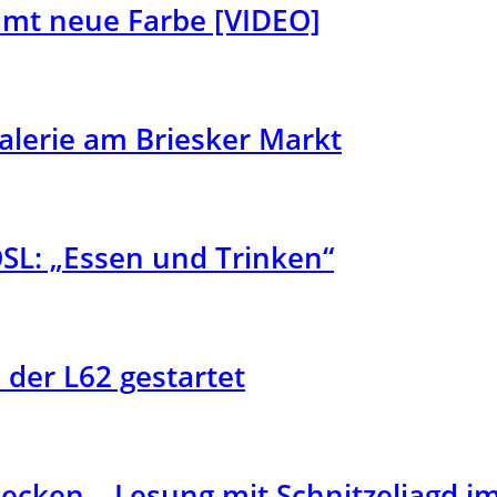
mmt neue Farbe [VIDEO]
alerie am Briesker Markt
L: „Essen und Trinken“
der L62 gestartet
cken – Lesung mit Schnitzeljagd i