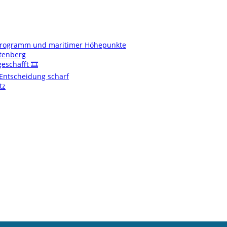
enprogramm und maritimer Höhepunkte
ftenberg
schafft 🎞️
t Entscheidung scharf
tz