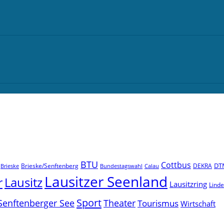
BTU
Cottbus
DT
Brieske/Senftenberg
DEKRA
Brieske
Bundestagswahl
Calau
Lausitzer Seenland
r
Lausitz
Lausitzring
Lind
Sport
Senftenberger See
Theater
Tourismus
Wirtschaft