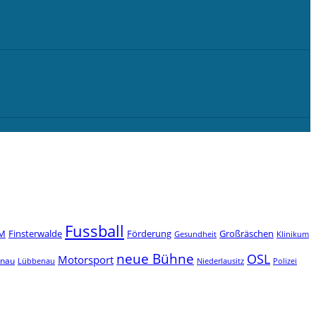
Fussball
M
Finsterwalde
Förderung
Großräschen
Gesundheit
Klinikum
neue Bühne
OSL
Motorsport
enau
Niederlausitz
Lübbenau
Polizei