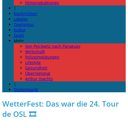
Filmproduktionen
|
Nachrichten
Lokales
Tourismus
Kultur
Sport
Mehr
Von Peickwitz nach Paraguay
Wirtschaft
Polizeimeldungen
Lifestyle
Gesundheit
Überregional
Arthur machts
|
Stellenmarkt
WetterFest: Das war die 24. Tour
de OSL 🎞️