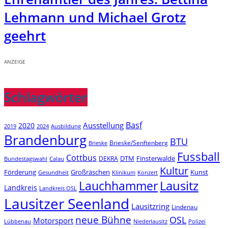
Lehmann und Michael Grotz
geehrt
ANZEIGE
Schlagwörter
Basf
Ausstellung
2020
2019
2024
Ausbildung
Brandenburg
BTU
Brieske/Senftenberg
Brieske
Fussball
Cottbus
DTM
Finsterwalde
DEKRA
Bundestagswahl
Calau
Kultur
Förderung
Großräschen
Kunst
Konzert
Gesundheit
Klinikum
Lauchhammer
Lausitz
Landkreis
Landkreis OSL
Lausitzer Seenland
Lausitzring
Lindenau
neue Bühne
OSL
Motorsport
Niederlausitz
Lübbenau
Polizei