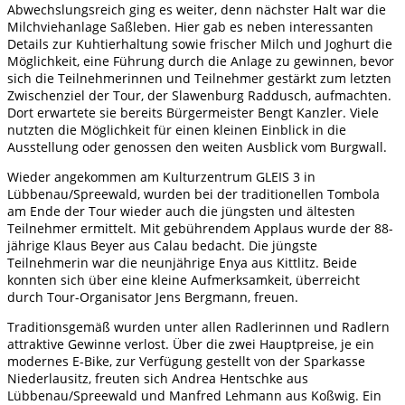
Abwechslungsreich ging es weiter, denn nächster Halt war die
Milchviehanlage Saßleben. Hier gab es neben interessanten
Details zur Kuhtierhaltung sowie frischer Milch und Joghurt die
Möglichkeit, eine Führung durch die Anlage zu gewinnen, bevor
sich die Teilnehmerinnen und Teilnehmer gestärkt zum letzten
Zwischenziel der Tour, der Slawenburg Raddusch, aufmachten.
Dort erwartete sie bereits Bürgermeister Bengt Kanzler. Viele
nutzten die Möglichkeit für einen kleinen Einblick in die
Ausstellung oder genossen den weiten Ausblick vom Burgwall.
Wieder angekommen am Kulturzentrum GLEIS 3 in
Lübbenau/Spreewald, wurden bei der traditionellen Tombola
am Ende der Tour wieder auch die jüngsten und ältesten
Teilnehmer ermittelt. Mit gebührendem Applaus wurde der 88-
jährige Klaus Beyer aus Calau bedacht. Die jüngste
Teilnehmerin war die neunjährige Enya aus Kittlitz. Beide
konnten sich über eine kleine Aufmerksamkeit, überreicht
durch Tour-Organisator Jens Bergmann, freuen.
Traditionsgemäß wurden unter allen Radlerinnen und Radlern
attraktive Gewinne verlost. Über die zwei Hauptpreise, je ein
modernes E-Bike, zur Verfügung gestellt von der Sparkasse
Niederlausitz, freuten sich Andrea Hentschke aus
Lübbenau/Spreewald und Manfred Lehmann aus Koßwig. Ein