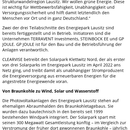
Strukturwandelregion Lausitz. Wir wollen grüne Energie. Diese
ist wichtig für Wettbewerbsfähigkeit, Unabhängigkeit und
Versorgungssicherheit und hilft damit letztendlich den
Menschen vor Ort und in ganz Deutschland.“
Zwei der drei Teilabschnitte des Energiepark Lausitz sind
bereits fertiggestellt und in Betrieb. Initiatoren sind die
Unternehmen TERRAVENT Investments, STEINBOCK EE und GP
JOULE. GP JOULE ist für den Bau und die Betriebsführung der
Anlagen verantwortlich.
CLEARVISE betreibt den Solarpark Klettwitz Nord, der als erster
von drei Solarparks im Energiepark Lausitz im April 2022 ans
Netz ging, und treibt damit als unabhängiger Stromproduzent
die Energieversorgung aus erneuerbaren Energien für die
angestrebte Energiewende voran.
Von Braunkohle zu Wind, Solar und Wasserstoff
Die Photovoltaikanlagen des Energiepark Lausitz stehen auf
ehemaligen Abraumhalden des Braunkohletagebaus. Sie
wurden dazu bautechnisch in den bereits seit 1999
bestehenden Windpark integriert. Der Solarpark spart mit
seinen 300 Megawatt Gesamtleistung künftig – im Vergleich zur
Verstromung der früher dort gewonnenen Braunkohle – jährlich