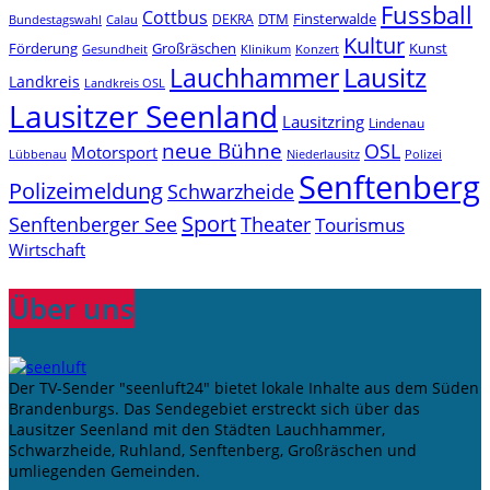
Fussball
Cottbus
DTM
Finsterwalde
DEKRA
Bundestagswahl
Calau
Kultur
Förderung
Großräschen
Kunst
Konzert
Gesundheit
Klinikum
Lauchhammer
Lausitz
Landkreis
Landkreis OSL
Lausitzer Seenland
Lausitzring
Lindenau
neue Bühne
OSL
Motorsport
Niederlausitz
Lübbenau
Polizei
Senftenberg
Polizeimeldung
Schwarzheide
Sport
Senftenberger See
Theater
Tourismus
Wirtschaft
Über uns
Der TV-Sender "seenluft24" bietet lokale Inhalte aus dem Süden
Brandenburgs. Das Sendegebiet erstreckt sich über das
Lausitzer Seenland mit den Städten Lauchhammer,
Schwarzheide, Ruhland, Senftenberg, Großräschen und
umliegenden Gemeinden.