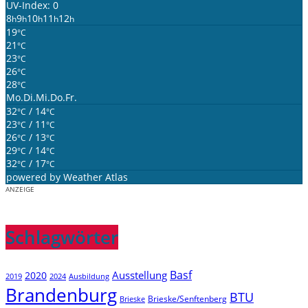
UV-Index: 0
8
9
10
11
12
h
h
h
h
h
19
°C
21
°C
23
°C
26
°C
28
°C
Mo.
Di.
Mi.
Do.
Fr.
32
/ 14
°C
°C
23
/ 11
°C
°C
26
/ 13
°C
°C
29
/ 14
°C
°C
32
/ 17
°C
°C
powered by
Weather Atlas
ANZEIGE
Schlagwörter
Basf
Ausstellung
2020
2019
2024
Ausbildung
Brandenburg
BTU
Brieske/Senftenberg
Brieske