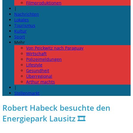
Filmproduktionen
|
Nachrichten
Lokales
Tourismus
Kultur
Sport
Mehr
Von Peickwitz nach Paraguay
Wirtschaft
Polizeimeldungen
Lifestyle
Gesundheit
Überregional
Arthur machts
|
Stellenmarkt
Robert Habeck besuchte den
Energiepark Lausitz 🎞️