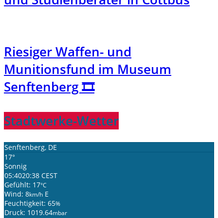
Riesiger Waffen- und
Munitionsfund im Museum
Senftenberg 🎞️
Stadtwerke-Wetter
Senftenberg, DE
17°
Sonnig
05:40
20:38 CEST
Gefühlt: 17
°C
Wind: 8
E
km/h
Feuchtigkeit: 65
%
Druck: 1019.64
mbar