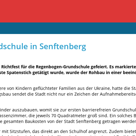
dschule in Senftenberg
ichtfest für die Regenbogen-Grundschule gefeiert. Es markierte 
te Spatenstich getätigt wurde, wurde der Rohbau in einer beeind
 von Kindern geflüchteter Familien aus der Ukraine, hatte die S
bau sendet die Stadt nicht nur ein Zeichen der Aufnahmebereitsc
 Kinder auszubauen, womit sie zur ersten barrierefreien Grundsch
senzimmer, die jeweils 70 Quadratmeter groß sind. Ein solches B
die gesamten Baukosten von der Stadt Senftenberg getragen werde
r mit Sitzstufen, das direkt an den Schulhof angrenzt. Zudem bie