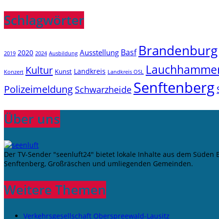
Schlagwörter
Brandenburg
Basf
Ausstellung
2020
2019
2024
Ausbildung
Lauchhamme
Kultur
Landkreis
Kunst
Konzert
Landkreis OSL
Senftenberg
Polizeimeldung
Schwarzheide
Über uns
Der TV-Sender "seenluft24" bietet lokale Inhalte aus dem Süden
Senftenberg, Großräschen und umliegenden Gemeinden.
Weitere Themen
Verkehrsgesellschaft Oberspreewald-Lausitz