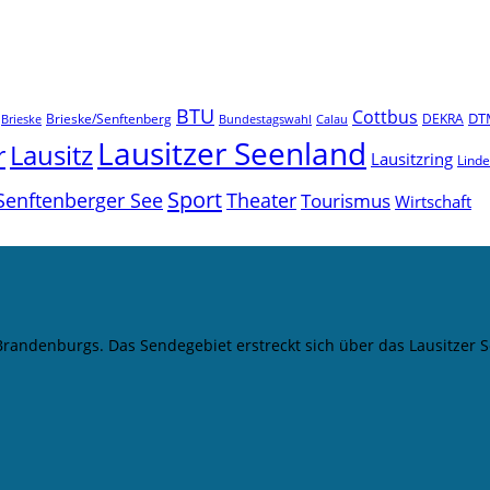
BTU
Cottbus
DT
Brieske/Senftenberg
DEKRA
Brieske
Bundestagswahl
Calau
Lausitzer Seenland
r
Lausitz
Lausitzring
Lind
Sport
Senftenberger See
Theater
Tourismus
Wirtschaft
 Brandenburgs. Das Sendegebiet erstreckt sich über das Lausitze