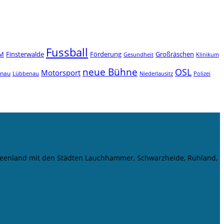
Fussball
M
Finsterwalde
Förderung
Großräschen
Gesundheit
Klinikum
neue Bühne
OSL
Motorsport
enau
Niederlausitz
Lübbenau
Polizei
r Seenland mit den Städten Lauchhammer, Schwarzheide, Ruhland,