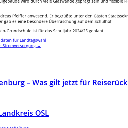
lgebäude wird durch viele Glaswände geprägt sein und flexible Fl
dreas Pfeiffer anwesend. Er begrüßte unter den Gästen Staatssekr
der gab es eine besondere Überraschung auf dem Schulhof.
n-Grundschule ist für das Schuljahr 2024/25 geplant.
idaten für Landtagswahl
üne Stromversorgung
→
enburg – Was gilt jetzt für Reiserü
 Landkreis OSL