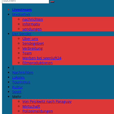
Livestream
Mediathek
nachrichten
informativ
sendungen
Der Sender
Über uns
Sendegebiet
Verbreitung
Team
Werben bei seenluft24
Filmproduktionen
|
Nachrichten
Lokales
Tourismus
Kultur
Sport
Mehr
Von Peickwitz nach Paraguay
Wirtschaft
Polizeimeldungen