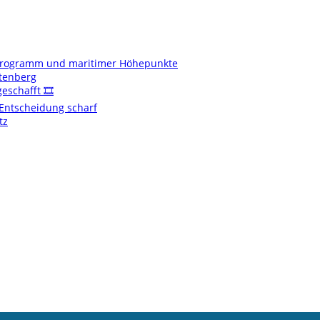
enprogramm und maritimer Höhepunkte
ftenberg
schafft 🎞️
t Entscheidung scharf
tz