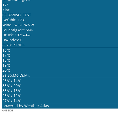
17°
Klar
05:37
20:42 CEST
Gefühlt: 17
°C
Wind: 6
WNW
km/h
Feuchtigkeit: 66
%
Druck: 1021
mbar
UV-Index: 0
6
7
8
9
10
h
h
h
h
h
16
°C
17
°C
18
°C
19
°C
20
°C
Sa.
So.
Mo.
Di.
Mi.
26
/ 14
°C
°C
33
/ 20
°C
°C
33
/ 16
°C
°C
25
/ 12
°C
°C
27
/ 14
°C
°C
powered by
Weather Atlas
ANZEIGE