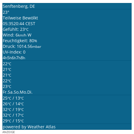
Senftenberg, DE
23°
Teilweise Bewölkt
05:35
20:44 CEST
Gefühlt: 23
°C
Wind: 6
W
km/h
Feuchtigkeit: 80
%
Druck: 1014.56
mbar
UV-Index: 0
4
5
6
7
8
h
h
h
h
h
22
°C
21
°C
21
°C
22
°C
23
°C
Fr.
Sa.
So.
Mo.
Di.
25
/ 13
°C
°C
26
/ 14
°C
°C
32
/ 19
°C
°C
32
/ 17
°C
°C
29
/ 15
°C
°C
powered by
Weather Atlas
ANZEIGE