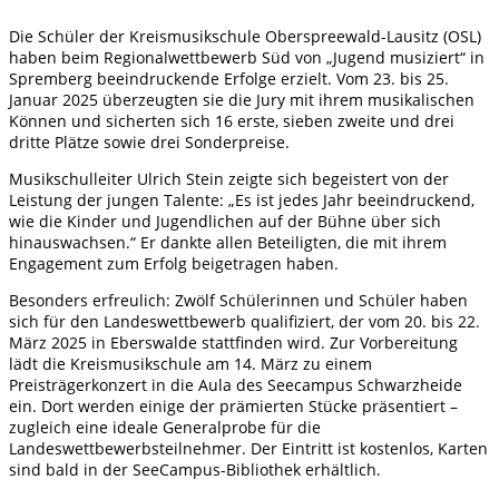
Die Schüler der Kreismusikschule Oberspreewald-Lausitz (OSL)
haben beim Regionalwettbewerb Süd von „Jugend musiziert“ in
Spremberg beeindruckende Erfolge erzielt. Vom 23. bis 25.
Januar 2025 überzeugten sie die Jury mit ihrem musikalischen
Können und sicherten sich 16 erste, sieben zweite und drei
dritte Plätze sowie drei Sonderpreise.
Musikschulleiter Ulrich Stein zeigte sich begeistert von der
Leistung der jungen Talente: „Es ist jedes Jahr beeindruckend,
wie die Kinder und Jugendlichen auf der Bühne über sich
hinauswachsen.“ Er dankte allen Beteiligten, die mit ihrem
Engagement zum Erfolg beigetragen haben.
Besonders erfreulich: Zwölf Schülerinnen und Schüler haben
sich für den Landeswettbewerb qualifiziert, der vom 20. bis 22.
März 2025 in Eberswalde stattfinden wird. Zur Vorbereitung
lädt die Kreismusikschule am 14. März zu einem
Preisträgerkonzert in die Aula des Seecampus Schwarzheide
ein. Dort werden einige der prämierten Stücke präsentiert –
zugleich eine ideale Generalprobe für die
Landeswettbewerbsteilnehmer. Der Eintritt ist kostenlos, Karten
sind bald in der SeeCampus-Bibliothek erhältlich.