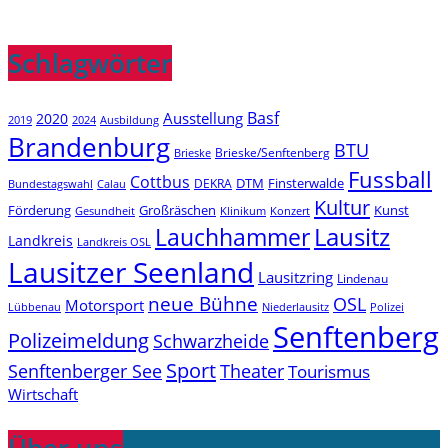
Schlagwörter
Basf
Ausstellung
2020
2019
2024
Ausbildung
Brandenburg
BTU
Brieske/Senftenberg
Brieske
Fussball
Cottbus
DTM
Finsterwalde
DEKRA
Bundestagswahl
Calau
Kultur
Förderung
Großräschen
Kunst
Konzert
Gesundheit
Klinikum
Lauchhammer
Lausitz
Landkreis
Landkreis OSL
Lausitzer Seenland
Lausitzring
Lindenau
neue Bühne
OSL
Motorsport
Niederlausitz
Lübbenau
Polizei
Senftenberg
Polizeimeldung
Schwarzheide
Sport
Senftenberger See
Theater
Tourismus
Wirtschaft