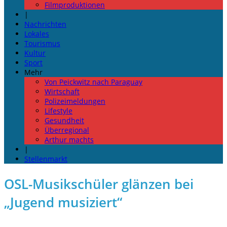
Filmproduktionen
|
Nachrichten
Lokales
Tourismus
Kultur
Sport
Mehr
Von Peickwitz nach Paraguay
Wirtschaft
Polizeimeldungen
Lifestyle
Gesundheit
Überregional
Arthur machts
|
Stellenmarkt
OSL-Musikschüler glänzen bei
„Jugend musiziert“