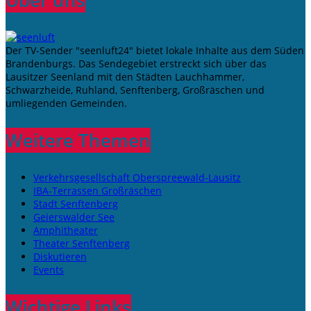
Über uns
Der TV-Sender "seenluft24" bietet lokale Inhalte aus dem Süden
Brandenburgs. Das Sendegebiet erstreckt sich über das
Lausitzer Seenland mit den Städten Lauchhammer,
Schwarzheide, Ruhland, Senftenberg, Großräschen und
umliegenden Gemeinden.
Weitere Themen
Verkehrsgesellschaft Oberspreewald-Lausitz
IBA-Terrassen Großräschen
Stadt Senftenberg
Geierswalder See
Amphitheater
Theater Senftenberg
Diskutieren
Events
Wichtige Links