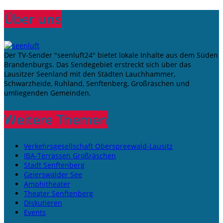
Über uns
Der TV-Sender "seenluft24" bietet lokale Inhalte aus dem Süden
Brandenburgs. Das Sendegebiet erstreckt sich über das
Lausitzer Seenland mit den Städten Lauchhammer,
Schwarzheide, Ruhland, Senftenberg, Großräschen und
umliegenden Gemeinden.
Weitere Themen
Verkehrsgesellschaft Oberspreewald-Lausitz
IBA-Terrassen Großräschen
Stadt Senftenberg
Geierswalder See
Amphitheater
Theater Senftenberg
Diskutieren
Events