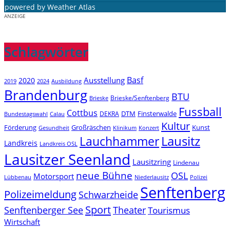
powered by
Weather Atlas
ANZEIGE
Schlagwörter
Basf
Ausstellung
2020
2019
2024
Ausbildung
Brandenburg
BTU
Brieske/Senftenberg
Brieske
Fussball
Cottbus
DTM
Finsterwalde
DEKRA
Bundestagswahl
Calau
Kultur
Förderung
Großräschen
Kunst
Konzert
Gesundheit
Klinikum
Lauchhammer
Lausitz
Landkreis
Landkreis OSL
Lausitzer Seenland
Lausitzring
Lindenau
neue Bühne
OSL
Motorsport
Niederlausitz
Lübbenau
Polizei
Senftenberg
Polizeimeldung
Schwarzheide
Sport
Senftenberger See
Theater
Tourismus
Wirtschaft