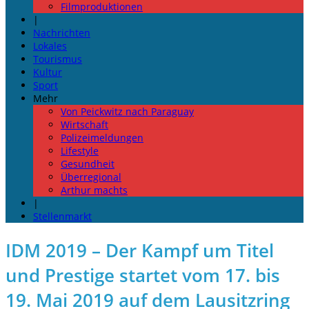
Filmproduktionen
|
Nachrichten
Lokales
Tourismus
Kultur
Sport
Mehr
Von Peickwitz nach Paraguay
Wirtschaft
Polizeimeldungen
Lifestyle
Gesundheit
Überregional
Arthur machts
|
Stellenmarkt
IDM 2019 – Der Kampf um Titel
und Prestige startet vom 17. bis
19. Mai 2019 auf dem Lausitzring