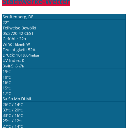
Stadtwerke-Wetter
Senftenberg, DE
22°
Teilweise Bewölkt
05:37
20:42 CEST
Gefühlt: 22
°C
Wind: 6
W
km/h
Feuchtigkeit: 52
%
Druck: 1019.64
mbar
UV-Index: 0
3
4
5
6
7
h
h
h
h
h
19
°C
18
°C
16
°C
15
°C
17
°C
Sa.
So.
Mo.
Di.
Mi.
26
/ 14
°C
°C
33
/ 20
°C
°C
33
/ 16
°C
°C
25
/ 12
°C
°C
27
/ 14
°C
°C