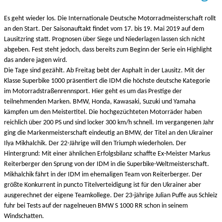
Es geht wieder los. Die Internationale Deutsche Motorradmeisterschaft rollt
an den Start. Der Saisonauftakt findet vom 17. bis 19. Mai 2019 auf dem
Lausitzring statt. Prognosen über Siege und Niederlagen lassen sich nicht
abgeben. Fest steht jedoch, dass bereits zum Beginn der Serie ein Highlight
das andere jagen wird.
Die Tage sind gezählt. Ab Freitag bebt der Asphalt in der Lausitz. Mit der
Klasse Superbike 1000 präsentiert die IDM die höchste deutsche Kategorie
im Motorradstraßenrennsport. Hier geht es um das Prestige der
teilnehmenden Marken. BMW, Honda, Kawasaki, Suzuki und Yamaha
kämpfen um den Meistertitel. Die hochgezüchteten Motorräder haben
reichlich über 200 PS und sind locker 300 km/h schnell. Im vergangenen Jahr
ging die Markenmeisterschaft eindeutig an BMW, der Titel an den Ukrainer
Ilya Mikhalchik. Der 22-Jährige will den Triumph wiederholen. Der
Hintergrund: Mit einer ähnlichen Erfolgsbilanz schaffte Ex-Meister Markus
Reiterberger den Sprung von der IDM in die Superbike-Weltmeisterschaft.
Mikhalchik fährt in der IDM im ehemaligen Team von Reiterberger. Der
größte Konkurrent in puncto Titelverteidigung ist für den Ukrainer aber
ausgerechnet der eigene Teamkollege. Der 23-jährige Julian Puffe aus Schleiz
fuhr bei Tests auf der nagelneuen BMW S 1000 RR schon in seinem
Windschatten.