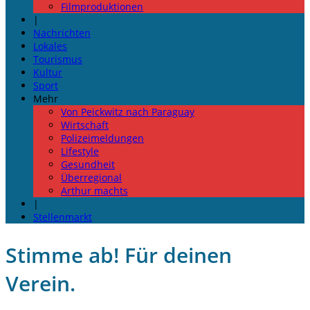
Filmproduktionen
|
Nachrichten
Lokales
Tourismus
Kultur
Sport
Mehr
Von Peickwitz nach Paraguay
Wirtschaft
Polizeimeldungen
Lifestyle
Gesundheit
Überregional
Arthur machts
|
Stellenmarkt
Stimme ab! Für deinen
Verein.