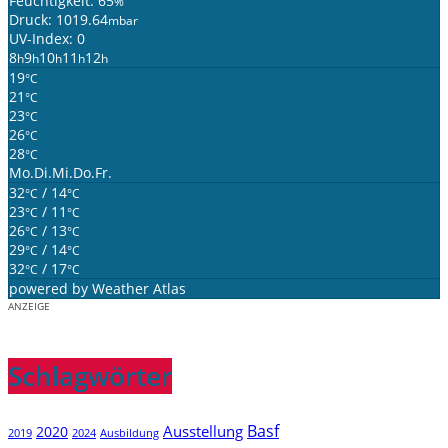
Feuchtigkeit: 65
%
Druck: 1019.64
mbar
UV-Index: 0
8
9
10
11
12
h
h
h
h
h
19
°C
21
°C
23
°C
26
°C
28
°C
Mo.
Di.
Mi.
Do.
Fr.
32
/ 14
°C
°C
23
/ 11
°C
°C
26
/ 13
°C
°C
29
/ 14
°C
°C
32
/ 17
°C
°C
powered by
Weather Atlas
ANZEIGE
Schlagwörter
Basf
Ausstellung
2020
2019
2024
Ausbildung