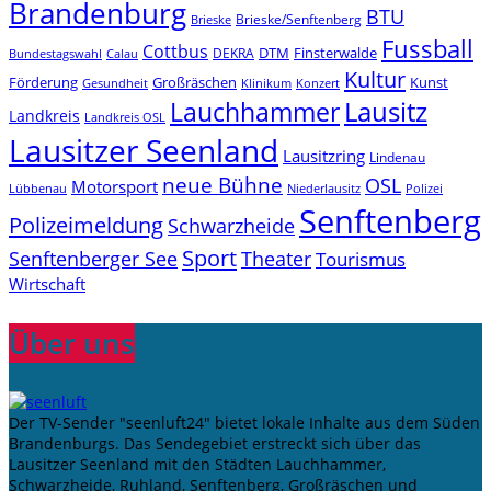
Brandenburg
BTU
Brieske/Senftenberg
Brieske
Fussball
Cottbus
DTM
Finsterwalde
DEKRA
Bundestagswahl
Calau
Kultur
Förderung
Großräschen
Kunst
Konzert
Gesundheit
Klinikum
Lauchhammer
Lausitz
Landkreis
Landkreis OSL
Lausitzer Seenland
Lausitzring
Lindenau
neue Bühne
OSL
Motorsport
Niederlausitz
Lübbenau
Polizei
Senftenberg
Polizeimeldung
Schwarzheide
Sport
Senftenberger See
Theater
Tourismus
Wirtschaft
Über uns
Der TV-Sender "seenluft24" bietet lokale Inhalte aus dem Süden
Brandenburgs. Das Sendegebiet erstreckt sich über das
Lausitzer Seenland mit den Städten Lauchhammer,
Schwarzheide, Ruhland, Senftenberg, Großräschen und