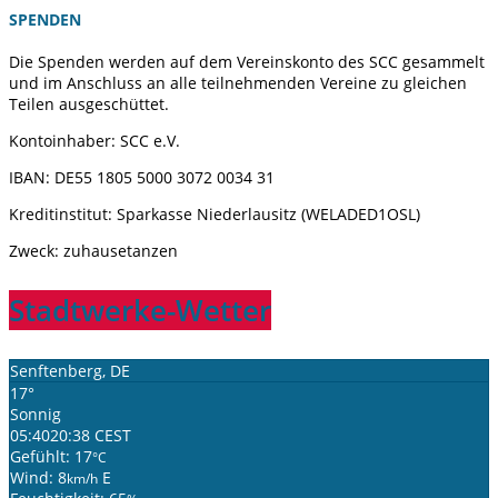
SPENDEN
Die Spenden werden auf dem Vereinskonto des SCC gesammelt
und im Anschluss an alle teilnehmenden Vereine zu gleichen
Teilen ausgeschüttet.
Kontoinhaber: SCC e.V.
IBAN: DE55 1805 5000 3072 0034 31
Kreditinstitut: Sparkasse Niederlausitz (WELADED1OSL)
Zweck: zuhausetanzen
Stadtwerke-Wetter
Senftenberg, DE
17°
Sonnig
05:40
20:38 CEST
Gefühlt: 17
°C
Wind: 8
E
km/h