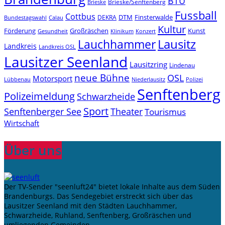
BTU
Brieske/Senftenberg
Brieske
Fussball
Cottbus
DTM
Finsterwalde
DEKRA
Bundestagswahl
Calau
Kultur
Förderung
Großräschen
Kunst
Konzert
Gesundheit
Klinikum
Lauchhammer
Lausitz
Landkreis
Landkreis OSL
Lausitzer Seenland
Lausitzring
Lindenau
neue Bühne
OSL
Motorsport
Niederlausitz
Lübbenau
Polizei
Senftenberg
Polizeimeldung
Schwarzheide
Sport
Senftenberger See
Theater
Tourismus
Wirtschaft
Über uns
Der TV-Sender "seenluft24" bietet lokale Inhalte aus dem Süden
Brandenburgs. Das Sendegebiet erstreckt sich über das
Lausitzer Seenland mit den Städten Lauchhammer,
Schwarzheide, Ruhland, Senftenberg, Großräschen und
umliegenden Gemeinden.