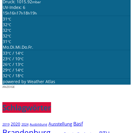
Druck: 1015.92
mbar
UV-Index: 6
15
16
17
18
19
h
h
h
h
h
31
°C
32
°C
32
°C
32
°C
31
°C
Mo.
Di.
Mi.
Do.
Fr.
33
/ 14
°C
°C
23
/ 10
°C
°C
26
/ 13
°C
°C
29
/ 14
°C
°C
32
/ 18
°C
°C
powered by
Weather Atlas
ANZEIGE
Schlagwörter
Basf
Ausstellung
2020
2019
2024
Ausbildung
Brandenburg