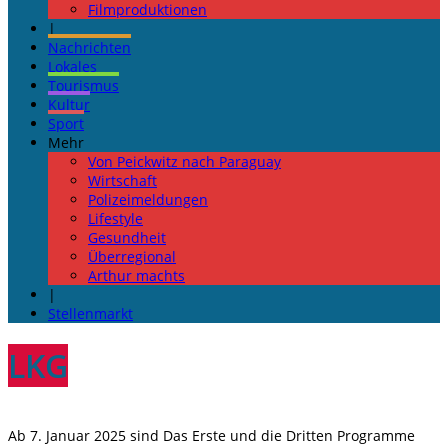
Filmproduktionen
|
Nachrichten
Lokales
Tourismus
Kultur
Sport
Mehr
Von Peickwitz nach Paraguay
Wirtschaft
Polizeimeldungen
Lifestyle
Gesundheit
Überregional
Arthur machts
|
Stellenmarkt
LKG
Ab 7. Januar 2025 sind Das Erste und die Dritten Programme