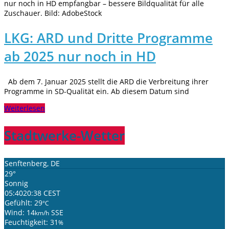
nur noch in HD empfangbar – bessere Bildqualität für alle
Zuschauer. Bild: AdobeStock
LKG: ARD und Dritte Programme
ab 2025 nur noch in HD
Ab dem 7. Januar 2025 stellt die ARD die Verbreitung ihrer
Programme in SD-Qualität ein. Ab diesem Datum sind
Weiterlesen
Stadtwerke-Wetter
Senftenberg, DE
29°
Sonnig
05:40
20:38 CEST
Gefühlt: 29
°C
Wind: 14
SSE
km/h
Feuchtigkeit: 31
%