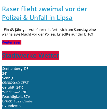
Raser flieht zweimal vor der
Polizei & Unfall in Lipsa
Ein 63-jähriger Autofahrer lieferte sich am Samstag eine
waghalsige Flucht vor der Polizei. Er sollte auf der B 169
Weiterlesen
Stadtwerke-Wetter
Senftenberg, DE
24°
Sonnig
05:38
20:40 CEST
Gefühlt: 24
°C
Wind: 8
NE
km/h
Feuchtigkeit: 37
%
Druck: 1022.69
mbar
UV-Index: 5