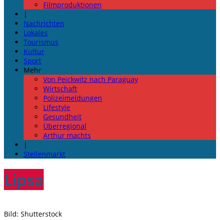
Filmproduktionen
|
Nachrichten
Lokales
Tourismus
Kultur
Sport
Mehr
Von Peickwitz nach Paraguay
Wirtschaft
Polizeimeldungen
Lifestyle
Gesundheit
Überregional
Arthur machts
|
Stellenmarkt
Lipsa
Bild: Shutterstock