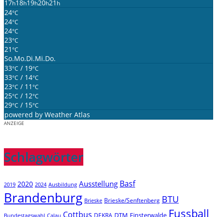
17
18
19
20
21
h
h
h
h
h
24
°C
24
°C
24
°C
23
°C
21
°C
So.
Mo.
Di.
Mi.
Do.
33
/ 19
°C
°C
33
/ 14
°C
°C
23
/ 11
°C
°C
25
/ 12
°C
°C
29
/ 15
°C
°C
powered by
Weather Atlas
ANZEIGE
Schlagwörter
Basf
Ausstellung
2020
2019
2024
Ausbildung
Brandenburg
BTU
Brieske/Senftenberg
Brieske
Fussball
Cottbus
DTM
Finsterwalde
DEKRA
Bundestagswahl
Calau