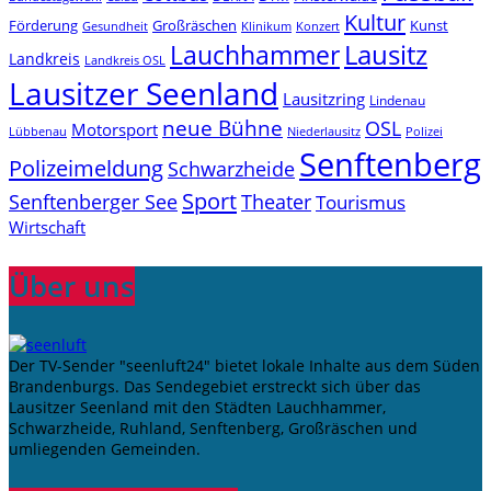
Kultur
Förderung
Großräschen
Kunst
Konzert
Gesundheit
Klinikum
Lauchhammer
Lausitz
Landkreis
Landkreis OSL
Lausitzer Seenland
Lausitzring
Lindenau
neue Bühne
OSL
Motorsport
Niederlausitz
Lübbenau
Polizei
Senftenberg
Polizeimeldung
Schwarzheide
Sport
Senftenberger See
Theater
Tourismus
Wirtschaft
Über uns
Der TV-Sender "seenluft24" bietet lokale Inhalte aus dem Süden
Brandenburgs. Das Sendegebiet erstreckt sich über das
Lausitzer Seenland mit den Städten Lauchhammer,
Schwarzheide, Ruhland, Senftenberg, Großräschen und
umliegenden Gemeinden.