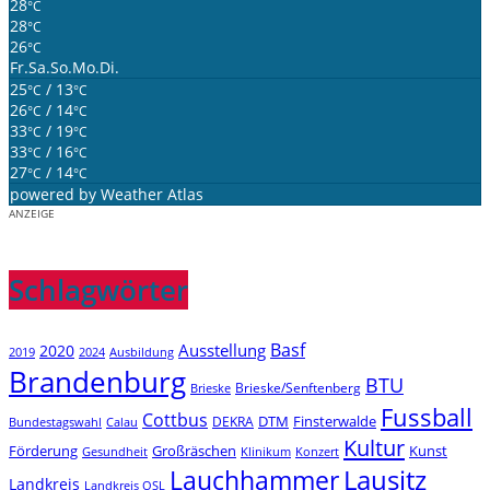
28
°C
28
°C
26
°C
Fr.
Sa.
So.
Mo.
Di.
25
/ 13
°C
°C
26
/ 14
°C
°C
33
/ 19
°C
°C
33
/ 16
°C
°C
27
/ 14
°C
°C
powered by
Weather Atlas
ANZEIGE
Schlagwörter
Basf
Ausstellung
2020
2019
2024
Ausbildung
Brandenburg
BTU
Brieske/Senftenberg
Brieske
Fussball
Cottbus
DTM
Finsterwalde
DEKRA
Bundestagswahl
Calau
Kultur
Förderung
Großräschen
Kunst
Konzert
Gesundheit
Klinikum
Lauchhammer
Lausitz
Landkreis
Landkreis OSL