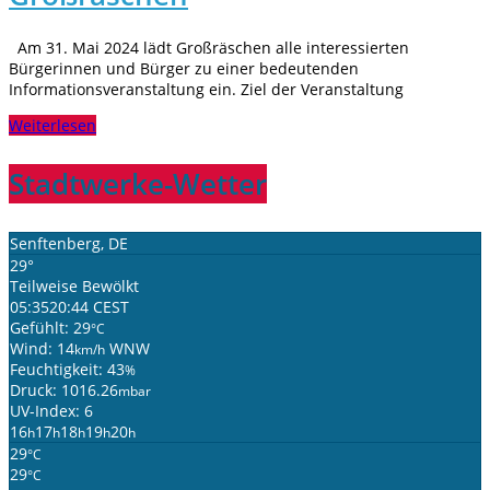
Am 31. Mai 2024 lädt Großräschen alle interessierten
Bürgerinnen und Bürger zu einer bedeutenden
Informationsveranstaltung ein. Ziel der Veranstaltung
Weiterlesen
Stadtwerke-Wetter
Senftenberg, DE
29°
Teilweise Bewölkt
05:35
20:44 CEST
Gefühlt: 29
°C
Wind: 14
WNW
km/h
Feuchtigkeit: 43
%
Druck: 1016.26
mbar
UV-Index: 6
16
17
18
19
20
h
h
h
h
h
29
°C
29
°C