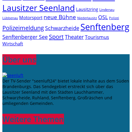
Lausitzer Seenland
Lausitzring
Lindenau
neue Bühne
OSL
Motorsport
Niederlausitz
Lübbenau
Polizei
Senftenberg
Polizeimeldung
Schwarzheide
Sport
Senftenberger See
Theater
Tourismus
Wirtschaft
Über uns
Der TV-Sender "seenluft24" bietet lokale Inhalte aus dem Süden
Brandenburgs. Das Sendegebiet erstreckt sich über das
Lausitzer Seenland mit den Städten Lauchhammer,
Schwarzheide, Ruhland, Senftenberg, Großräschen und
umliegenden Gemeinden.
Weitere Themen