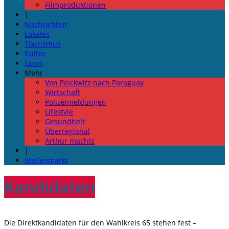
Filmproduktionen
|
Nachrichten
Lokales
Tourismus
Kultur
Sport
Mehr
Von Peickwitz nach Paraguay
Wirtschaft
Polizeimeldungen
Lifestyle
Gesundheit
Überregional
Arthur machts
|
Stellenmarkt
Kandidaten
Die Direktkandidaten für den Wahlkreis 65 stehen fest –