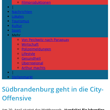
Filmproduktionen
|
Nachrichten
Lokales
Tourismus
Kultur
Sport
Mehr
Von Peickwitz nach Paraguay
Wirtschaft
Polizeimeldungen
Lifestyle
Gesundheit
Überregional
Arthur machts
|
Stellenmarkt
Südbrandenburg geht in die City-
Offensive
Am 20. April startet der Wettbewerb
„Handel(n) für lebendige