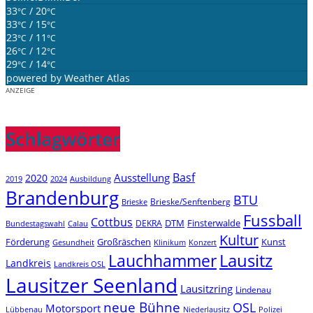
33
/ 20
°C
°C
33
/ 15
°C
°C
23
/ 11
°C
°C
26
/ 12
°C
°C
29
/ 14
°C
°C
powered by
Weather Atlas
ANZEIGE
Schlagwörter
Basf
Ausstellung
2020
2019
2024
Ausbildung
Brandenburg
BTU
Brieske/Senftenberg
Brieske
Fussball
Cottbus
DTM
Finsterwalde
DEKRA
Bundestagswahl
Calau
Kultur
Förderung
Großräschen
Kunst
Konzert
Gesundheit
Klinikum
Lauchhammer
Lausitz
Landkreis
Landkreis OSL
Lausitzer Seenland
Lausitzring
Lindenau
neue Bühne
OSL
Motorsport
Niederlausitz
Lübbenau
Polizei