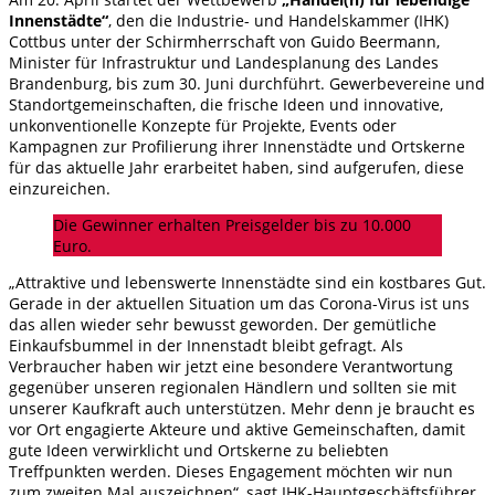
Innenstädte“
, den die Industrie- und Handelskammer (IHK)
Cottbus unter der Schirmherrschaft von Guido Beermann,
Minister für Infrastruktur und Landesplanung des Landes
Brandenburg, bis zum 30. Juni durchführt. Gewerbevereine und
Standortgemeinschaften, die frische Ideen und innovative,
unkonventionelle Konzepte für Projekte, Events oder
Kampagnen zur Profilierung ihrer Innenstädte und Ortskerne
für das aktuelle Jahr erarbeitet haben, sind aufgerufen, diese
einzureichen.
Die Gewinner erhalten Preisgelder bis zu 10.000
Euro.
„Attraktive und lebenswerte Innenstädte sind ein kostbares Gut.
Gerade in der aktuellen Situation um das Corona-Virus ist uns
das allen wieder sehr bewusst geworden. Der gemütliche
Einkaufsbummel in der Innenstadt bleibt gefragt. Als
Verbraucher haben wir jetzt eine besondere Verantwortung
gegenüber unseren regionalen Händlern und sollten sie mit
unserer Kaufkraft auch unterstützen. Mehr denn je braucht es
vor Ort engagierte Akteure und aktive Gemeinschaften, damit
gute Ideen verwirklicht und Ortskerne zu beliebten
Treffpunkten werden. Dieses Engagement möchten wir nun
zum zweiten Mal auszeichnen“, sagt IHK-Hauptgeschäftsführer