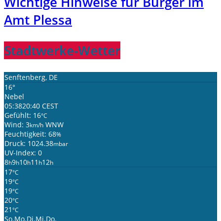
Wichtige Hinweise für Bürger im
Amt Plessa
Stadtwerke-Wetter
Senftenberg, DE
16°
Nebel
05:38
20:40 CEST
Gefühlt: 16
°C
Wind: 3
WNW
km/h
Feuchtigkeit: 68
%
Druck: 1024.38
mbar
UV-Index: 0
8
9
10
11
12
h
h
h
h
h
17
°C
19
°C
19
°C
20
°C
21
°C
So.
Mo.
Di.
Mi.
Do.