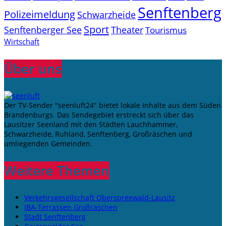
Senftenberg
Polizeimeldung
Schwarzheide
Sport
Senftenberger See
Theater
Tourismus
Wirtschaft
Über uns
Der TV-Sender "seenluft24" bietet lokale Inhalte aus dem Süden
Brandenburgs. Das Sendegebiet erstreckt sich über das
Lausitzer Seenland mit den Städten Lauchhammer,
Schwarzheide, Ruhland, Senftenberg, Großräschen und
umliegenden Gemeinden.
Weitere Themen
Verkehrsgesellschaft Oberspreewald-Lausitz
IBA-Terrassen Großräschen
Stadt Senftenberg