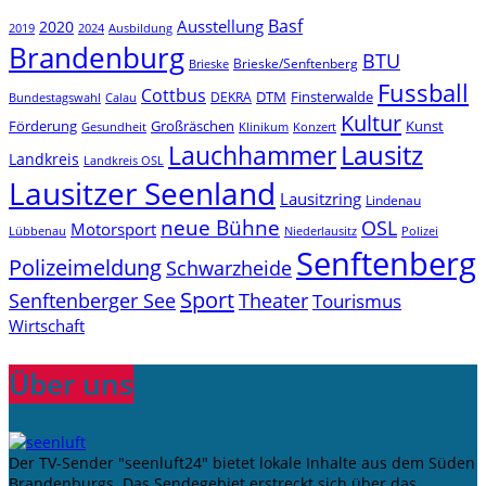
Basf
Ausstellung
2020
2019
2024
Ausbildung
Brandenburg
BTU
Brieske/Senftenberg
Brieske
Fussball
Cottbus
DTM
Finsterwalde
DEKRA
Bundestagswahl
Calau
Kultur
Förderung
Großräschen
Kunst
Konzert
Gesundheit
Klinikum
Lauchhammer
Lausitz
Landkreis
Landkreis OSL
Lausitzer Seenland
Lausitzring
Lindenau
neue Bühne
OSL
Motorsport
Niederlausitz
Lübbenau
Polizei
Senftenberg
Polizeimeldung
Schwarzheide
Sport
Senftenberger See
Theater
Tourismus
Wirtschaft
Über uns
Der TV-Sender "seenluft24" bietet lokale Inhalte aus dem Süden
Brandenburgs. Das Sendegebiet erstreckt sich über das