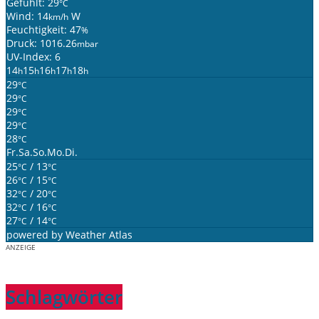
Gefühlt: 29
°C
Wind: 14
W
km/h
Feuchtigkeit: 47
%
Druck: 1016.26
mbar
UV-Index: 6
14
15
16
17
18
h
h
h
h
h
29
°C
29
°C
29
°C
29
°C
28
°C
Fr.
Sa.
So.
Mo.
Di.
25
/ 13
°C
°C
26
/ 15
°C
°C
32
/ 20
°C
°C
32
/ 16
°C
°C
27
/ 14
°C
°C
powered by
Weather Atlas
ANZEIGE
Schlagwörter