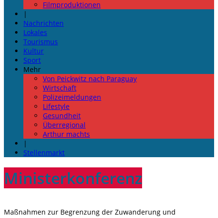
Filmproduktionen
|
Nachrichten
Lokales
Tourismus
Kultur
Sport
Mehr
Von Peickwitz nach Paraguay
Wirtschaft
Polizeimeldungen
Lifestyle
Gesundheit
Überregional
Arthur machts
|
Stellenmarkt
Ministerkonferenz
Maßnahmen zur Begrenzung der Zuwanderung und