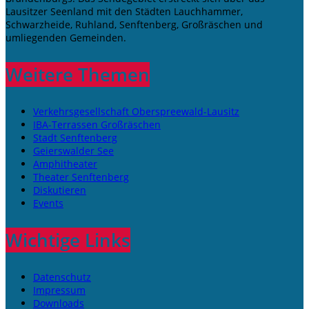
Lausitzer Seenland mit den Städten Lauchhammer,
Schwarzheide, Ruhland, Senftenberg, Großräschen und
umliegenden Gemeinden.
Weitere Themen
Verkehrsgesellschaft Oberspreewald-Lausitz
IBA-Terrassen Großräschen
Stadt Senftenberg
Geierswalder See
Amphitheater
Theater Senftenberg
Diskutieren
Events
Wichtige Links
Datenschutz
Impressum
Downloads