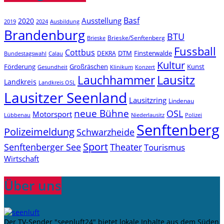
Basf
Ausstellung
2020
2019
2024
Ausbildung
Brandenburg
BTU
Brieske/Senftenberg
Brieske
Fussball
Cottbus
DTM
Finsterwalde
DEKRA
Bundestagswahl
Calau
Kultur
Förderung
Großräschen
Kunst
Konzert
Gesundheit
Klinikum
Lauchhammer
Lausitz
Landkreis
Landkreis OSL
Lausitzer Seenland
Lausitzring
Lindenau
neue Bühne
OSL
Motorsport
Niederlausitz
Lübbenau
Polizei
Senftenberg
Polizeimeldung
Schwarzheide
Sport
Senftenberger See
Theater
Tourismus
Wirtschaft
Über uns
Der TV-Sender "seenluft24" bietet lokale Inhalte aus dem Süden