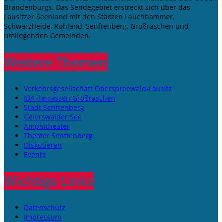
Brandenburgs. Das Sendegebiet erstreckt sich über das
Lausitzer Seenland mit den Städten Lauchhammer,
Schwarzheide, Ruhland, Senftenberg, Großräschen und
umliegenden Gemeinden.
Weitere Themen
Verkehrsgesellschaft Oberspreewald-Lausitz
IBA-Terrassen Großräschen
Stadt Senftenberg
Geierswalder See
Amphitheater
Theater Senftenberg
Diskutieren
Events
Wichtige Links
Datenschutz
Impressum