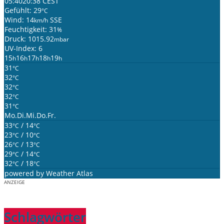
05:40
20:38 CEST
Gefühlt: 29
°C
Wind: 14
SSE
km/h
Feuchtigkeit: 31
%
Druck: 1015.92
mbar
UV-Index: 6
15
16
17
18
19
h
h
h
h
h
31
°C
32
°C
32
°C
32
°C
31
°C
Mo.
Di.
Mi.
Do.
Fr.
33
/ 14
°C
°C
23
/ 10
°C
°C
26
/ 13
°C
°C
29
/ 14
°C
°C
32
/ 18
°C
°C
powered by
Weather Atlas
ANZEIGE
Schlagwörter