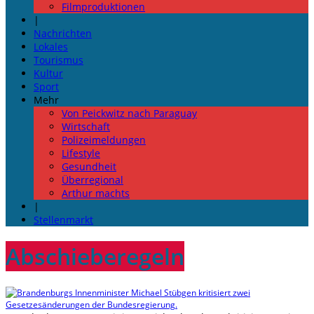
Filmproduktionen
|
Nachrichten
Lokales
Tourismus
Kultur
Sport
Mehr
Von Peickwitz nach Paraguay
Wirtschaft
Polizeimeldungen
Lifestyle
Gesundheit
Überregional
Arthur machts
|
Stellenmarkt
Abschieberegeln