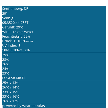
Senftenberg, DE
29°
Sonnig
05:35
20:44 CEST
Gefühlt: 29
°C
Wind: 18
WNW
km/h
Feuchtigkeit: 38
%
Druck: 1016.26
mbar
UV-Index: 3
18
19
20
21
22
h
h
h
h
h
29
°C
28
°C
26
°C
24
°C
23
°C
Fr.
Sa.
So.
Mo.
Di.
25
/ 13
°C
°C
26
/ 14
°C
°C
33
/ 19
°C
°C
33
/ 16
°C
°C
26
/ 13
°C
°C
powered by
Weather Atlas