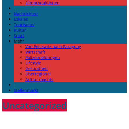
Filmproduktionen
|
Nachrichten
Lokales
Tourismus
Kultur
Sport
Mehr
Von Peickwitz nach Paraguay
Wirtschaft
Polizeimeldungen
Lifestyle
Gesundheit
Überregional
Arthur machts
|
Stellenmarkt
Uncategorized