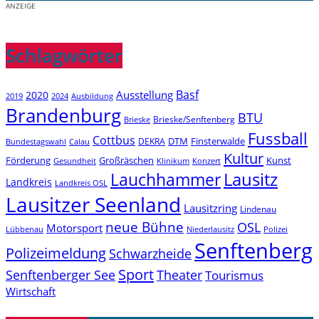
ANZEIGE
Schlagwörter
Basf
Ausstellung
2020
2019
2024
Ausbildung
Brandenburg
BTU
Brieske/Senftenberg
Brieske
Fussball
Cottbus
DTM
Finsterwalde
DEKRA
Bundestagswahl
Calau
Kultur
Förderung
Großräschen
Kunst
Konzert
Gesundheit
Klinikum
Lauchhammer
Lausitz
Landkreis
Landkreis OSL
Lausitzer Seenland
Lausitzring
Lindenau
neue Bühne
OSL
Motorsport
Niederlausitz
Lübbenau
Polizei
Senftenberg
Polizeimeldung
Schwarzheide
Sport
Senftenberger See
Theater
Tourismus
Wirtschaft