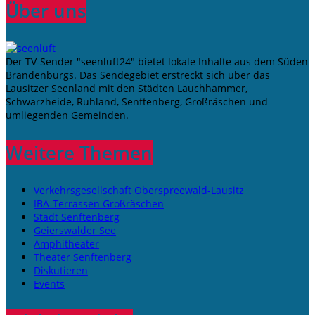
Über uns
Der TV-Sender "seenluft24" bietet lokale Inhalte aus dem Süden
Brandenburgs. Das Sendegebiet erstreckt sich über das
Lausitzer Seenland mit den Städten Lauchhammer,
Schwarzheide, Ruhland, Senftenberg, Großräschen und
umliegenden Gemeinden.
Weitere Themen
Verkehrsgesellschaft Oberspreewald-Lausitz
IBA-Terrassen Großräschen
Stadt Senftenberg
Geierswalder See
Amphitheater
Theater Senftenberg
Diskutieren
Events