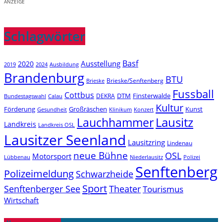
ANZEIGE
Schlagwörter
Basf
Ausstellung
2020
2019
2024
Ausbildung
Brandenburg
BTU
Brieske/Senftenberg
Brieske
Fussball
Cottbus
DTM
Finsterwalde
DEKRA
Bundestagswahl
Calau
Kultur
Förderung
Großräschen
Kunst
Konzert
Gesundheit
Klinikum
Lauchhammer
Lausitz
Landkreis
Landkreis OSL
Lausitzer Seenland
Lausitzring
Lindenau
neue Bühne
OSL
Motorsport
Niederlausitz
Lübbenau
Polizei
Senftenberg
Polizeimeldung
Schwarzheide
Sport
Senftenberger See
Theater
Tourismus
Wirtschaft