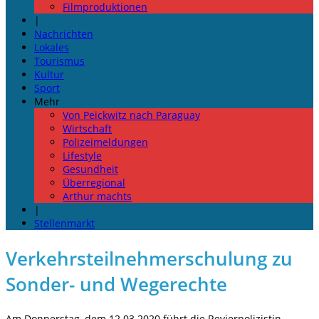
Filmproduktionen
|
Nachrichten
Lokales
Tourismus
Kultur
Sport
Mehr
Von Peickwitz nach Paraguay
Wirtschaft
Polizeimeldungen
Lifestyle
Gesundheit
Überregional
Arthur machts
|
Stellenmarkt
Verkehrsteilnehmerschulung zu
Sonder- und Wegerechte
Am Donnerstag, dem 12.03.2020 führt die Revierpolizistin