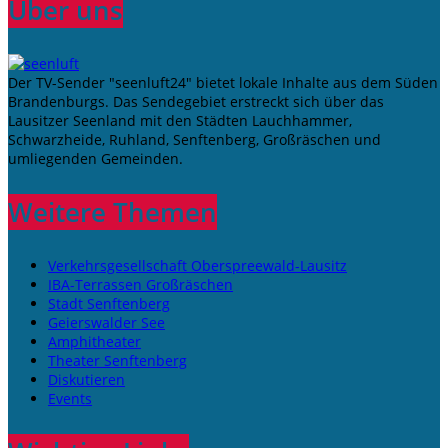
Über uns
Der TV-Sender "seenluft24" bietet lokale Inhalte aus dem Süden
Brandenburgs. Das Sendegebiet erstreckt sich über das
Lausitzer Seenland mit den Städten Lauchhammer,
Schwarzheide, Ruhland, Senftenberg, Großräschen und
umliegenden Gemeinden.
Weitere Themen
Verkehrsgesellschaft Oberspreewald-Lausitz
IBA-Terrassen Großräschen
Stadt Senftenberg
Geierswalder See
Amphitheater
Theater Senftenberg
Diskutieren
Events