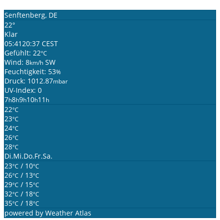
Senftenberg, DE
22°
Klar
05:41
20:37 CEST
Gefühlt: 22
°C
Wind: 8
SW
km/h
Feuchtigkeit: 53
%
Druck: 1012.87
mbar
UV-Index: 0
7
8
9
10
11
h
h
h
h
h
22
°C
23
°C
24
°C
26
°C
28
°C
Di.
Mi.
Do.
Fr.
Sa.
23
/ 10
°C
°C
26
/ 13
°C
°C
29
/ 15
°C
°C
32
/ 18
°C
°C
35
/ 18
°C
°C
powered by
Weather Atlas