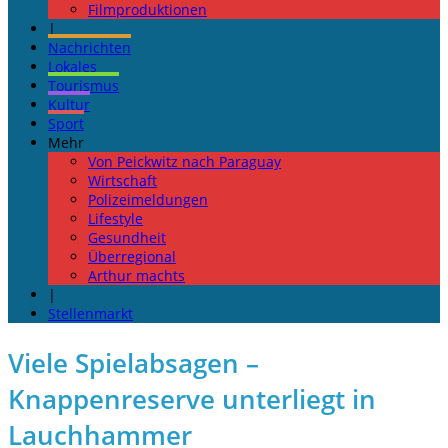
Filmproduktionen
|
Nachrichten
Lokales
Tourismus
Kultur
Sport
Mehr
Von Peickwitz nach Paraguay
Wirtschaft
Polizeimeldungen
Lifestyle
Gesundheit
Überregional
Arthur machts
|
Stellenmarkt
Viele Spielabsagen –
Knappenreserve unterliegt in
Lauchhammer