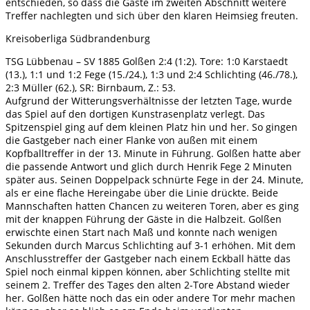
entschieden, so dass die Gäste im zweiten Abschnitt weitere
Treffer nachlegten und sich über den klaren Heimsieg freuten.
Kreisoberliga Südbrandenburg
TSG Lübbenau – SV 1885 Golßen 2:4 (1:2). Tore: 1:0 Karstaedt
(13.), 1:1 und 1:2 Fege (15./24.), 1:3 und 2:4 Schlichting (46./78.),
2:3 Müller (62.), SR: Birnbaum, Z.: 53.
Aufgrund der Witterungsverhältnisse der letzten Tage, wurde
das Spiel auf den dortigen Kunstrasenplatz verlegt. Das
Spitzenspiel ging auf dem kleinen Platz hin und her. So gingen
die Gastgeber nach einer Flanke von außen mit einem
Kopfballtreffer in der 13. Minute in Führung. Golßen hatte aber
die passende Antwort und glich durch Henrik Fege 2 Minuten
später aus. Seinen Doppelpack schnürte Fege in der 24. Minute,
als er eine flache Hereingabe über die Linie drückte. Beide
Mannschaften hatten Chancen zu weiteren Toren, aber es ging
mit der knappen Führung der Gäste in die Halbzeit. Golßen
erwischte einen Start nach Maß und konnte nach wenigen
Sekunden durch Marcus Schlichting auf 3-1 erhöhen. Mit dem
Anschlusstreffer der Gastgeber nach einem Eckball hätte das
Spiel noch einmal kippen können, aber Schlichting stellte mit
seinem 2. Treffer des Tages den alten 2-Tore Abstand wieder
her. Golßen hätte noch das ein oder andere Tor mehr machen