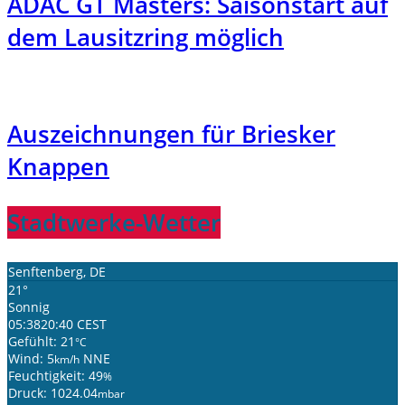
ADAC GT Masters: Saisonstart auf
dem Lausitzring möglich
Auszeichnungen für Briesker
Knappen
Stadtwerke-Wetter
Senftenberg, DE
21°
Sonnig
05:38
20:40 CEST
Gefühlt: 21
°C
Wind: 5
NNE
km/h
Feuchtigkeit: 49
%
Druck: 1024.04
mbar