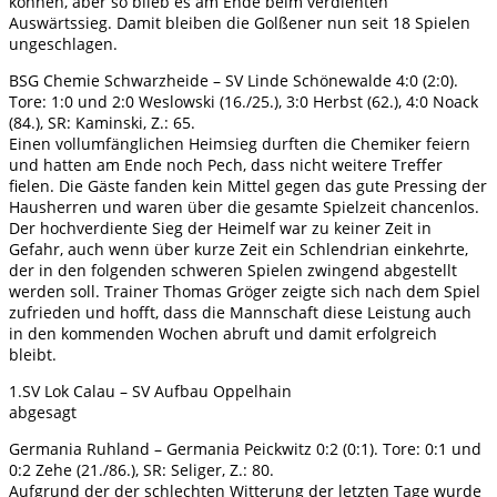
können, aber so blieb es am Ende beim verdienten
Auswärtssieg. Damit bleiben die Golßener nun seit 18 Spielen
ungeschlagen.
BSG Chemie Schwarzheide – SV Linde Schönewalde 4:0 (2:0).
Tore: 1:0 und 2:0 Weslowski (16./25.), 3:0 Herbst (62.), 4:0 Noack
(84.), SR: Kaminski, Z.: 65.
Einen vollumfänglichen Heimsieg durften die Chemiker feiern
und hatten am Ende noch Pech, dass nicht weitere Treffer
fielen. Die Gäste fanden kein Mittel gegen das gute Pressing der
Hausherren und waren über die gesamte Spielzeit chancenlos.
Der hochverdiente Sieg der Heimelf war zu keiner Zeit in
Gefahr, auch wenn über kurze Zeit ein Schlendrian einkehrte,
der in den folgenden schweren Spielen zwingend abgestellt
werden soll. Trainer Thomas Gröger zeigte sich nach dem Spiel
zufrieden und hofft, dass die Mannschaft diese Leistung auch
in den kommenden Wochen abruft und damit erfolgreich
bleibt.
1.SV Lok Calau – SV Aufbau Oppelhain
abgesagt
Germania Ruhland – Germania Peickwitz 0:2 (0:1). Tore: 0:1 und
0:2 Zehe (21./86.), SR: Seliger, Z.: 80.
Aufgrund der der schlechten Witterung der letzten Tage wurde