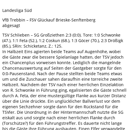
Landesliga Süd
VfB Trebbin – FSV Glückauf Brieske-Senftenberg
abgesagt
TSV Schlieben – SG Großziethen 2:3 (0:0). Tore: 1:0 Schwonke
(47.), 1:1 Feta (52.), 1:2 Coskun (68.), 1:3 Göcer (70.), 2:3 Drößigk
(85.), SRin: Schicketanz, Z.: 125.
In Halbzeit Eins agierten beide Teams auf Augenhöhe, wobei
die Gäste zwar die bessere Spielanlage hatten, der TSV jedoch
ein Chancenplus vorweisen konnte. Lediglich die mangelnde
Chancenauswertung auf Seiten der Gastgeber sorgte für den
0:0-Pausenstand. Nach der Pause stellten beide Teams etwas
um und die Zuschauer sahen daraufhin eine torreiche zweite
Halbzeit. Nachdem der TSV nach einer herrlichen Einzelaktion
von R. Schwonke in Führung ging, egalisierten die Gäste schnell
durch A. Feta, der eine mustergültige Flanke aus kurzer Distanz
über die Linie drückte. Ein unglücklicher Ballverlust vor dem
eigenen Sechzehner sorgte dann für den Rückstand für die
TSVler. Die Unordnung in der Hintermannschaft nutzte die SG
eiskalt aus und sorgte nach einer herrlichen Flanke durch
(Torschütze?) für den Führungstreffer. Es dauerte nicht lange
bis die Gäste ihre Führung ausbauten. Einen Elfer verwandelte