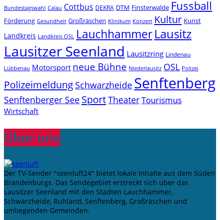
Fussball
Cottbus
DTM
Finsterwalde
DEKRA
Bundestagswahl
Calau
Kultur
Förderung
Großräschen
Kunst
Konzert
Gesundheit
Klinikum
Lauchhammer
Lausitz
Landkreis
Landkreis OSL
Lausitzer Seenland
Lausitzring
Lindenau
neue Bühne
OSL
Motorsport
Niederlausitz
Lübbenau
Polizei
Senftenberg
Polizeimeldung
Schwarzheide
Sport
Senftenberger See
Theater
Tourismus
Wirtschaft
Über uns
Der TV-Sender "seenluft24" bietet lokale Inhalte aus dem Süden
Brandenburgs. Das Sendegebiet erstreckt sich über das
Lausitzer Seenland mit den Städten Lauchhammer,
Schwarzheide, Ruhland, Senftenberg, Großräschen und
umliegenden Gemeinden.