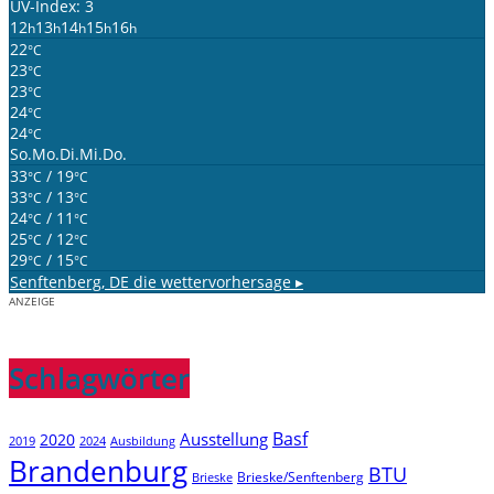
UV-Index: 3
12
13
14
15
16
h
h
h
h
h
22
°C
23
°C
23
°C
24
°C
24
°C
So.
Mo.
Di.
Mi.
Do.
33
/ 19
°C
°C
33
/ 13
°C
°C
24
/ 11
°C
°C
25
/ 12
°C
°C
29
/ 15
°C
°C
Senftenberg, DE
die wettervorhersage ▸
ANZEIGE
Schlagwörter
Basf
Ausstellung
2020
2019
2024
Ausbildung
Brandenburg
BTU
Brieske/Senftenberg
Brieske