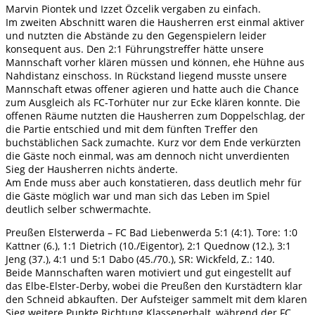
Marvin Piontek und Izzet Özcelik vergaben zu einfach.
Im zweiten Abschnitt waren die Hausherren erst einmal aktiver
und nutzten die Abstände zu den Gegenspielern leider
konsequent aus. Den 2:1 Führungstreffer hätte unsere
Mannschaft vorher klären müssen und können, ehe Hühne aus
Nahdistanz einschoss. In Rückstand liegend musste unsere
Mannschaft etwas offener agieren und hatte auch die Chance
zum Ausgleich als FC-Torhüter nur zur Ecke klären konnte. Die
offenen Räume nutzten die Hausherren zum Doppelschlag, der
die Partie entschied und mit dem fünften Treffer den
buchstäblichen Sack zumachte. Kurz vor dem Ende verkürzten
die Gäste noch einmal, was am dennoch nicht unverdienten
Sieg der Hausherren nichts änderte.
Am Ende muss aber auch konstatieren, dass deutlich mehr für
die Gäste möglich war und man sich das Leben im Spiel
deutlich selber schwermachte.
Preußen Elsterwerda – FC Bad Liebenwerda 5:1 (4:1). Tore: 1:0
Kattner (6.), 1:1 Dietrich (10./Eigentor), 2:1 Quednow (12.), 3:1
Jeng (37.), 4:1 und 5:1 Dabo (45./70.), SR: Wickfeld, Z.: 140.
Beide Mannschaften waren motiviert und gut eingestellt auf
das Elbe-Elster-Derby, wobei die Preußen den Kurstädtern klar
den Schneid abkauften. Der Aufsteiger sammelt mit dem klaren
Sieg weitere Punkte Richtung Klassenerhalt, während der FC