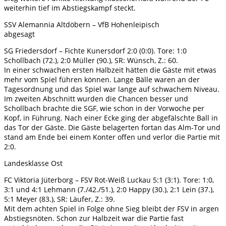
weiterhin tief im Abstiegskampf steckt.
SSV Alemannia Altdöbern – VfB Hohenleipisch
abgesagt
SG Friedersdorf – Fichte Kunersdorf 2:0 (0:0). Tore: 1:0
Schollbach (72.), 2:0 Müller (90.), SR: Wünsch, Z.: 60.
In einer schwachen ersten Halbzeit hätten die Gäste mit etwas
mehr vom Spiel führen können. Lange Bälle waren an der
Tagesordnung und das Spiel war lange auf schwachem Niveau.
Im zweiten Abschnitt wurden die Chancen besser und
Schollbach brachte die SGF, wie schon in der Vorwoche per
Kopf, in Führung. Nach einer Ecke ging der abgefälschte Ball in
das Tor der Gäste. Die Gäste belagerten fortan das Alm-Tor und
stand am Ende bei einem Konter offen und verlor die Partie mit
2:0.
Landesklasse Ost
FC Viktoria Jüterborg – FSV Rot-Weiß Luckau 5:1 (3:1). Tore: 1:0,
3:1 und 4:1 Lehmann (7./42./51.), 2:0 Happy (30.), 2:1 Lein (37.),
5:1 Meyer (83.), SR: Läufer, Z.: 39.
Mit dem achten Spiel in Folge ohne Sieg bleibt der FSV in argen
Abstiegsnöten. Schon zur Halbzeit war die Partie fast