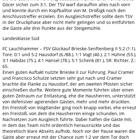
Göcer sicher zum 3:1. Der TSV warf daraufhin alles nach vorn
und konnte durch ein Kopfballtor von M. Drößigk noch den
Anschlusstreffer erzielen. Ein Ausgleichstreffer sollte dem TSV
in der Druckphase aber nicht mehr gelingen und so entführten
die Gäste alle drei Punkte aus der Steigemühle.
Landesklasse Süd
FC Lauchhammer – FSV Glückauf Brieske-Senftenberg II 5:2 (1:1).
Tore: 0:1 und 5:2 Hausdorf (6./88.), 1:1 Vogt (40.), 2:1 Hühne (53.),
3:1 Habdas (75.), 4:1 Hänsel (78.), 5:1 Schenk (81.), SR: Richter, Z.:
65.
Einen guten Auftakt nutzte Brieske II zur Führung. Paul Cramer
und Francisco Schulze setzten sehr gut nach und Cramer
brachte die Flanke zu Hausdorf, der am zweiten Pfosten sicher
einschießen durfte. Weitere gute Momente führten über einen
guten Zeitraum zur Entlastung, ehe die Hausherren, unterstützt
von defensiver agierenden Gästen, mehr und mehr drückten.
Ein Freistoß von Voigtländer ging noch knapp vorbei, ehe erneut
ein Freistoß, von dem die Hausherren einige schunden, im
Nachsetzen zum Ausgleich führte. Dabei halfen die Gäste mit,
in dem das Team nicht ordentlich herausrückte und das
theoretisch klare Abseits aufhob. Noch vor der Pause waren die
Gäste aber erneut mit der Chance zum 1:2 vor dem Tor doch