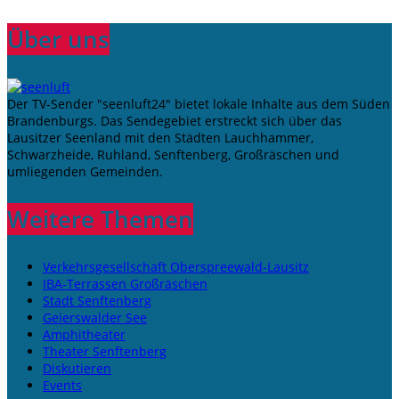
Über uns
Der TV-Sender "seenluft24" bietet lokale Inhalte aus dem Süden
Brandenburgs. Das Sendegebiet erstreckt sich über das
Lausitzer Seenland mit den Städten Lauchhammer,
Schwarzheide, Ruhland, Senftenberg, Großräschen und
umliegenden Gemeinden.
Weitere Themen
Verkehrsgesellschaft Oberspreewald-Lausitz
IBA-Terrassen Großräschen
Stadt Senftenberg
Geierswalder See
Amphitheater
Theater Senftenberg
Diskutieren
Events