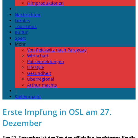
Filmproduktionen
|
Nachrichten
Lokales
Tourismus
Kultur
Sport
Mehr
Von Peickwitz nach Paraguay
Wirtschaft
Polizeimeldungen
Lifestyle
Gesundheit
Überregional
Arthur machts
|
Stellenmarkt
Erste Impfung in OSL am 27.
Dezember
Der 27. Dezember ist der Tag des offiziellen Impfstartes für die