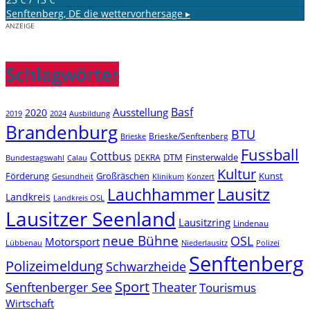
°C
°C
Senftenberg, DE
die wettervorhersage ▸
ANZEIGE
Schlagwörter
Basf
Ausstellung
2020
2019
2024
Ausbildung
Brandenburg
BTU
Brieske/Senftenberg
Brieske
Fussball
Cottbus
DTM
Finsterwalde
DEKRA
Bundestagswahl
Calau
Kultur
Förderung
Großräschen
Kunst
Konzert
Gesundheit
Klinikum
Lauchhammer
Lausitz
Landkreis
Landkreis OSL
Lausitzer Seenland
Lausitzring
Lindenau
neue Bühne
OSL
Motorsport
Niederlausitz
Lübbenau
Polizei
Senftenberg
Polizeimeldung
Schwarzheide
Sport
Senftenberger See
Theater
Tourismus
Wirtschaft