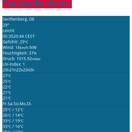
Stadtwerke-Wetter
Senftenberg, DE
29°
Leicht
05:35
20:44 CEST
Gefühlt: 29
°C
Wind: 16
NW
km/h
Feuchtigkeit: 37
%
Druck: 1015.92
mbar
UV-Index: 1
20
21
22
23
0
h
h
h
h
h
27
°C
25
°C
22
°C
21
°C
21
°C
Fr.
Sa.
So.
Mo.
Di.
25
/ 12
°C
°C
26
/ 14
°C
°C
33
/ 19
°C
°C
33
/ 16
°C
°C
25
/ 13