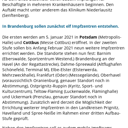
Beschäftigte in mehreren Krankenhäusern beginnen. Den
Auftakt macht unter anderem das Klinikum Niederlausitz
(Senftenberg).
In Brandenburg sollen zunächst elf Impfzentren entstehen.
Die ersten werden am 5. Januar 2021 in
Potsdam
(Metropolis-
Halle) und
Cottbus
(Messe Cottbus) eröffnet. In der zweiten
Stufe sollen bis Anfang Februar 2021 neun weitere Impfzentren
errichtet werden. Die Standorte stehen nun fest: Barnim
(Eberswalde, Sportzentrum Westend,) Brandenburg an der
Havel (An der Regattastrecke), Dahme-Spreewald (Altflughafen
Schönefeld, Terminal M), Elbe-Elster (Elsterwerda,
Mehrzweckhalle), Frankfurt (Oder) (Messegelände), Oberhavel
(voraussichtlich Oranienburg, genauer Standort noch in
Abstimmung), Ostprignitz-Ruppin (Kyritz, Sport- und
Kulturzentrum), Teltow-Fläming (Luckenwalde, Fläminghalle)
und Uckermark (Prenzlau, genauer Standort noch in
Abstimmung). Zusätzlich wird derzeit die Möglichkeit der
Errichtung weiterer Impfzentren in den Landkreisen Prignitz,
Havelland und Spree-Neiße im Rahmen einer dritten Aufbau-
Stufe geprüft.
Neben den Impfzentren soll es zudem mobile Impfteams