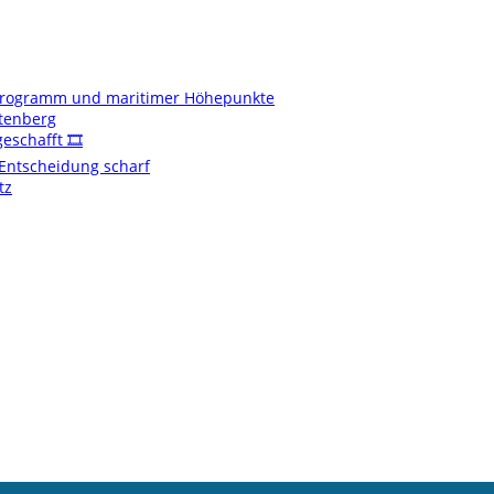
enprogramm und maritimer Höhepunkte
ftenberg
schafft 🎞️
t Entscheidung scharf
tz