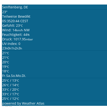
Senftenberg, DE
23°
Teilweise Bewölkt
05:35
20:44 CEST
Gefühlt: 23
°C
Wind: 14
NW
km/h
Feuchtigkeit: 44
%
Druck: 1017.95
mbar
UV-Index: 0
23
0
1
2
3
h
h
h
h
h
21
°C
21
°C
20
°C
19
°C
18
°C
Fr.
Sa.
So.
Mo.
Di.
25
/ 13
°C
°C
26
/ 14
°C
°C
33
/ 20
°C
°C
33
/ 17
°C
°C
25
/ 12
°C
°C
powered by
Weather Atlas