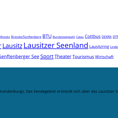
BTU
Cottbus
DT
Brieske/Senftenberg
DEKRA
Brieske
Bundestagswahl
Calau
Lausitzer Seenland
r
Lausitz
Lausitzring
Lind
Sport
Senftenberger See
Theater
Tourismus
Wirtschaft
 Brandenburgs. Das Sendegebiet erstreckt sich über das Lausitze