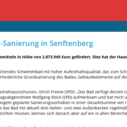
d-Sanierung in Senftenberg
esmitteln in Höhe von 2.873.949 Euro gefördert. Dies hat der H
prechendes Schwimmbad mit hoher Aufenthaltsqualität, das zum Sc
 erforderliche Grundsanierung des Bades, Gebäudeelemente auf d
haltsausschusses, Ulrich Freese (SPD): „Das Bad verfügt derzeit 
dtagsabgeordnete Wolfgang Roick (SPD) aufmerksam und bat mich um
angem geplante Sanierungsvorhaben in einer Gesamtsumme von rund
ie das Bad mit aktuell drei Hallen- und zwei Außenbecken regelmä
ten müssen, können sich danach aber auf ein in allen Bereichen