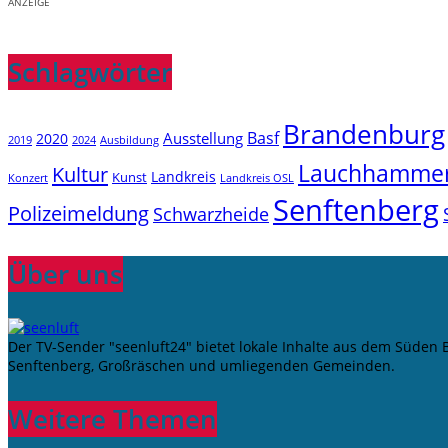
ANZEIGE
Schlagwörter
Brandenburg
Basf
Ausstellung
2020
2019
2024
Ausbildung
Lauchhamme
Kultur
Landkreis
Kunst
Konzert
Landkreis OSL
Senftenberg
Polizeimeldung
Schwarzheide
Über uns
Der TV-Sender "seenluft24" bietet lokale Inhalte aus dem Süden
Senftenberg, Großräschen und umliegenden Gemeinden.
Weitere Themen