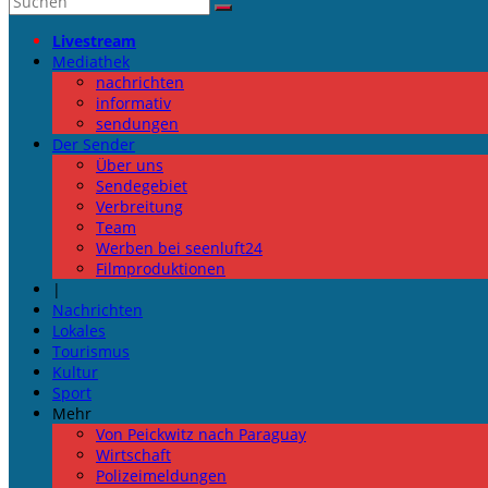
Livestream
Mediathek
nachrichten
informativ
sendungen
Der Sender
Über uns
Sendegebiet
Verbreitung
Team
Werben bei seenluft24
Filmproduktionen
|
Nachrichten
Lokales
Tourismus
Kultur
Sport
Mehr
Von Peickwitz nach Paraguay
Wirtschaft
Polizeimeldungen