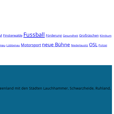
Fussball
M
Finsterwalde
Förderung
Großräschen
Gesundheit
Klinikum
neue Bühne
OSL
Motorsport
enau
Niederlausitz
Lübbenau
Polizei
r Seenland mit den Städten Lauchhammer, Schwarzheide, Ruhland,