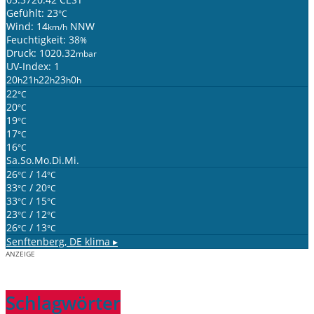
Gefühlt: 23
°C
Wind: 14
NNW
km/h
Feuchtigkeit: 38
%
Druck: 1020.32
mbar
UV-Index: 1
20
21
22
23
0
h
h
h
h
h
22
°C
20
°C
19
°C
17
°C
16
°C
Sa.
So.
Mo.
Di.
Mi.
26
/ 14
°C
°C
33
/ 20
°C
°C
33
/ 15
°C
°C
23
/ 12
°C
°C
26
/ 13
°C
°C
Senftenberg, DE
klima ▸
ANZEIGE
Schlagwörter