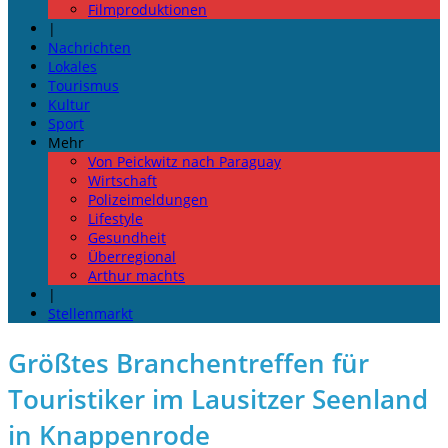
Filmproduktionen
|
Nachrichten
Lokales
Tourismus
Kultur
Sport
Mehr
Von Peickwitz nach Paraguay
Wirtschaft
Polizeimeldungen
Lifestyle
Gesundheit
Überregional
Arthur machts
|
Stellenmarkt
Größtes Branchentreffen für
Touristiker im Lausitzer Seenland
in Knappenrode