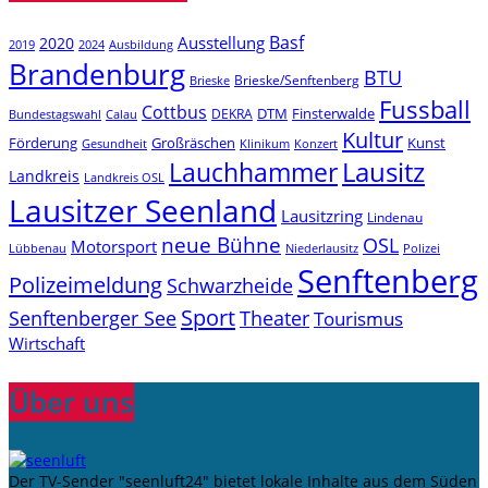
Basf
Ausstellung
2020
2019
2024
Ausbildung
Brandenburg
BTU
Brieske/Senftenberg
Brieske
Fussball
Cottbus
DTM
Finsterwalde
DEKRA
Bundestagswahl
Calau
Kultur
Förderung
Großräschen
Kunst
Konzert
Gesundheit
Klinikum
Lauchhammer
Lausitz
Landkreis
Landkreis OSL
Lausitzer Seenland
Lausitzring
Lindenau
neue Bühne
OSL
Motorsport
Niederlausitz
Lübbenau
Polizei
Senftenberg
Polizeimeldung
Schwarzheide
Sport
Senftenberger See
Theater
Tourismus
Wirtschaft
Über uns
Der TV-Sender "seenluft24" bietet lokale Inhalte aus dem Süden