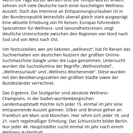
sehnen sich viele Deutsche nach einer kuscheligen Wellness-
Auszeit. Doch das Interesse an Entspannungsurlauben ist in
der Bundesrepublik keinesfalls überall gleich stark ausgeprägt.
Eine aktuelle Erhebung von Fit Reisen, Europas führendem
Spezialisten für Wellness- und Gesundheitsreisen, zeigt
deutliche Unterschiede zwischen den Regionen von Nord nach
Süd und von West nach Ost.
Um festzustellen, wer am liebsten „wellnesst“, hat Fit Reisen das
Suchverhalten von deutschen Nutzern der größten Online-
Suchmaschine Google unter die Lupe genommen. Untersucht
wurden die Suchvolumina der Begriffe „Wellnesshotel“,
„Wellnessurlaub“ und „Wellness Wochenende“. Diese wurden
mit den Bevölkerungszahlen der größten Städte sowie der
Bundesländer verrechnet.
Das Ergebnis: Die Stuttgarter sind absolute Wellness-
Champions. In der baden-württembergischen
Landeshauptstadt möchte sich jeder 15. einmal im Jahr eine
entspannende Auszeit gönnen. Silber und Bronze gehen an
Frankfurt am Main und München. Hier sehnt sich jeder 18. und
21. nach regelmäßiger Erholung. Das Schlusslicht bildet Berlin.
Nur jeder 48. Hauptstädter sucht einmal im Jahr nach einem
Wellness-Aufenthalt.