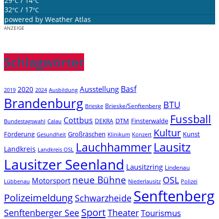
29
/ 14
°C
°C
32
/ 17
°C
°C
powered by
Weather Atlas
ANZEIGE
Schlagwörter
Basf
Ausstellung
2020
2019
2024
Ausbildung
Brandenburg
BTU
Brieske/Senftenberg
Brieske
Fussball
Cottbus
DTM
Finsterwalde
DEKRA
Bundestagswahl
Calau
Kultur
Förderung
Großräschen
Kunst
Konzert
Gesundheit
Klinikum
Lauchhammer
Lausitz
Landkreis
Landkreis OSL
Lausitzer Seenland
Lausitzring
Lindenau
neue Bühne
OSL
Motorsport
Niederlausitz
Lübbenau
Polizei
Senftenberg
Polizeimeldung
Schwarzheide
Sport
Senftenberger See
Theater
Tourismus