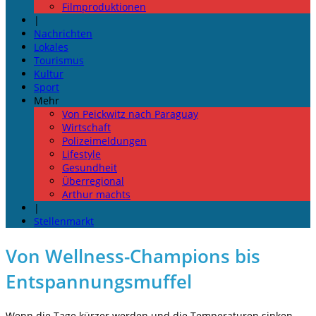
Filmproduktionen
|
Nachrichten
Lokales
Tourismus
Kultur
Sport
Mehr
Von Peickwitz nach Paraguay
Wirtschaft
Polizeimeldungen
Lifestyle
Gesundheit
Überregional
Arthur machts
|
Stellenmarkt
Von Wellness-Champions bis
Entspannungsmuffel
Wenn die Tage kürzer werden und die Temperaturen sinken,