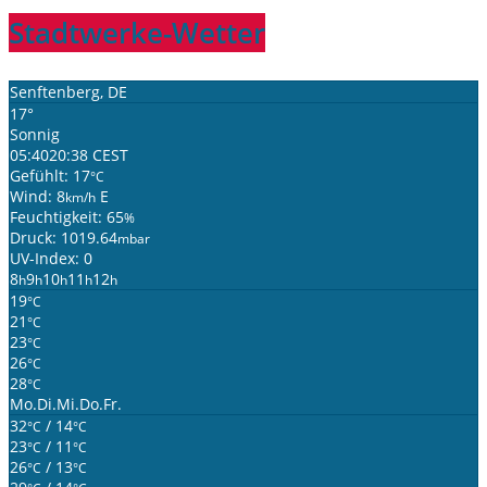
Stadtwerke-Wetter
Senftenberg, DE
17°
Sonnig
05:40
20:38 CEST
Gefühlt: 17
°C
Wind: 8
E
km/h
Feuchtigkeit: 65
%
Druck: 1019.64
mbar
UV-Index: 0
8
9
10
11
12
h
h
h
h
h
19
°C
21
°C
23
°C
26
°C
28
°C
Mo.
Di.
Mi.
Do.
Fr.
32
/ 14
°C
°C
23
/ 11
°C
°C
26
/ 13
°C
°C