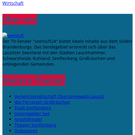
Wirtschaft
Über uns
Der TV-Sender "seenluft24" bietet lokale Inhalte aus dem Süden
Brandenburgs. Das Sendegebiet erstreckt sich über das
Lausitzer Seenland mit den Städten Lauchhammer,
Schwarzheide, Ruhland, Senftenberg, Großräschen und
umliegenden Gemeinden.
Weitere Themen
Verkehrsgesellschaft Oberspreewald-Lausitz
IBA-Terrassen Großräschen
Stadt Senftenberg
Geierswalder See
Amphitheater
Theater Senftenberg
Diskutieren