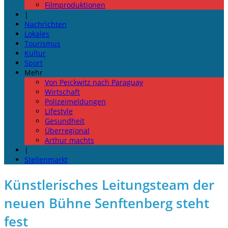
Filmproduktionen
|
Nachrichten
Lokales
Tourismus
Kultur
Sport
Mehr
Von Peickwitz nach Paraguay
Wirtschaft
Polizeimeldungen
Lifestyle
Gesundheit
Überregional
Arthur machts
|
Stellenmarkt
Künstlerisches Leitungsteam der
neuen Bühne Senftenberg steht
fest