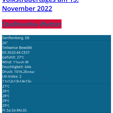
November 2022
Stadtwerke-Wetter
Senftenberg, DE
26°
Teilweise Bewölkt
05:35
20:44 CEST
Gefühlt: 27
°C
Wind: 11
W
km/h
Feuchtigkeit: 64
%
Druck: 1016.26
mbar
UV-Index: 2
11
12
13
14
15
h
h
h
h
h
27
°C
28
°C
28
°C
29
°C
29
°C
Fr.
Sa.
So.
Mo.
Di.