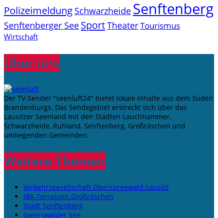
Senftenberg
Polizeimeldung
Schwarzheide
Sport
Senftenberger See
Theater
Tourismus
Wirtschaft
Über uns
Der TV-Sender "seenluft24" bietet lokale Inhalte aus dem Süden
Brandenburgs. Das Sendegebiet erstreckt sich über das
Lausitzer Seenland mit den Städten Lauchhammer,
Schwarzheide, Ruhland, Senftenberg, Großräschen und
umliegenden Gemeinden.
Weitere Themen
Verkehrsgesellschaft Oberspreewald-Lausitz
IBA-Terrassen Großräschen
Stadt Senftenberg
Geierswalder See