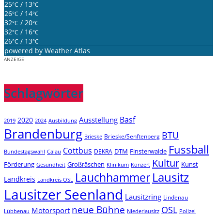
25
/ 13
°C
°C
26
/ 14
°C
°C
32
/ 20
°C
°C
32
/ 16
°C
°C
26
/ 13
°C
°C
powered by
Weather Atlas
ANZEIGE
Schlagwörter
Basf
Ausstellung
2020
2019
2024
Ausbildung
Brandenburg
BTU
Brieske/Senftenberg
Brieske
Fussball
Cottbus
DTM
Finsterwalde
DEKRA
Bundestagswahl
Calau
Kultur
Förderung
Großräschen
Kunst
Konzert
Gesundheit
Klinikum
Lauchhammer
Lausitz
Landkreis
Landkreis OSL
Lausitzer Seenland
Lausitzring
Lindenau
neue Bühne
OSL
Motorsport
Niederlausitz
Lübbenau
Polizei