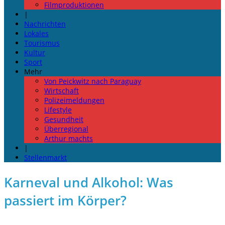
Filmproduktionen
|
Nachrichten
Lokales
Tourismus
Kultur
Sport
Mehr
Von Peickwitz nach Paraguay
Wirtschaft
Polizeimeldungen
Lifestyle
Gesundheit
Überregional
Arthur machts
|
Stellenmarkt
Karneval und Alkohol: Was
passiert im Körper?