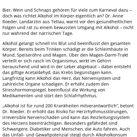
Bier, Wein und Schnaps gehören für viele zum Karneval dazu –
doch was richtet Alkohol im Körper eigentlich an? Dr. Anne
Roeder, Landärztin aus Tettau, warnt vor den gesundheitlichen
Folgen und rät zu einem bewussten Umgang mit Alkohol – nicht
nur während der närrischen Tage.
Alkohol gelangt schnell ins Blut und beeinflusst den gesamten
Körper. Bereits beim Trinken schädigt er die Schleimhäute in
Mund, Speiseröhre und Magen. Über den Magen-Darm-Trakt
verteilt er sich rasch im Organismus, wirkt im Gehirn
berauschend und wird in der Leber abgebaut – dabei entsteht
das giftige Acetaldehyd, das Krebs begünstigen kann.
Langfristig kann Alkohol das Herz, das Nervensystem und
zahlreiche Organe schädigen. Er erhöht zudem den
Stresshormonspiegel, beeinflusst die Wirkung von
Medikamenten und stört den Schlafrhythmus.
„Alkohol ist für rund 200 Krankheiten mitverantwortlich“, betont
Dr. Roeder. Er erhöht das Risiko für Herzrhythmusstörungen,
irreversible Nervenschäden und kann das Reizleitungssystem
des Herzens beeinträchtigen. Besonders gefährdet sind
Schwangere, Diabetiker und Menschen, die Auto fahren. Auch
das Unfall- und Gewaltpotenzial steigt durch Alkoholkonsum