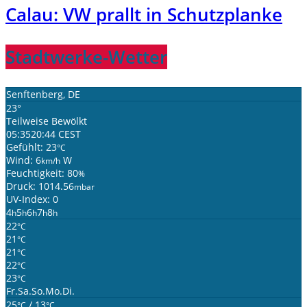
Calau: VW prallt in Schutzplanke
Stadtwerke-Wetter
Senftenberg, DE
23°
Teilweise Bewölkt
05:35
20:44 CEST
Gefühlt: 23
°C
Wind: 6
W
km/h
Feuchtigkeit: 80
%
Druck: 1014.56
mbar
UV-Index: 0
4
5
6
7
8
h
h
h
h
h
22
°C
21
°C
21
°C
22
°C
23
°C
Fr.
Sa.
So.
Mo.
Di.
25
/ 13
°C
°C