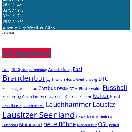
26
/ 14
°C
°C
32
/ 19
°C
°C
32
/ 17
°C
°C
29
/ 15
°C
°C
powered by
Weather Atlas
ANZEIGE
Schlagwörter
Basf
Ausstellung
2020
2019
2024
Ausbildung
Brandenburg
BTU
Brieske/Senftenberg
Brieske
Fussball
Cottbus
DTM
Finsterwalde
DEKRA
Bundestagswahl
Calau
Kultur
Förderung
Großräschen
Kunst
Konzert
Gesundheit
Klinikum
Lauchhammer
Lausitz
Landkreis
Landkreis OSL
Lausitzer Seenland
Lausitzring
Lindenau
neue Bühne
OSL
Motorsport
Niederlausitz
Lübbenau
Polizei