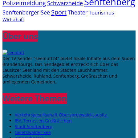
Senftenberg
Polizeimeldung
Schwarzheide
Sport
Senftenberger See
Theater
Tourismus
Wirtschaft
Über uns
Der TV-Sender "seenluft24" bietet lokale Inhalte aus dem Süden
Brandenburgs. Das Sendegebiet erstreckt sich über das
Lausitzer Seenland mit den Städten Lauchhammer,
Schwarzheide, Ruhland, Senftenberg, Großräschen und
umliegenden Gemeinden.
Weitere Themen
Verkehrsgesellschaft Oberspreewald-Lausitz
IBA-Terrassen Großräschen
Stadt Senftenberg
Geierswalder See