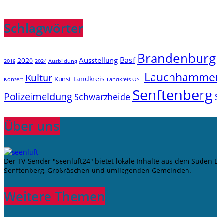
Schlagwörter
Brandenburg
Basf
Ausstellung
2020
2019
2024
Ausbildung
Lauchhamme
Kultur
Landkreis
Kunst
Konzert
Landkreis OSL
Senftenberg
Polizeimeldung
Schwarzheide
Über uns
Der TV-Sender "seenluft24" bietet lokale Inhalte aus dem Süden
Senftenberg, Großräschen und umliegenden Gemeinden.
Weitere Themen