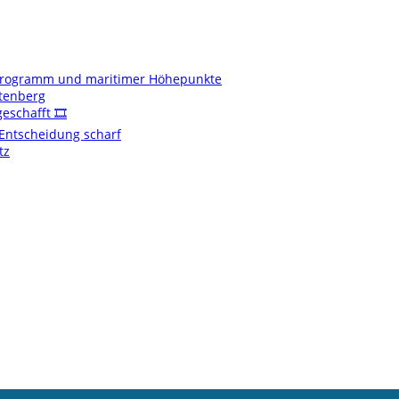
enprogramm und maritimer Höhepunkte
ftenberg
schafft 🎞️
t Entscheidung scharf
tz