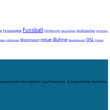
Fussball
M
Finsterwalde
Förderung
Großräschen
Gesundheit
Klinikum
neue Bühne
OSL
Motorsport
enau
Niederlausitz
Lübbenau
Polizei
r Seenland mit den Städten Lauchhammer, Schwarzheide, Ruhland,