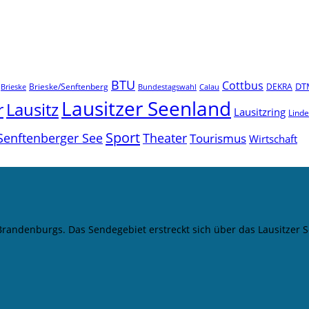
BTU
Cottbus
DT
Brieske/Senftenberg
DEKRA
Brieske
Bundestagswahl
Calau
Lausitzer Seenland
r
Lausitz
Lausitzring
Lind
Sport
Senftenberger See
Theater
Tourismus
Wirtschaft
 Brandenburgs. Das Sendegebiet erstreckt sich über das Lausitze