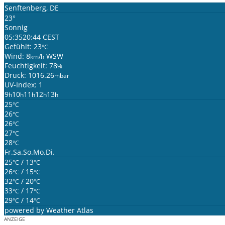
Senftenberg, DE
23°
Sonnig
05:35
20:44 CEST
Gefühlt: 23
°C
Wind: 8
WSW
km/h
Feuchtigkeit: 78
%
Druck: 1016.26
mbar
UV-Index: 1
9
10
11
12
13
h
h
h
h
h
25
°C
26
°C
26
°C
27
°C
28
°C
Fr.
Sa.
So.
Mo.
Di.
25
/ 13
°C
°C
26
/ 15
°C
°C
32
/ 20
°C
°C
33
/ 17
°C
°C
29
/ 14
°C
°C
powered by
Weather Atlas
ANZEIGE