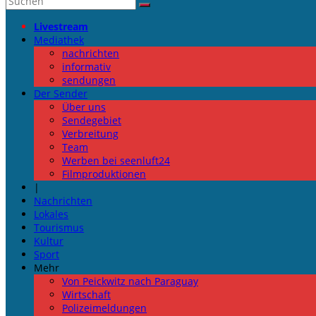
Livestream
Mediathek
nachrichten
informativ
sendungen
Der Sender
Über uns
Sendegebiet
Verbreitung
Team
Werben bei seenluft24
Filmproduktionen
|
Nachrichten
Lokales
Tourismus
Kultur
Sport
Mehr
Von Peickwitz nach Paraguay
Wirtschaft
Polizeimeldungen